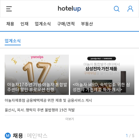
채용
인재
업계소식
구매/견적
부동산
업계소식
야놀자17주년 기념 야놀자 통합발
<야놀자 MRO, 숙박업소 위한 삼
주센터 할인 프로모션 진행
성전자 가전제품 특가 개시>
야놀자제휴점 금융혜택제공 위한 제휴 및 금융서비스 게시
울산시, 피서․행락지 주변 불법행위 19건 적발
더보기
채용
메인박스
1
/
5