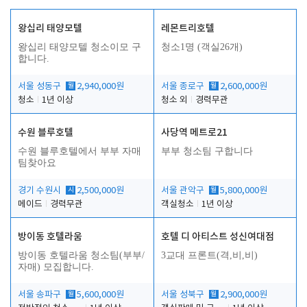
왕십리 태양모텔
레몬트리호텔
왕십리 태양모텔 청소이모 구
청소1명 (객실26개)
합니다.
서울 성동구
월
2,940,000원
서울 종로구
월
2,600,000원
청소
1년 이상
청소 외
경력무관
수원 블루호텔
사당역 메트로21
수원 블루호텔에서 부부 자매
부부 청소팀 구합니다
팀찾아요
경기 수원시
시
2,500,000원
서울 관악구
월
5,800,000원
메이드
경력무관
객실청소
1년 이상
방이동 호텔라움
호텔 디 아티스트 성신여대점
방이동 호텔라움 청소팀(부부/
3교대 프론트(격,비,비)
자매) 모집합니다.
서울 송파구
월
5,600,000원
서울 성북구
월
2,900,000원