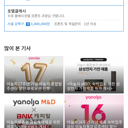
호텔클래시
수유 클래시호텔 프론트 과장님 구합니다.
서울 강북구
월
3,400,000원
프론트 및 객실관리
1년 이상
많이 본 기사
야놀자17주년 기념 야놀자 통합발
<야놀자 MRO, 숙박업소 위한 삼
주센터 할인 프로모션 진행
성전자 가전제품 특가 개시>
야놀자제휴점 금융혜택제공 위한
야놀자16주년 기념 제휴 숙박업주
제휴 및 금융서비스 게시
대상 야놀자통합발주센터 할인쿠