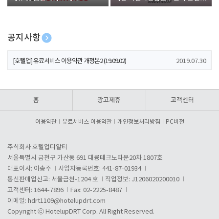
폰 증정
공지사항
[호텔업] 개인정보 처리방침 개정본1 (19.09.02)
2019.07.30
[호텔업] 유료서비스 이용약관 개정본2 (19.09.02)
2019.07.30
[호텔업] 개인정보 처리방침 개정본2 (19.09.02)
2019.07.30
홈
광고제휴
고객센터
이용약관
유료서비스 이용약관
개인정보처리방침
PC버전
주식회사 호텔업디알티
서울특별시 금천구 가산동 691 대륭테크노타운20차 1807호
대표이사: 이송주
사업자등록번호: 441-87-01934
통신판매업신고: 서울금천-1204 호
직업정보: J1206020200010
고객센터: 1644-7896
Fax: 02-2225-8487
이메일:
hdrt1109@hotelupdrt.com
Copyright ⓒ HotelupDRT Corp. All Right Reserved.