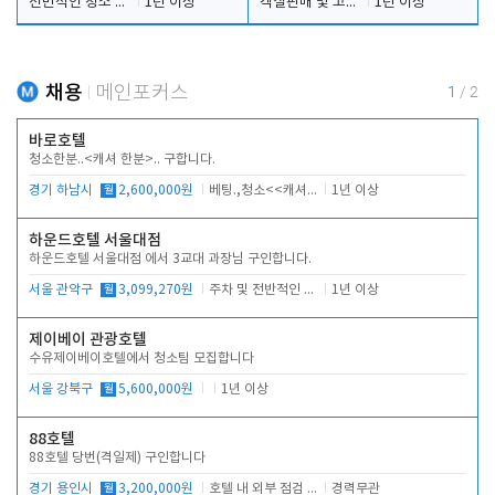
전반적인 청소 업무(객실청소.객실정리)
1년 이상
객실판매 및 고객응대
1년 이상
채용
메인포커스
1
/
2
바로호텔
청소한분..<캐셔 한분>.. 구합니다.
경기 하남시
월
2,600,000원
베팅.,청소<<캐셔 모셔봅니다.
1년 이상
하운드호텔 서울대점
하운드호텔 서울대점 에서 3교대 과장님 구인합니다.
서울 관악구
월
3,099,270원
주차 및 전반적인 당번업무
1년 이상
제이베이 관광호텔
수유제이베이호텔에서 청소팀 모집합니다
서울 강북구
월
5,600,000원
1년 이상
88호텔
88호텔 당번(격일제) 구인합니다
경기 용인시
월
3,200,000원
호텔 내 외부 점검 및 프런트 운영
경력무관