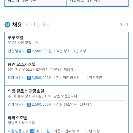
청소 외
경력무관
객실청소
1년 이상
채용
메인포커스
1
/
1
루루호텔
부부청소팀 구합니다
인천 남동구
월
2,500,000원
객실 청소
1년 이상
용인 오스카호텔
용인 처인구 오스카호텔에서 격일당번 채용합니다
경기 용인시
월
3,500,000원
전반적인 카운터 업무
경력무관
의왕 밀로스 관광호텔
주1회 휴무 청소 부부팀, 3교대 당번 모집합니다.
경기 의왕시
월
2,500,000원
객실 청소업무
1년 이상
하라스호텔
영등포 하라스호텔
서울 영등포구
시
10,030원
카운터 업무 및 객실관리(청소상태 확인, 객실판매)
1년 이상