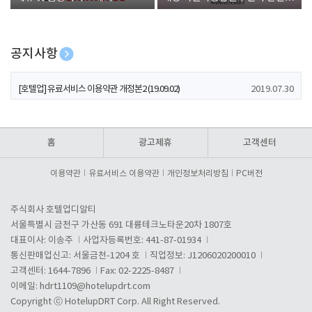
폰 증정
공지사항
[호텔업] 개인정보 처리방침 개정본1 (19.09.02)
2019.07.30
[호텔업] 유료서비스 이용약관 개정본2 (19.09.02)
2019.07.30
[호텔업] 개인정보 처리방침 개정본2 (19.09.02)
2019.07.30
홈
광고제휴
고객센터
이용약관
유료서비스 이용약관
개인정보처리방침
PC버전
주식회사 호텔업디알티
서울특별시 금천구 가산동 691 대륭테크노타운20차 1807호
대표이사: 이송주
사업자등록번호: 441-87-01934
통신판매업신고: 서울금천-1204 호
직업정보: J1206020200010
고객센터: 1644-7896
Fax: 02-2225-8487
이메일:
hdrt1109@hotelupdrt.com
Copyright ⓒ HotelupDRT Corp. All Right Reserved.