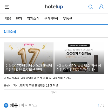
채용
인재
업계소식
구매/견적
부동산
업계소식
야놀자17주년 기념 야놀자 통합발
<야놀자 MRO, 숙박업소 위한 삼
주센터 할인 프로모션 진행
성전자 가전제품 특가 개시>
야놀자제휴점 금융혜택제공 위한 제휴 및 금융서비스 게시
울산시, 피서․행락지 주변 불법행위 19건 적발
더보기
채용
메인박스
1
/
3