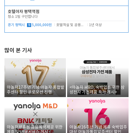
호텔야자 평택역점
청소 1팀 구인합니다
경기 평택시
월
5,000,000원
호텔객실 및 공용시설 청소 관리
1년 이상
많이 본 기사
야놀자17주년 기념 야놀자 통합발
<야놀자 MRO, 숙박업소 위한 삼
주센터 할인 프로모션 진행
성전자 가전제품 특가 개시>
야놀자제휴점 금융혜택제공 위한
야놀자16주년 기념 제휴 숙박업주
제휴 및 금융서비스 게시
대상 야놀자통합발주센터 할인쿠