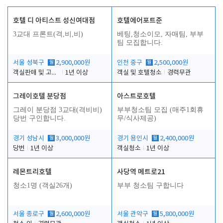
호텔 디 아티스트 성신여대점
호텔에어포트준
3교대 프론트(격,비,비)
베팅,청소이모, 자매팀, 부부
팀 모집합니다.
서울 성북구
월
2,900,000원
인천 중구
월
2,500,000원
객실판매 및 고객응대
1년 이상
객실 및 호텔청소
경력무관
그레이호텔 분당점
아스트로호텔
그레이 분당점 3교대(격비비)
부부청소팀 모집 (매주1회휴
당번 구인합니다.
무/식사제공)
경기 성남시
월
3,000,000원
경기 용인시
월
2,400,000원
당번
1년 이상
객실청소
1년 이상
레몬트리호텔
사당역 메트로21
청소1명 (객실26개)
부부 청소팀 구합니다
서울 종로구
월
2,600,000원
서울 관악구
월
5,800,000원