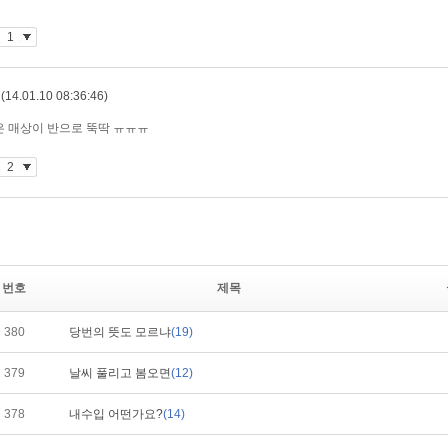
번호
제목
380
당번의 뜻도 모르냐
(19)
379
날씨 풀리고 봄오면
(12)
378
내수입 어떤가요?
(14)