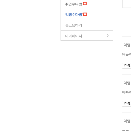
취업수다방
익명수다방
묻고답하기
마이페이지