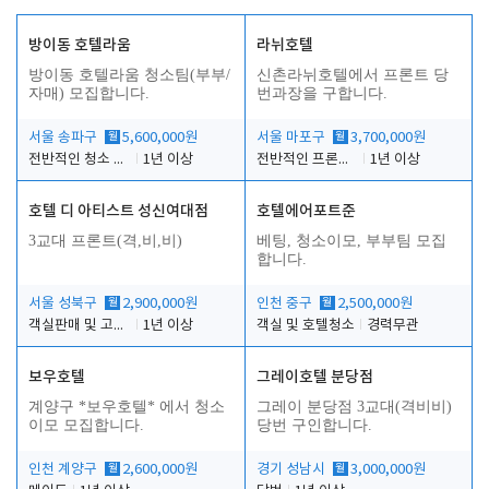
방이동 호텔라움
라뉘호텔
방이동 호텔라움 청소팀(부부/
신촌라뉘호텔에서 프론트 당
자매) 모집합니다.
번과장을 구합니다.
서울 송파구
월
5,600,000원
서울 마포구
월
3,700,000원
전반적인 청소 업무(객실청소.객실정리)
1년 이상
전반적인 프론트 당번업무
1년 이상
호텔 디 아티스트 성신여대점
호텔에어포트준
3교대 프론트(격,비,비)
베팅, 청소이모, 부부팀 모집
합니다.
서울 성북구
월
2,900,000원
인천 중구
월
2,500,000원
객실판매 및 고객응대
1년 이상
객실 및 호텔청소
경력무관
보우호텔
그레이호텔 분당점
계양구 *보우호텔* 에서 청소
그레이 분당점 3교대(격비비)
이모 모집합니다.
당번 구인합니다.
인천 계양구
월
2,600,000원
경기 성남시
월
3,000,000원