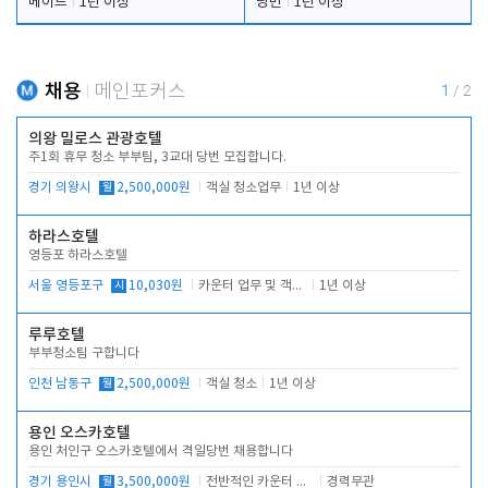
메이드
1년 이상
당번
1년 이상
채용
메인포커스
1
/
2
의왕 밀로스 관광호텔
주1회 휴무 청소 부부팀, 3교대 당번 모집합니다.
경기 의왕시
월
2,500,000원
객실 청소업무
1년 이상
하라스호텔
영등포 하라스호텔
서울 영등포구
시
10,030원
카운터 업무 및 객실관리(청소상태 확인, 객실판매)
1년 이상
루루호텔
부부청소팀 구합니다
인천 남동구
월
2,500,000원
객실 청소
1년 이상
용인 오스카호텔
용인 처인구 오스카호텔에서 격일당번 채용합니다
경기 용인시
월
3,500,000원
전반적인 카운터 업무
경력무관