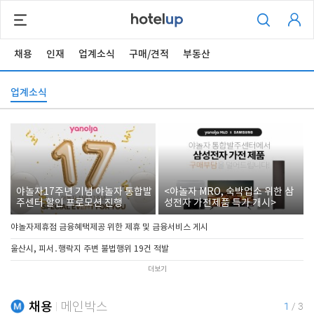
채용
인재
업계소식
구매/견적
부동산
업계소식
야놀자17주년 기념 야놀자 통합발
<야놀자 MRO, 숙박업소 위한 삼
주센터 할인 프로모션 진행
성전자 가전제품 특가 개시>
야놀자제휴점 금융혜택제공 위한 제휴 및 금융서비스 게시
울산시, 피서․행락지 주변 불법행위 19건 적발
더보기
채용
메인박스
1
/
3