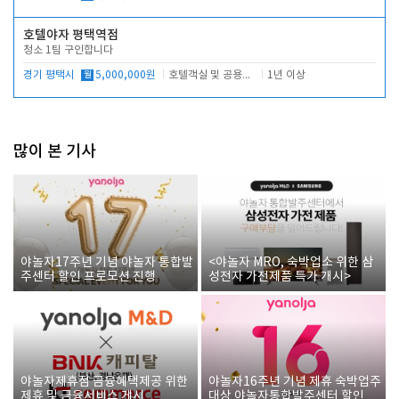
호텔야자 평택역점
청소 1팀 구인합니다
경기 평택시
월
5,000,000원
호텔객실 및 공용시설 청소 관리
1년 이상
많이 본 기사
야놀자17주년 기념 야놀자 통합발
<야놀자 MRO, 숙박업소 위한 삼
주센터 할인 프로모션 진행
성전자 가전제품 특가 개시>
야놀자제휴점 금융혜택제공 위한
야놀자16주년 기념 제휴 숙박업주
제휴 및 금융서비스 게시
대상 야놀자통합발주센터 할인쿠