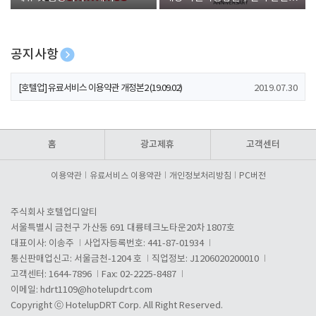
폰 증정
공지사항
[호텔업] 개인정보 처리방침 개정본1 (19.09.02)
2019.07.30
[호텔업] 유료서비스 이용약관 개정본2 (19.09.02)
2019.07.30
[호텔업] 개인정보 처리방침 개정본2 (19.09.02)
2019.07.30
홈
광고제휴
고객센터
이용약관
유료서비스 이용약관
개인정보처리방침
PC버전
주식회사 호텔업디알티
서울특별시 금천구 가산동 691 대륭테크노타운20차 1807호
대표이사: 이송주
사업자등록번호: 441-87-01934
통신판매업신고: 서울금천-1204 호
직업정보: J1206020200010
고객센터: 1644-7896
Fax: 02-2225-8487
이메일:
hdrt1109@hotelupdrt.com
Copyright ⓒ HotelupDRT Corp. All Right Reserved.