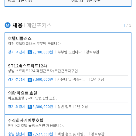
청소
1년 이상
청소 외
경력무관
채용
메인포커스
1
/
3
호텔더클래스
이천 호텔더클래스 부부팀 구합니다.
경기 이천시
월
2,700,000원
부부팀 모십니다.
경력무관
ST124(스트리트124)
성남 스트리트124 격일근무자/주간근무자구인
경기 성남시
월
3,600,000원
카운터 및 객실관리 전반
1년 이상
의왕 마요트 호텔
마요트호텔 3교대 당번 1명 모집.
경기 의왕시
월
3,300,000원
당번 업무
1년 이상
주식회사케이투호텔
천안 K2 호텔 ★청소직원 채용합니다.
충남 천안시
월
2,527,560원
객실 청소 및 배팅, 주변 시설 청소
경력무관