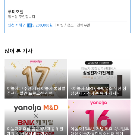
루미호텔
청소팀 구인합니다
인천 서해구
월
5,200,000원
배팅 / 청소
경력무관
많이 본 기사
야놀자17주년 기념 야놀자 통합발
<야놀자 MRO, 숙박업소 위한 삼
주센터 할인 프로모션 진행
성전자 가전제품 특가 개시>
야놀자제휴점 금융혜택제공 위한
야놀자16주년 기념 제휴 숙박업주
제휴 및 금융서비스 게시
대상 야놀자통합발주센터 할인쿠