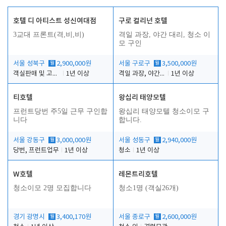
호텔 디 아티스트 성신여대점
구로 컬리넌 호텔
3교대 프론트(격,비,비)
격일 과장, 야간 대리, 청소 이
모 구인
서울 성북구
월
2,900,000원
서울 구로구
월
3,500,000원
객실판매 및 고객응대
1년 이상
격일 과장, 야간 대리, 청소 이모
1년 이상
티호텔
왕십리 태양모텔
프런트당번 주5일 근무 구인합
왕십리 태양모텔 청소이모 구
니다
합니다.
서울 강동구
월
3,000,000원
서울 성동구
월
2,940,000원
당번, 프런트업무
1년 이상
청소
1년 이상
W호텔
레몬트리호텔
청소이모 2명 모집합니다
청소1명 (객실26개)
경기 광명시
월
3,400,170원
서울 종로구
월
2,600,000원