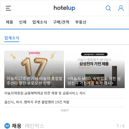
채용
인재
업계소식
구매/견적
부동산
업계소식
야놀자17주년 기념 야놀자 통합발
<야놀자 MRO, 숙박업소 위한 삼
주센터 할인 프로모션 진행
성전자 가전제품 특가 개시>
야놀자제휴점 금융혜택제공 위한 제휴 및 금융서비스 게시
울산시, 피서․행락지 주변 불법행위 19건 적발
더보기
채용
메인박스
1
/
6