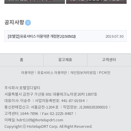
폰 증정
공지사항
[호텔업] 개인정보 처리방침 개정본1 (19.09.02)
2019.07.30
[호텔업] 유료서비스 이용약관 개정본2 (19.09.02)
2019.07.30
[호텔업] 개인정보 처리방침 개정본2 (19.09.02)
2019.07.30
홈
광고제휴
고객센터
이용약관
유료서비스 이용약관
개인정보처리방침
PC버전
주식회사 호텔업디알티
서울특별시 금천구 가산동 691 대륭테크노타운20차 1807호
대표이사: 이송주
사업자등록번호: 441-87-01934
통신판매업신고: 서울금천-1204 호
직업정보: J1206020200010
고객센터: 1644-7896
Fax: 02-2225-8487
이메일:
hdrt1109@hotelupdrt.com
Copyright ⓒ HotelupDRT Corp. All Right Reserved.