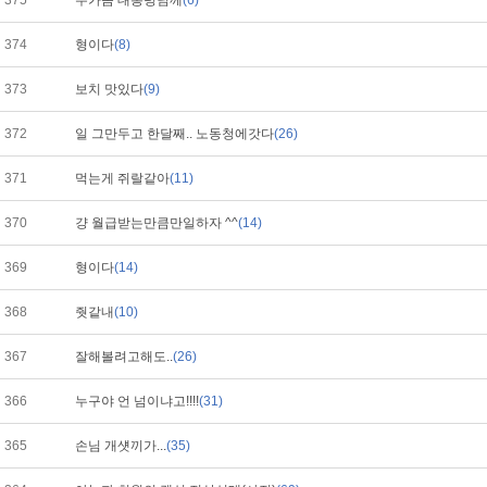
375
누가좀 대통령님께
(6)
374
형이다
(8)
373
보치 맛있다
(9)
372
일 그만두고 한달째.. 노동청에갓다
(26)
371
먹는게 쥐랄같아
(11)
370
걍 월급받는만큼만일하자 ^^
(14)
369
형이다
(14)
368
줫같내
(10)
367
잘해볼려고해도..
(26)
366
누구야 언 넘이냐고!!!!
(31)
365
손님 개섓끼가...
(35)