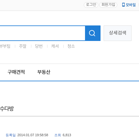
로그인
회원가입
모바일
로고
상세검색
부부팀
주말
당번
캐셔
청소
구매견적
부동산
수다방
등록일
2014.01.07 19:58:58
조회
6,813