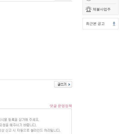
체불사업주
0
최근본 공고