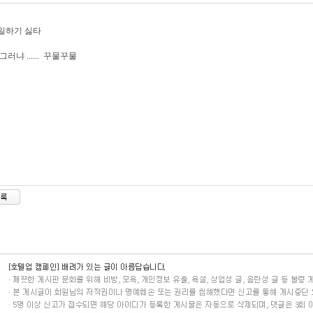
일하기 싫타
그러냐 ...... 꾸물꾸물