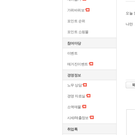
가위바위보
오늘 
포인트 순위
나만 
포인트 쇼핑몰
참여마당
이벤트
매거진이벤트
경영정보
노무 상담
경영 자료실
소액매물
시세/매출정보
취업톡