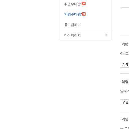
취업수다방
익명수다방
묻고답하기
마이페이지