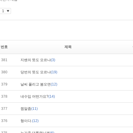
번호
제목
381
지밴의 뜻도 모르냐
(3)
380
당번의 뜻도 모르냐
(19)
379
날씨 풀리고 봄오면
(12)
378
내수입 어떤가요?
(14)
377
젭알좀
(11)
376
형이다.
(12)