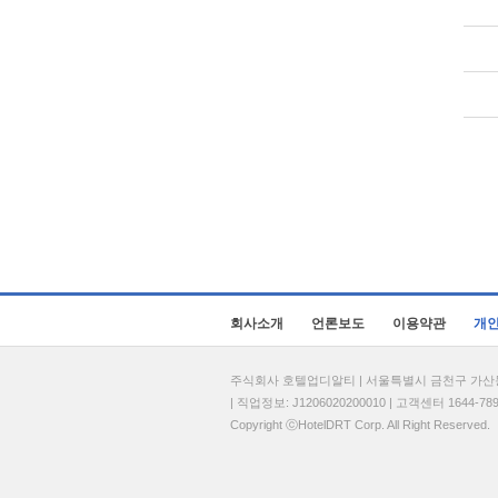
회사소개
언론보도
이용약관
개
주식회사 호텔업디알티 | 서울특별시 금천구 가산동 69
| 직업정보: J1206020200010 | 고객센터 1644-7896 
Copyright ⓒHotelDRT Corp. All Right Reserved.