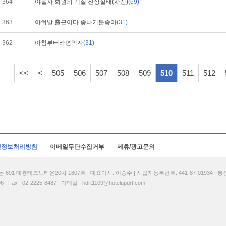
364
야놀자 회원의 객실 진상실태(사진)
(69)
363
아쒸발 출근이다 좆나기분좋아
(31)
362
아침부터라면먹자
(31)
<<
<
505
506
507
508
509
510
511
512
인정보처리방침
이메일무단수집거부
제휴/광고문의
1 대륭테크노타운20차 1807호 | 대표이사: 이송주 | 사업자등록번호: 441-87-01934 | 
| Fax : 02-2225-8487 | 이메일 :
hdrt1109@hotelupdrt.com