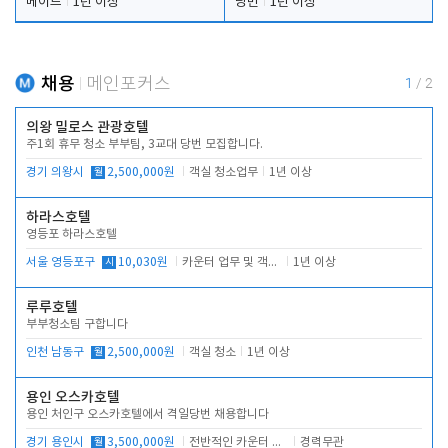
메이드
1년 이상
당번
1년 이상
채용
메인포커스
1
/
2
의왕 밀로스 관광호텔
주1회 휴무 청소 부부팀, 3교대 당번 모집합니다.
경기 의왕시
월
2,500,000원
객실 청소업무
1년 이상
하라스호텔
영등포 하라스호텔
서울 영등포구
시
10,030원
카운터 업무 및 객실관리(청소상태 확인, 객실판매)
1년 이상
루루호텔
부부청소팀 구합니다
인천 남동구
월
2,500,000원
객실 청소
1년 이상
용인 오스카호텔
용인 처인구 오스카호텔에서 격일당번 채용합니다
경기 용인시
월
3,500,000원
전반적인 카운터 업무
경력무관