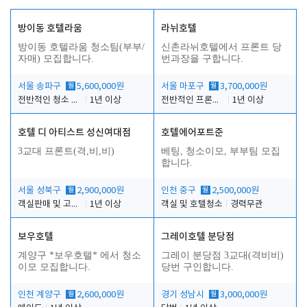
방이동 호텔라움
라뉘호텔
방이동 호텔라움 청소팀(부부/
신촌라뉘호텔에서 프론트 당
자매) 모집합니다.
번과장을 구합니다.
서울 송파구
월
5,600,000원
서울 마포구
월
3,700,000원
전반적인 청소 업무(객실청소.객실정리)
1년 이상
전반적인 프론트 당번업무
1년 이상
호텔 디 아티스트 성신여대점
호텔에어포트준
3교대 프론트(격,비,비)
베팅, 청소이모, 부부팀 모집
합니다.
서울 성북구
월
2,900,000원
인천 중구
월
2,500,000원
객실판매 및 고객응대
1년 이상
객실 및 호텔청소
경력무관
보우호텔
그레이호텔 분당점
계양구 *보우호텔* 에서 청소
그레이 분당점 3교대(격비비)
이모 모집합니다.
당번 구인합니다.
인천 계양구
월
2,600,000원
경기 성남시
월
3,000,000원