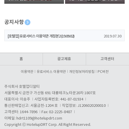
폰 증정
공지사항
[호텔업] 개인정보 처리방침 개정본1 (19.09.02)
2019.07.30
[호텔업] 유료서비스 이용약관 개정본2 (19.09.02)
2019.07.30
[호텔업] 개인정보 처리방침 개정본2 (19.09.02)
2019.07.30
홈
광고제휴
고객센터
이용약관
유료서비스 이용약관
개인정보처리방침
PC버전
주식회사 호텔업디알티
서울특별시 금천구 가산동 691 대륭테크노타운20차 1807호
대표이사: 이송주
사업자등록번호: 441-87-01934
통신판매업신고: 서울금천-1204 호
직업정보: J1206020200010
고객센터: 1644-7896
Fax: 02-2225-8487
이메일:
hdrt1109@hotelupdrt.com
Copyright ⓒ HotelupDRT Corp. All Right Reserved.