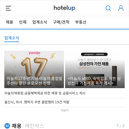
채용
인재
업계소식
구매/견적
부동산
업계소식
야놀자17주년 기념 야놀자 통합발
<야놀자 MRO, 숙박업소 위한 삼
주센터 할인 프로모션 진행
성전자 가전제품 특가 개시>
야놀자제휴점 금융혜택제공 위한 제휴 및 금융서비스 게시
울산시, 피서․행락지 주변 불법행위 19건 적발
더보기
채용
메인박스
1
/
3