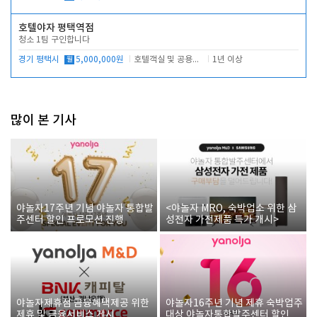
호텔야자 평택역점
청소 1팀 구인합니다
경기 평택시
월
5,000,000원
호텔객실 및 공용시설 청소 관리
1년 이상
많이 본 기사
야놀자17주년 기념 야놀자 통합발
<야놀자 MRO, 숙박업소 위한 삼
주센터 할인 프로모션 진행
성전자 가전제품 특가 개시>
야놀자제휴점 금융혜택제공 위한
야놀자16주년 기념 제휴 숙박업주
제휴 및 금융서비스 게시
대상 야놀자통합발주센터 할인쿠