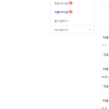
취업수다방
익명수다방
묻고답하기
마이페이지