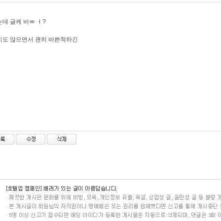
데 글케 바ㅃ ㅓ?
지도 않으면서 괜히 바쁜척하긴