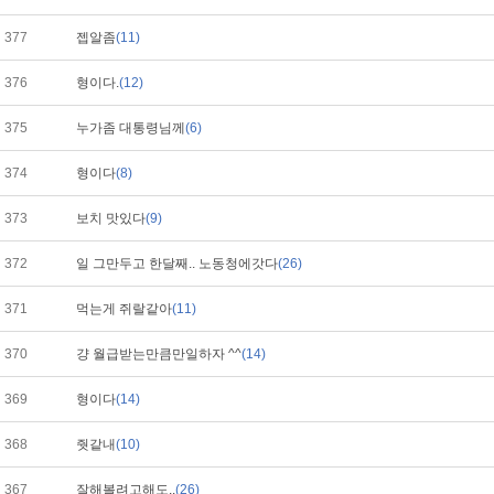
377
젭알좀
(11)
376
형이다.
(12)
375
누가좀 대통령님께
(6)
374
형이다
(8)
373
보치 맛있다
(9)
372
일 그만두고 한달째.. 노동청에갓다
(26)
371
먹는게 쥐랄같아
(11)
370
걍 월급받는만큼만일하자 ^^
(14)
369
형이다
(14)
368
줫같내
(10)
367
잘해볼려고해도..
(26)