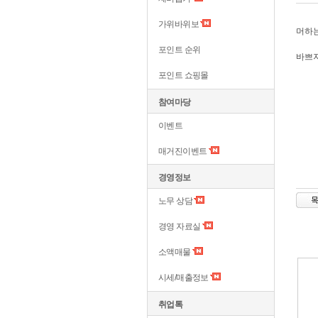
가위바위보
머하는
포인트 순위
바쁘
포인트 쇼핑몰
참여마당
이벤트
매거진이벤트
경영정보
노무 상담
경영 자료실
소액매물
시세/매출정보
취업톡