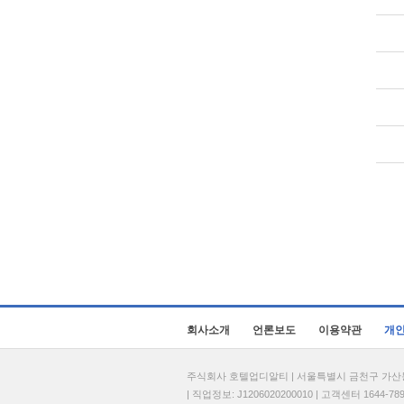
회사소개
언론보도
이용약관
개
주식회사 호텔업디알티 | 서울특별시 금천구 가산동 69
| 직업정보: J1206020200010 | 고객센터 1644-7896 