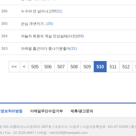
366
누구야 언 넘이냐고!!!!
(31)
365
손님 개섓끼가...
(35)
364
야놀자 회원의 객실 진상실태(사진)
(69)
363
아쒸발 출근이다 좆나기분좋아
(31)
<<
<
505
506
507
508
509
510
511
512
인정보처리방침
이메일무단수집거부
제휴/광고문의
1 대륭테크노타운20차 1807호 | 대표이사: 이송주 | 사업자등록번호: 441-87-01934 | 
| Fax : 02-2225-8487 | 이메일 :
hdrt1109@hotelupdrt.com