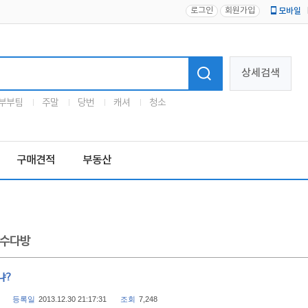
로그인
회원가입
모바일
로고
상세검색
부부팀
주말
당번
캐셔
청소
구매견적
부동산
수다방
냐?
등록일
2013.12.30 21:17:31
조회
7,248