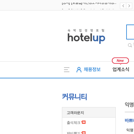
[공지] [호텔업] 유료서비스 이용약관 개정본2 (19.09.02)
[공지] [호텔업] 개인정보 처리방침 개정본2 (19.09.02)
호텔업
채용정보
업계소식
커뮤니티
익명
고객라운지
바쁘
출석체크
익명
제비뽑기