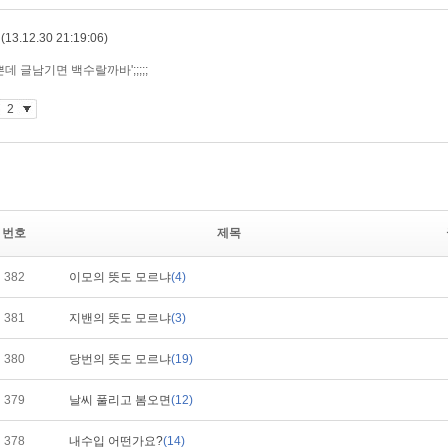
번호
제목
382
이모의 뜻도 모르냐
(4)
381
지밴의 뜻도 모르냐
(3)
380
당번의 뜻도 모르냐
(19)
379
날씨 풀리고 봄오면
(12)
378
내수입 어떤가요?
(14)