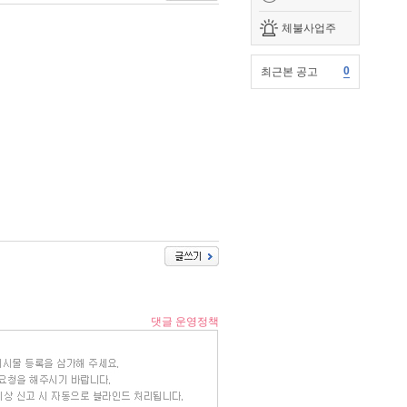
체불사업주
0
최근본 공고