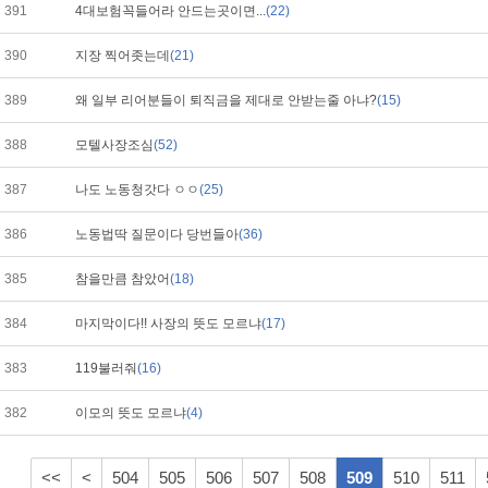
391
4대보험꼭들어라 안드는곳이면...
(22)
390
지장 찍어좃는데
(21)
389
왜 일부 리어분들이 퇴직금을 제대로 안받는줄 아냐?
(15)
388
모텔사장조심
(52)
387
나도 노동청갓다 ㅇㅇ
(25)
386
노동법딱 질문이다 당번들아
(36)
385
참을만큼 참았어
(18)
384
마지막이다!! 사장의 뜻도 모르냐
(17)
383
119불러줘
(16)
382
이모의 뜻도 모르냐
(4)
<<
<
504
505
506
507
508
509
510
511