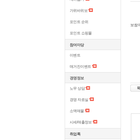
가위바위보
포인트 순위
보쌈이
포인트 쇼핑몰
참여마당
이벤트
매거진이벤트
경영정보
노무 상담
경영 자료실
소액매물
시세/매출정보
취업톡