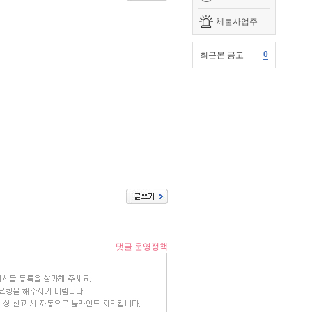
체불사업주
0
최근본 공고