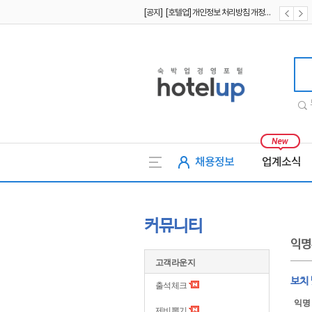
[공지] [호텔업] 개인정보 처리방침 개정본1 (19.09.02)
[공지] [호텔업] 유료서비스 이용약관 개정본2 (19.09.02)
호텔업
채용정보
업계소식
커뮤니티
익명
고객라운지
보치
출석체크
익명
제비뽑기