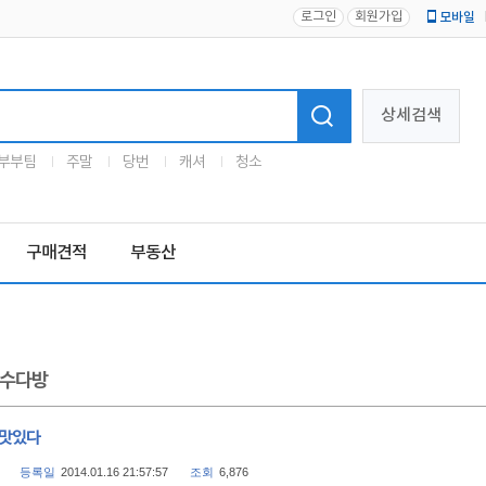
로그인
회원가입
모바일
로고
상세검색
부부팀
주말
당번
캐셔
청소
구매견적
부동산
수다방
 맛있다
등록일
2014.01.16 21:57:57
조회
6,876