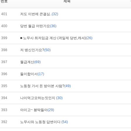
번호
제목
401
저도 이번에 큰결심..
(32)
400
당번 월급 어떤가요
(36)
399
■ 노무사 최저임금 계산 (격일제 당번,캐셔)
(26)
398
저 병신인가요?
(50)
397
월급계산
(69)
396
둘이합이서
(17)
395
노동청 가서 돈 받아본 사람?
(49)
394
나이먹고모하는짓인지
(30)
393
아이고~ 븅딱들아
(29)
392
노무사와 노동청 답변이다
(54)