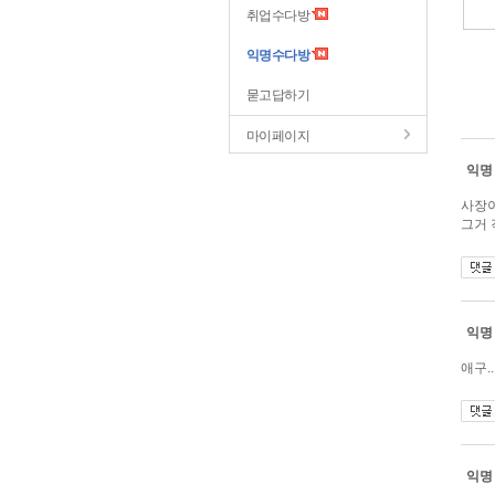
취업수다방
익명수다방
묻고답하기
마이페이지