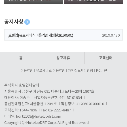
폰 증정
공지사항
[호텔업] 개인정보 처리방침 개정본1 (19.09.02)
2019.07.30
[호텔업] 유료서비스 이용약관 개정본2 (19.09.02)
2019.07.30
[호텔업] 개인정보 처리방침 개정본2 (19.09.02)
2019.07.30
홈
광고제휴
고객센터
이용약관
유료서비스 이용약관
개인정보처리방침
PC버전
주식회사 호텔업디알티
서울특별시 금천구 가산동 691 대륭테크노타운20차 1807호
대표이사: 이송주
사업자등록번호: 441-87-01934
통신판매업신고: 서울금천-1204 호
직업정보: J1206020200010
고객센터: 1644-7896
Fax: 02-2225-8487
이메일:
hdrt1109@hotelupdrt.com
Copyright ⓒ HotelupDRT Corp. All Right Reserved.