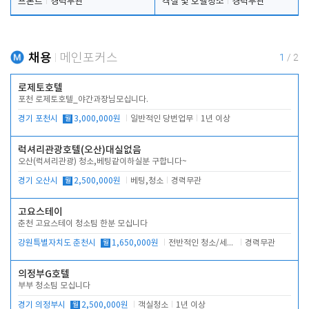
프론트
경력무관
객실 및 호텔청소
경력무관
채용
메인포커스
1
/
2
로제토호텔
포천 로제토호텔_야간과장님모십니다.
경기 포천시
월
3,000,000원
일반적인 당번업무
1년 이상
럭셔리관광호텔(오산)대실없음
오산(럭셔리관광) 청소,베팅같이하실분 구합니다~
경기 오산시
월
2,500,000원
베팅,청소
경력무관
고요스테이
춘천 고요스테이 청소팀 한분 모십니다
강원특별자치도 춘천시
월
1,650,000원
전반적인 청소/세탁업무
경력무관
의정부G호텔
부부 청소팀 모십니다
경기 의정부시
월
2,500,000원
객실청소
1년 이상