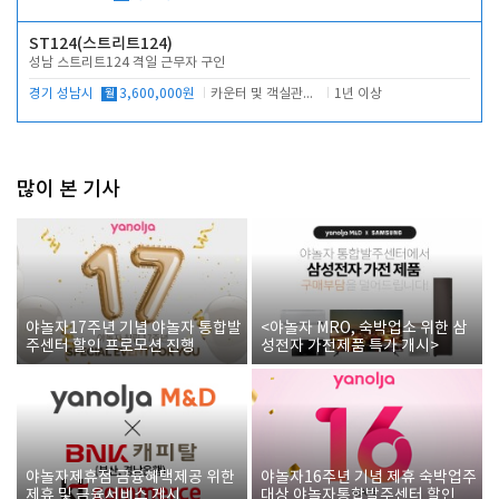
ST124(스트리트124)
성남 스트리트124 격일 근무자 구인
경기 성남시
월
3,600,000원
카운터 및 객실관리 전반
1년 이상
많이 본 기사
야놀자17주년 기념 야놀자 통합발
<야놀자 MRO, 숙박업소 위한 삼
주센터 할인 프로모션 진행
성전자 가전제품 특가 개시>
야놀자제휴점 금융혜택제공 위한
야놀자16주년 기념 제휴 숙박업주
제휴 및 금융서비스 게시
대상 야놀자통합발주센터 할인쿠