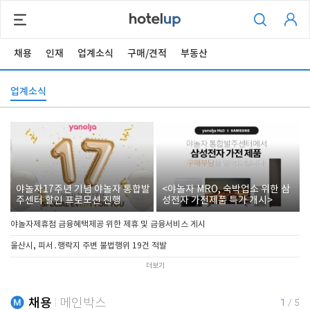
채용
인재
업계소식
구매/견적
부동산
업계소식
야놀자17주년 기념 야놀자 통합발
<야놀자 MRO, 숙박업소 위한 삼
주센터 할인 프로모션 진행
성전자 가전제품 특가 개시>
야놀자제휴점 금융혜택제공 위한 제휴 및 금융서비스 게시
울산시, 피서․행락지 주변 불법행위 19건 적발
더보기
채용
메인박스
1
/
5