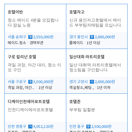
호텔어반
호텔자고
청소.메이드 4분을 모집합니
신규 용인자고호텔에서 메이
다.잠실.노원
드 부부팀자매팀을 모십니다.
서울 송파구
월
2,550,000원
경기 용인시
월
2,800,000원
메이드.청소
경력무관
룸메이드
1년 이상
구로 컬리넌 호텔
일산대화 라트리호텔
격일 과장, 야간 대리, 청소 이
일산 대화역 라트리호텔에서
모 구인
청소팀을 구인합니다.
서울 구로구
월
3,500,000원
경기 고양시
시
2,600,000원
격일 과장, 야간 대리, 청소 이모
1년 이상
객실청소,베팅 ,
1년 이하
디케이인천에어포트호텔
호텔준
인천디케이에어포트호텔
부부팀 일할분
인천 영종구
시
4,052,120원
인천 중구
월
2,500,000원