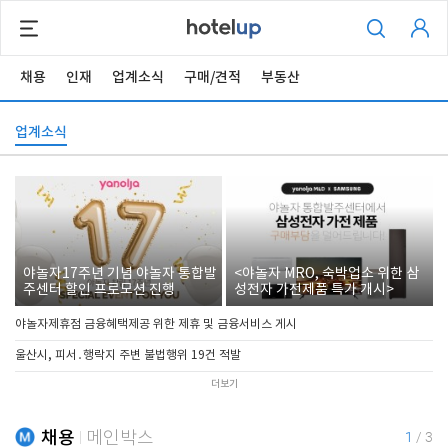
채용
인재
업계소식
구매/견적
부동산
업계소식
야놀자17주년 기념 야놀자 통합발
<야놀자 MRO, 숙박업소 위한 삼
주센터 할인 프로모션 진행
성전자 가전제품 특가 개시>
야놀자제휴점 금융혜택제공 위한 제휴 및 금융서비스 게시
울산시, 피서․행락지 주변 불법행위 19건 적발
더보기
채용
메인박스
1
/
3