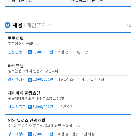
베팅
1년 이상
객실청소
경력무관
채용
메인포커스
1
/
2
루루호텔
부부청소팀 구합니다
인천 남동구
월
2,600,000원
객실 청소
1년 이상
바로호텔
청소한분..<캐셔 한분>.. 구합니다.
경기 하남시
월
2,600,000원
베팅.,청소<<캐셔 모셔봅니다.
1년 이상
제이베이 관광호텔
수유제이베이호텔에서 청소팀 모집합니다
서울 강북구
월
5,600,000원
1년 이상
의왕 밀로스 관광호텔
주1회 휴무 청소 부부팀, 3교대 당번 모집합니다.
경기 의왕시
월
2,500,000원
객실 청소업무
1년 이상