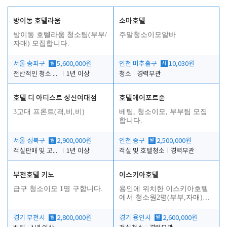
방이동 호텔라움
소마호텔
방이동 호텔라움 청소팀(부부/
주말청소이모알바
자매) 모집합니다.
서울 송파구
월
5,600,000원
인천 미추홀구
시
10,030원
전반적인 청소 업무(객실청소.객실정리)
1년 이상
청소
경력무관
호텔 디 아티스트 성신여대점
호텔에어포트준
3교대 프론트(격,비,비)
베팅, 청소이모, 부부팀 모집
합니다.
서울 성북구
월
2,900,000원
인천 중구
월
2,500,000원
객실판매 및 고객응대
1년 이상
객실 및 호텔청소
경력무관
부천호텔 키노
이스키아호텔
급구 청소이모 1명 구합니다.
용인에 위치한 이스키아호텔
에서 청소원2명(부부,자매)을
모집합니다..
경기 부천시
월
2,800,000원
경기 용인시
월
2,600,000원