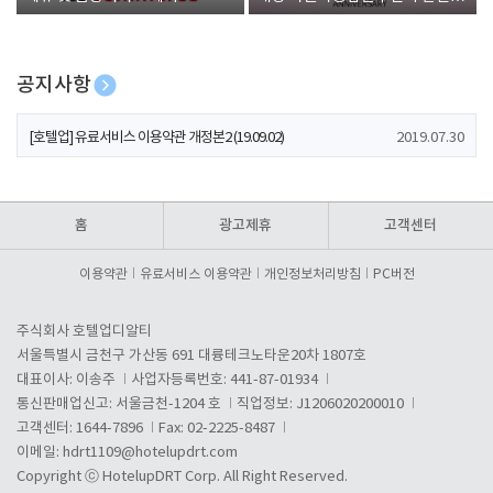
폰 증정
공지사항
[호텔업] 개인정보 처리방침 개정본1 (19.09.02)
2019.07.30
[호텔업] 유료서비스 이용약관 개정본2 (19.09.02)
2019.07.30
[호텔업] 개인정보 처리방침 개정본2 (19.09.02)
2019.07.30
홈
광고제휴
고객센터
이용약관
유료서비스 이용약관
개인정보처리방침
PC버전
주식회사 호텔업디알티
서울특별시 금천구 가산동 691 대륭테크노타운20차 1807호
대표이사: 이송주
사업자등록번호: 441-87-01934
통신판매업신고: 서울금천-1204 호
직업정보: J1206020200010
고객센터: 1644-7896
Fax: 02-2225-8487
이메일:
hdrt1109@hotelupdrt.com
Copyright ⓒ HotelupDRT Corp. All Right Reserved.