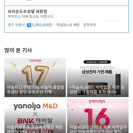
브라운도트호텔 세류점
부부또는 자매 청소팀 구합니다.
경기 수원시
월
5,400,000원
객실청소및 베팅
경력무관
많이 본 기사
야놀자17주년 기념 야놀자 통합발
<야놀자 MRO, 숙박업소 위한 삼
주센터 할인 프로모션 진행
성전자 가전제품 특가 개시>
야놀자제휴점 금융혜택제공 위한
야놀자16주년 기념 제휴 숙박업주
제휴 및 금융서비스 게시
대상 야놀자통합발주센터 할인쿠