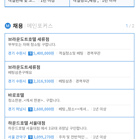
객실판매 및 고객응대
1년 이상
객실청소,베팅 ,
1년 이하
채용
메인포커스
1
/
2
브라운도트호텔 세류점
부부또는 자매 청소팀 구합니다.
경기 수원시
월
5,400,000원
객실청소및 베팅
경력무관
브라운도트세류점
베팅삼촌구해요
경기 수원시
월
2,316,930원
베팅삼촌
경력무관
바로호텔
청소한분..<캐셔 한분>.. 구합니다.
경기 하남시
월
2,600,000원
베팅.,청소<<캐셔 모셔봅니다.
1년 이상
하운드호텔 서울대점
하운드호텔 서울대점 에서 3교대 과장님 구인합니다.
서울 관악구
월
3,099,270원
주차 및 전반적인 당번업무
1년 이상