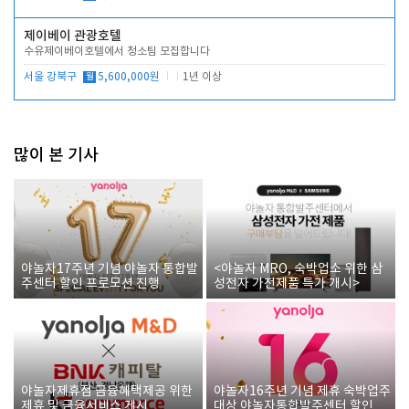
제이베이 관광호텔
수유제이베이호텔에서 청소팀 모집합니다
서울 강북구
월
5,600,000원
1년 이상
많이 본 기사
야놀자17주년 기념 야놀자 통합발
<야놀자 MRO, 숙박업소 위한 삼
주센터 할인 프로모션 진행
성전자 가전제품 특가 개시>
야놀자제휴점 금융혜택제공 위한
야놀자16주년 기념 제휴 숙박업주
제휴 및 금융서비스 게시
대상 야놀자통합발주센터 할인쿠