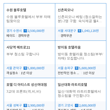
수원 블루호텔
신촌피오나
수원 블루호텔에서 부부 자매
신촌피오나 베팅 (청소잘하는
팀찾아요
분) 2명 구함. 숙식제공 월4회
휴무
경기 수원시
시
2,500,000원
서울 서대문구
월
1,043,120원
메이드
경력무관
경력무관
사당역 메트로21
방이동 호텔라움
부부 청소팀 구합니다
방이동 호텔라움 청소팀(부부/
자매) 모집합니다.
서울 관악구
월
5,800,000원
서울 송파구
월
5,600,000원
객실청소
1년 이상
전반적인 청소 업무(객실청소.객실정리)
1년 이상
호텔 디 아티스트 성신여대점
일산대화 라트리호텔
3교대 프론트(격,비,비)
일산 대화역 라트리호텔에서
청소팀을 구인합니다.
서울 성북구
월
2,900,000원
경기 고양시
시
2,600,000원