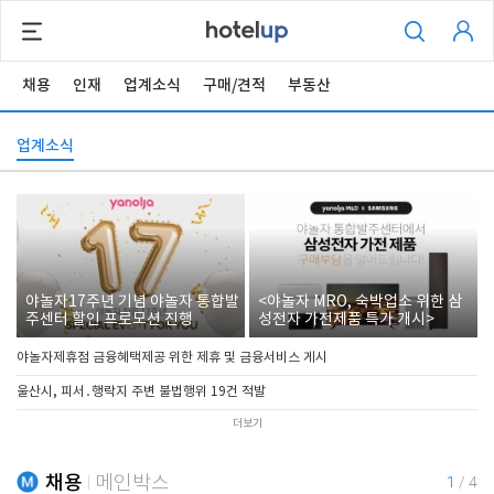
채용
인재
업계소식
구매/견적
부동산
업계소식
야놀자17주년 기념 야놀자 통합발
<야놀자 MRO, 숙박업소 위한 삼
주센터 할인 프로모션 진행
성전자 가전제품 특가 개시>
야놀자제휴점 금융혜택제공 위한 제휴 및 금융서비스 게시
울산시, 피서․행락지 주변 불법행위 19건 적발
더보기
채용
메인박스
1
/
4