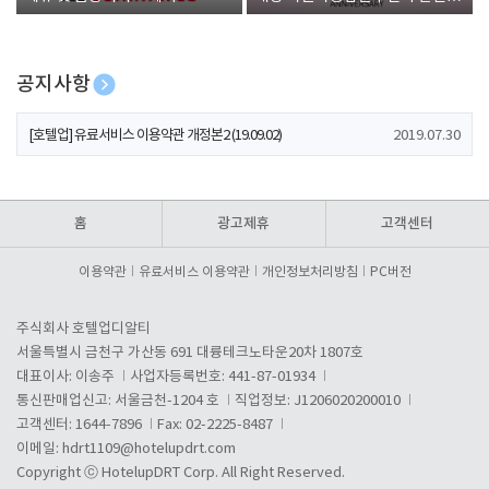
폰 증정
공지사항
[호텔업] 개인정보 처리방침 개정본1 (19.09.02)
2019.07.30
[호텔업] 유료서비스 이용약관 개정본2 (19.09.02)
2019.07.30
[호텔업] 개인정보 처리방침 개정본2 (19.09.02)
2019.07.30
홈
광고제휴
고객센터
이용약관
유료서비스 이용약관
개인정보처리방침
PC버전
주식회사 호텔업디알티
서울특별시 금천구 가산동 691 대륭테크노타운20차 1807호
대표이사: 이송주
사업자등록번호: 441-87-01934
통신판매업신고: 서울금천-1204 호
직업정보: J1206020200010
고객센터: 1644-7896
Fax: 02-2225-8487
이메일:
hdrt1109@hotelupdrt.com
Copyright ⓒ HotelupDRT Corp. All Right Reserved.