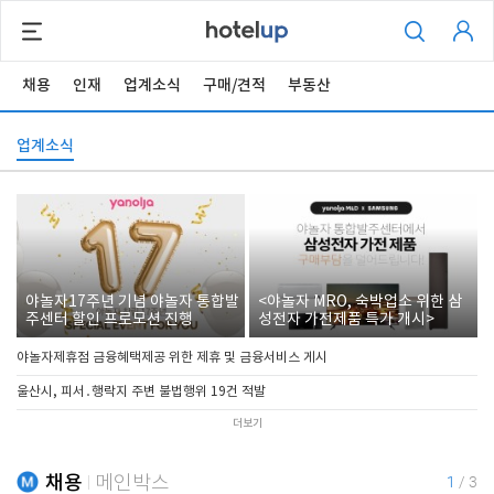
채용
인재
업계소식
구매/견적
부동산
업계소식
야놀자17주년 기념 야놀자 통합발
<야놀자 MRO, 숙박업소 위한 삼
주센터 할인 프로모션 진행
성전자 가전제품 특가 개시>
야놀자제휴점 금융혜택제공 위한 제휴 및 금융서비스 게시
울산시, 피서․행락지 주변 불법행위 19건 적발
더보기
채용
메인박스
1
/
3