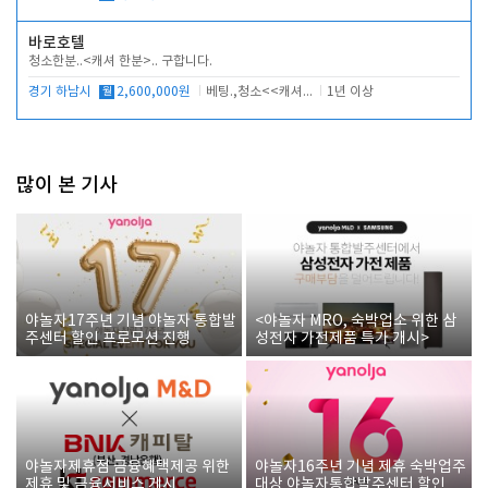
바로호텔
청소한분..<캐셔 한분>.. 구합니다.
경기 하남시
월
2,600,000원
베팅.,청소<<캐셔 모셔봅니다.
1년 이상
많이 본 기사
야놀자17주년 기념 야놀자 통합발
<야놀자 MRO, 숙박업소 위한 삼
주센터 할인 프로모션 진행
성전자 가전제품 특가 개시>
야놀자제휴점 금융혜택제공 위한
야놀자16주년 기념 제휴 숙박업주
제휴 및 금융서비스 게시
대상 야놀자통합발주센터 할인쿠