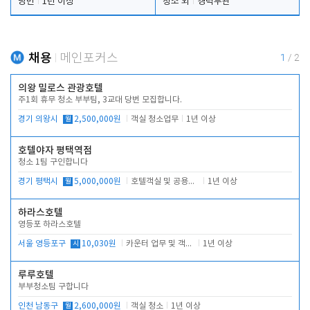
당번
1년 이상
청소 외
경력무관
채용
메인포커스
1
/
2
의왕 밀로스 관광호텔
주1회 휴무 청소 부부팀, 3교대 당번 모집합니다.
경기 의왕시
월
2,500,000원
객실 청소업무
1년 이상
호텔야자 평택역점
청소 1팀 구인합니다
경기 평택시
월
5,000,000원
호텔객실 및 공용시설 청소 관리
1년 이상
하라스호텔
영등포 하라스호텔
서울 영등포구
시
10,030원
카운터 업무 및 객실관리(청소상태 확인, 객실판매)
1년 이상
루루호텔
부부청소팀 구합니다
인천 남동구
월
2,600,000원
객실 청소
1년 이상