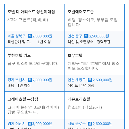
호텔 디 아티스트 성신여대점
호텔에어포트준
3교대 프론트(격,비,비)
베팅, 청소이모, 부부팀 모집
합니다.
서울 성북구
월
2,900,000원
인천 중구
월
2,500,000원
객실판매 및 고객응대
1년 이상
객실 및 호텔청소
경력무관
부천호텔 키노
보우호텔
급구 청소이모 1명 구합니다.
계양구 *보우호텔* 에서 청소
이모 모집합니다.
경기 부천시
월
2,800,000원
인천 계양구
월
2,600,000원
베팅
1년 이상
메이드
1년 이상
그레이호텔 분당점
레몬트리호텔
그레이 분당점 3교대(격비비)
청소1명 (객실26개)
당번 구인합니다.
경기 성남시
월
3,000,000원
서울 종로구
월
2,600,000원