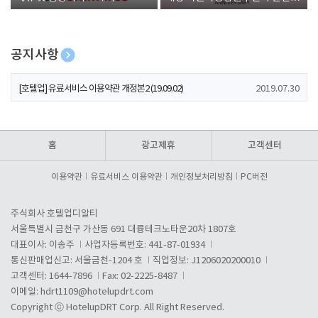
폰 증정
공지사항
[호텔업] 개인정보 처리방침 개정본1 (19.09.02)
2019.07.30
[호텔업] 유료서비스 이용약관 개정본2 (19.09.02)
2019.07.30
[호텔업] 개인정보 처리방침 개정본2 (19.09.02)
2019.07.30
홈
광고제휴
고객센터
이용약관
유료서비스 이용약관
개인정보처리방침
PC버전
주식회사 호텔업디알티
서울특별시 금천구 가산동 691 대륭테크노타운20차 1807호
대표이사: 이송주
사업자등록번호: 441-87-01934
통신판매업신고: 서울금천-1204 호
직업정보: J1206020200010
고객센터: 1644-7896
Fax: 02-2225-8487
이메일:
hdrt1109@hotelupdrt.com
Copyright ⓒ HotelupDRT Corp. All Right Reserved.