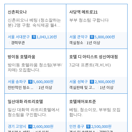
신촌피오나
사당역 메트로21
신촌피오나 베팅 (청소잘하는
부부 청소팀 구합니다
분) 2명 구함. 숙식제공 월4회
휴무
서울 서대문구
월
1,043,120원
서울 관악구
월
5,800,000원
경력무관
객실청소
1년 이상
방이동 호텔라움
호텔 디 아티스트 성신여대점
방이동 호텔라움 청소팀(부부/
3교대 프론트(격,비,비)
자매) 모집합니다.
서울 송파구
월
5,600,000원
서울 성북구
월
2,900,000원
전반적인 청소 업무(객실청소.객실정리)
1년 이상
객실판매 및 고객응대
1년 이상
일산대화 라트리호텔
호텔에어포트준
일산 대화역 라트리호텔에서
베팅, 청소이모, 부부팀 모집
청소팀을 구인합니다.
합니다.
경기 고양시
시
2,600,000원
인천 중구
월
2,500,000원