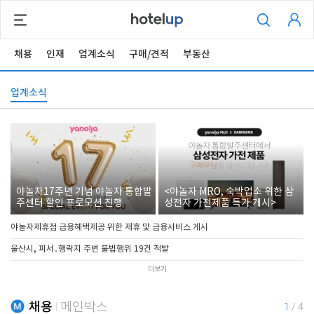
채용
인재
업계소식
구매/견적
부동산
업계소식
야놀자17주년 기념 야놀자 통합발
<야놀자 MRO, 숙박업소 위한 삼
주센터 할인 프로모션 진행
성전자 가전제품 특가 개시>
야놀자제휴점 금융혜택제공 위한 제휴 및 금융서비스 게시
울산시, 피서․행락지 주변 불법행위 19건 적발
더보기
채용
메인박스
1
/
4