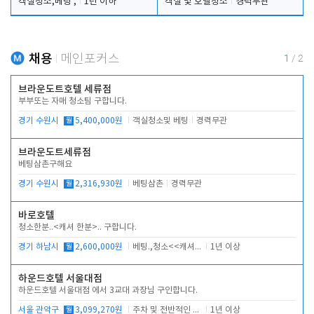
객실청소,베팅 ,
1년 이하
객실 및 호텔청소
경력무관
채용
메인포커스
1
/
2
브라운도트호텔 세류점
부부또는 자매 청소팀 구합니다.
경기 수원시
월
5,400,000원
객실청소및 베팅
경력무관
브라운도트세류점
베팅삼촌구해요
경기 수원시
월
2,316,930원
베팅삼촌
경력무관
바로호텔
청소한분..<캐셔 한분>.. 구합니다.
경기 하남시
월
2,600,000원
베팅.,청소<<캐셔 모셔봅니다.
1년 이상
하운드호텔 서울대점
하운드호텔 서울대점 에서 3교대 과장님 구인합니다.
서울 관악구
월
3,099,270원
주차 및 전반적인 당번업무
1년 이상