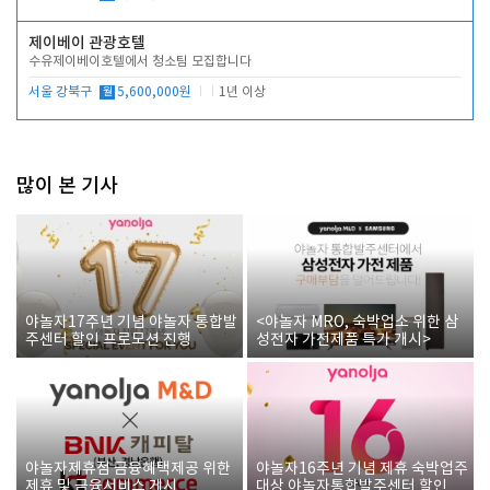
제이베이 관광호텔
수유제이베이호텔에서 청소팀 모집합니다
서울 강북구
월
5,600,000원
1년 이상
많이 본 기사
야놀자17주년 기념 야놀자 통합발
<야놀자 MRO, 숙박업소 위한 삼
주센터 할인 프로모션 진행
성전자 가전제품 특가 개시>
야놀자제휴점 금융혜택제공 위한
야놀자16주년 기념 제휴 숙박업주
제휴 및 금융서비스 게시
대상 야놀자통합발주센터 할인쿠