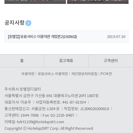
폰 증정
공지사항
[호텔업] 개인정보 처리방침 개정본1 (19.09.02)
2019.07.30
[호텔업] 유료서비스 이용약관 개정본2 (19.09.02)
2019.07.30
[호텔업] 개인정보 처리방침 개정본2 (19.09.02)
2019.07.30
홈
광고제휴
고객센터
이용약관
유료서비스 이용약관
개인정보처리방침
PC버전
주식회사 호텔업디알티
서울특별시 금천구 가산동 691 대륭테크노타운20차 1807호
대표이사: 이송주
사업자등록번호: 441-87-01934
통신판매업신고: 서울금천-1204 호
직업정보: J1206020200010
고객센터: 1644-7896
Fax: 02-2225-8487
이메일:
hdrt1109@hotelupdrt.com
Copyright ⓒ HotelupDRT Corp. All Right Reserved.