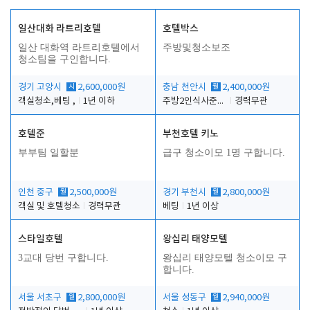
일산대화 라트리호텔
호텔박스
일산 대화역 라트리호텔에서
주방및청소보조
청소팀을 구인합니다.
경기 고양시
시
2,600,000원
충남 천안시
월
2,400,000원
객실청소,베팅 ,
1년 이하
주방2인식사준비및청소린렌보조
경력무관
호텔준
부천호텔 키노
부부팀 일할분
급구 청소이모 1명 구합니다.
인천 중구
월
2,500,000원
경기 부천시
월
2,800,000원
객실 및 호텔청소
경력무관
베팅
1년 이상
스타일호텔
왕십리 태양모텔
3교대 당번 구합니다.
왕십리 태양모텔 청소이모 구
합니다.
서울 서초구
월
2,800,000원
서울 성동구
월
2,940,000원