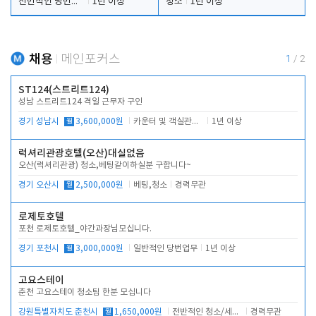
전반적인 당번업무
1년 이상
청소
1년 이상
채용
메인포커스
1
/
2
ST124(스트리트124)
성남 스트리트124 격일 근무자 구인
경기 성남시
월
3,600,000원
카운터 및 객실관리 전반
1년 이상
럭셔리관광호텔(오산)대실없음
오산(럭셔리관광) 청소,베팅같이하실분 구합니다~
경기 오산시
월
2,500,000원
베팅,청소
경력무관
로제토호텔
포천 로제토호텔_야간과장님모십니다.
경기 포천시
월
3,000,000원
일반적인 당번업무
1년 이상
고요스테이
춘천 고요스테이 청소팀 한분 모십니다
강원특별자치도 춘천시
월
1,650,000원
전반적인 청소/세탁업무
경력무관