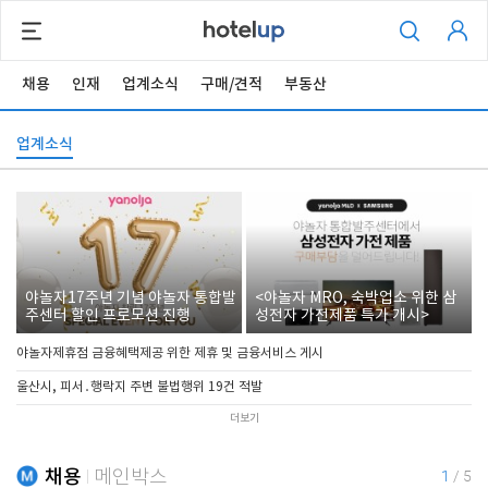
채용
인재
업계소식
구매/견적
부동산
업계소식
야놀자17주년 기념 야놀자 통합발
<야놀자 MRO, 숙박업소 위한 삼
주센터 할인 프로모션 진행
성전자 가전제품 특가 개시>
야놀자제휴점 금융혜택제공 위한 제휴 및 금융서비스 게시
울산시, 피서․행락지 주변 불법행위 19건 적발
더보기
채용
메인박스
1
/
5