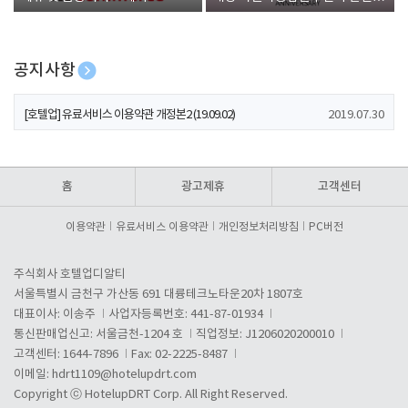
폰 증정
공지사항
[호텔업] 개인정보 처리방침 개정본1 (19.09.02)
2019.07.30
[호텔업] 유료서비스 이용약관 개정본2 (19.09.02)
2019.07.30
[호텔업] 개인정보 처리방침 개정본2 (19.09.02)
2019.07.30
홈
광고제휴
고객센터
이용약관
유료서비스 이용약관
개인정보처리방침
PC버전
주식회사 호텔업디알티
서울특별시 금천구 가산동 691 대륭테크노타운20차 1807호
대표이사: 이송주
사업자등록번호: 441-87-01934
통신판매업신고: 서울금천-1204 호
직업정보: J1206020200010
고객센터: 1644-7896
Fax: 02-2225-8487
이메일:
hdrt1109@hotelupdrt.com
Copyright ⓒ HotelupDRT Corp. All Right Reserved.