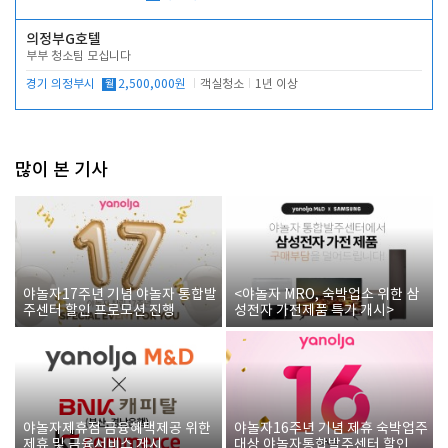
의정부G호텔
부부 청소팀 모십니다
경기 의정부시
월
2,500,000원
객실청소
1년 이상
많이 본 기사
야놀자17주년 기념 야놀자 통합발
<야놀자 MRO, 숙박업소 위한 삼
주센터 할인 프로모션 진행
성전자 가전제품 특가 개시>
야놀자제휴점 금융혜택제공 위한
야놀자16주년 기념 제휴 숙박업주
제휴 및 금융서비스 게시
대상 야놀자통합발주센터 할인쿠