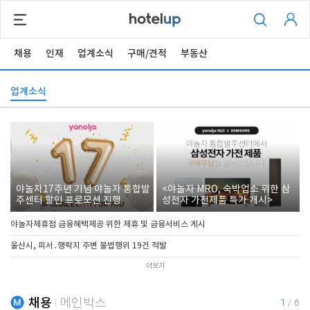
채용
인재
업계소식
구매/견적
부동산
업계소식
야놀자17주년 기념 야놀자 통합발
<야놀자 MRO, 숙박업소 위한 삼
주센터 할인 프로모션 진행
성전자 가전제품 특가 개시>
야놀자제휴점 금융혜택제공 위한 제휴 및 금융서비스 게시
울산시, 피서․행락지 주변 불법행위 19건 적발
더보기
채용
메인박스
1
/
6