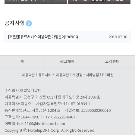
폰 증정
공지사항
[호텔업] 개인정보 처리방침 개정본1 (19.09.02)
2019.07.30
[호텔업] 유료서비스 이용약관 개정본2 (19.09.02)
2019.07.30
[호텔업] 개인정보 처리방침 개정본2 (19.09.02)
2019.07.30
홈
광고제휴
고객센터
이용약관
유료서비스 이용약관
개인정보처리방침
PC버전
주식회사 호텔업디알티
서울특별시 금천구 가산동 691 대륭테크노타운20차 1807호
대표이사: 이송주
사업자등록번호: 441-87-01934
통신판매업신고: 서울금천-1204 호
직업정보: J1206020200010
고객센터: 1644-7896
Fax: 02-2225-8487
이메일:
hdrt1109@hotelupdrt.com
Copyright ⓒ HotelupDRT Corp. All Right Reserved.