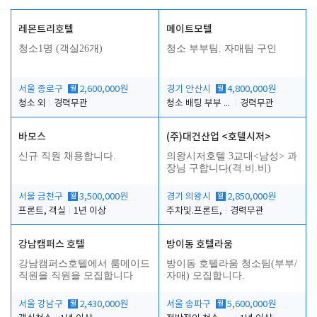
레몬트리호텔
메이트모텔
청소1명 (객실26개)
청소 부부팀. 자매팀 구인
서울 종로구
월
2,600,000원
경기 안산시
월
4,800,000원
청소 외
경력무관
청소 배팅 부부 구합니다
경력무관
바모스
(주)대건산업 <호텔시저>
신규 직원 채용합니다.
의왕시저호텔 3교대<남성> 과
장님 구합니다(격.비.비)
서울 금천구
월
3,500,000원
경기 의왕시
월
2,850,000원
프론트, 객실
1년 이상
주차및.프론트,
경력무관
강남캠퍼스 호텔
방이동 호텔라움
강남캠퍼스호텔에서 룸메이드
방이동 호텔라움 청소팀(부부/
직원을 직원을 모집합니다
자매) 모집합니다.
서울 강남구
월
2,430,000원
서울 송파구
월
5,600,000원