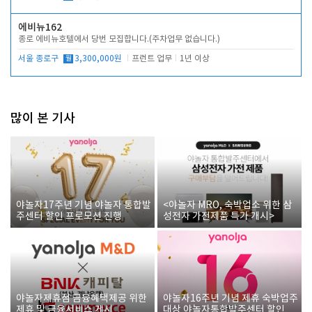
에비뉴162
종로 에비뉴호텔에서 당번 모집합니다.(주차업무 없습니다.)
서울 종로구
월
3,300,000원
프런트 업무
1년 이상
많이 본 기사
야놀자17주년 기념 야놀자 통합발
<야놀자 MRO, 숙박업소 위한 삼
주센터 할인 프로모션 진행
성전자 가전제품 특가 개시>
야놀자제휴점 금융혜택제공 위한
야놀자16주년 기념 제휴 숙박업주
제휴 및 금융서비스 게시
대상 야놀자통합발주센터 할인쿠