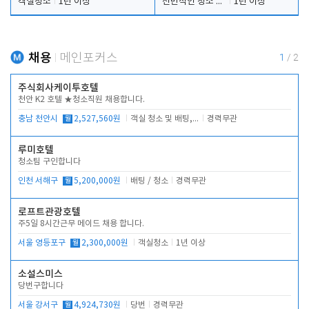
객실청소
1년 이상
전반적인 청소 업무(객실청소.객실정리)
1년 이상
채용
메인포커스
1
/
2
주식회사케이투호텔
천안 K2 호텔 ★청소직원 채용합니다.
충남 천안시
월
2,527,560원
객실 청소 및 배팅, 주변 시설 청소
경력무관
루미호텔
청소팀 구인합니다
인천 서해구
월
5,200,000원
배팅 / 청소
경력무관
로프트관광호텔
주5일 8시간근무 메이드 채용 합니다.
서울 영등포구
월
2,300,000원
객실청소
1년 이상
소설스미스
당번구합니다
서울 강서구
월
4,924,730원
당번
경력무관