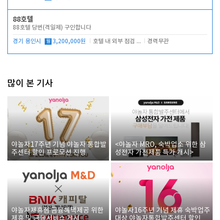
88호텔
88호텔 당번(격일제) 구인합니다
경기 용인시
월
3,200,000원
호텔 내 외부 점검 및 프런트 운영
경력무관
많이 본 기사
야놀자17주년 기념 야놀자 통합발
<야놀자 MRO, 숙박업소 위한 삼
주센터 할인 프로모션 진행
성전자 가전제품 특가 개시>
야놀자제휴점 금융혜택제공 위한
야놀자16주년 기념 제휴 숙박업주
제휴 및 금융서비스 게시
대상 야놀자통합발주센터 할인쿠