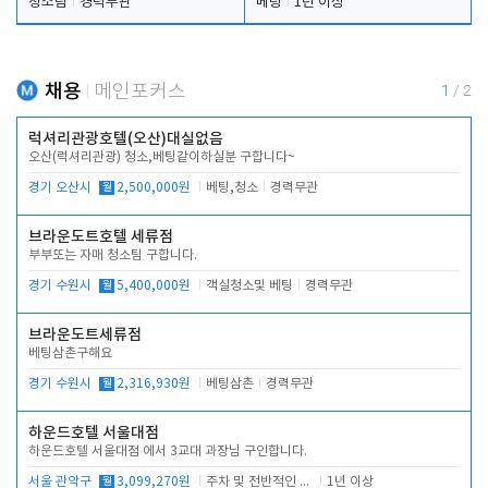
청소팀
경력무관
베팅
1년 이상
채용
메인포커스
1
/
2
럭셔리관광호텔(오산)대실없음
오산(럭셔리관광) 청소,베팅같이하실분 구합니다~
경기 오산시
월
2,500,000원
베팅,청소
경력무관
브라운도트호텔 세류점
부부또는 자매 청소팀 구합니다.
경기 수원시
월
5,400,000원
객실청소및 베팅
경력무관
브라운도트세류점
베팅삼촌구해요
경기 수원시
월
2,316,930원
베팅삼촌
경력무관
하운드호텔 서울대점
하운드호텔 서울대점 에서 3교대 과장님 구인합니다.
서울 관악구
월
3,099,270원
주차 및 전반적인 당번업무
1년 이상