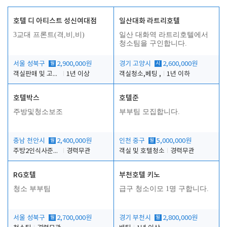
호텔 디 아티스트 성신여대점
일산대화 라트리호텔
3교대 프론트(격,비,비)
일산 대화역 라트리호텔에서
청소팀을 구인합니다.
서울 성북구
월
2,900,000원
경기 고양시
시
2,600,000원
객실판매 및 고객응대
1년 이상
객실청소,베팅 ,
1년 이하
호텔박스
호텔준
주방및청소보조
부부팀 모집합니다.
충남 천안시
월
2,400,000원
인천 중구
월
5,000,000원
주방2인식사준비및청소린렌보조
경력무관
객실 및 호텔청소
경력무관
RG호텔
부천호텔 키노
청소 부부팀
급구 청소이모 1명 구합니다.
서울 성북구
월
2,700,000원
경기 부천시
월
2,800,000원