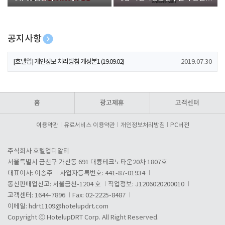
폰 증정
공지사항
[호텔업] 개인정보 처리방침 개정본1 (19.09.02)
2019.07.30
[호텔업] 유료서비스 이용약관 개정본2 (19.09.02)
2019.07.30
[호텔업] 개인정보 처리방침 개정본2 (19.09.02)
2019.07.30
홈
광고제휴
고객센터
이용약관
유료서비스 이용약관
개인정보처리방침
PC버전
주식회사 호텔업디알티
서울특별시 금천구 가산동 691 대륭테크노타운20차 1807호
대표이사: 이송주
사업자등록번호: 441-87-01934
통신판매업신고: 서울금천-1204 호
직업정보: J1206020200010
고객센터: 1644-7896
Fax: 02-2225-8487
이메일:
hdrt1109@hotelupdrt.com
Copyright ⓒ HotelupDRT Corp. All Right Reserved.