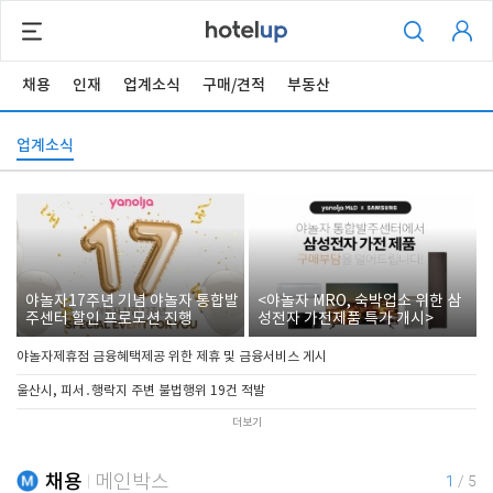
채용
인재
업계소식
구매/견적
부동산
업계소식
야놀자17주년 기념 야놀자 통합발
<야놀자 MRO, 숙박업소 위한 삼
주센터 할인 프로모션 진행
성전자 가전제품 특가 개시>
야놀자제휴점 금융혜택제공 위한 제휴 및 금융서비스 게시
울산시, 피서․행락지 주변 불법행위 19건 적발
더보기
채용
메인박스
1
/
5