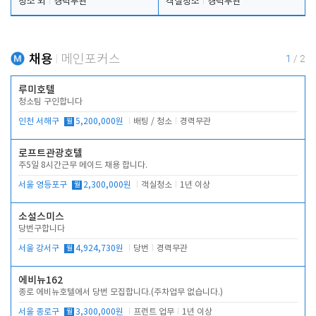
청소 외
경력무관
객실청소
경력무관
채용
메인포커스
1
/
2
루미호텔
청소팀 구인합니다
인천 서해구
월
5,200,000원
배팅 / 청소
경력무관
로프트관광호텔
주5일 8시간근무 메이드 채용 합니다.
서울 영등포구
월
2,300,000원
객실청소
1년 이상
소설스미스
당번구합니다
서울 강서구
월
4,924,730원
당번
경력무관
에비뉴162
종로 에비뉴호텔에서 당번 모집합니다.(주차업무 없습니다.)
서울 종로구
월
3,300,000원
프런트 업무
1년 이상