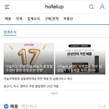
채용
인재
업계소식
구매/견적
부동산
업계소식
야놀자17주년 기념 야놀자 통합발
<야놀자 MRO, 숙박업소 위한 삼
주센터 할인 프로모션 진행
성전자 가전제품 특가 개시>
야놀자제휴점 금융혜택제공 위한 제휴 및 금융서비스 게시
울산시, 피서․행락지 주변 불법행위 19건 적발
더보기
채용
메인박스
1
/
6