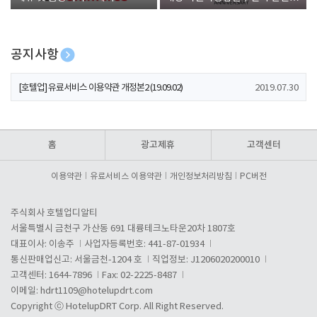
폰 증정
공지사항
[호텔업] 개인정보 처리방침 개정본1 (19.09.02)
2019.07.30
[호텔업] 유료서비스 이용약관 개정본2 (19.09.02)
2019.07.30
[호텔업] 개인정보 처리방침 개정본2 (19.09.02)
2019.07.30
홈
광고제휴
고객센터
이용약관
유료서비스 이용약관
개인정보처리방침
PC버전
주식회사 호텔업디알티
서울특별시 금천구 가산동 691 대륭테크노타운20차 1807호
대표이사: 이송주
사업자등록번호: 441-87-01934
통신판매업신고: 서울금천-1204 호
직업정보: J1206020200010
고객센터: 1644-7896
Fax: 02-2225-8487
이메일:
hdrt1109@hotelupdrt.com
Copyright ⓒ HotelupDRT Corp. All Right Reserved.