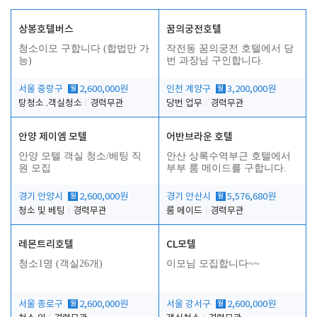
상봉호텔버스
꿈의궁전호텔
청소이모 구합니다 (합법만 가
작전동 꿈의궁전 호텔에서 당
능)
번 과장님 구인합니다.
서울 중랑구
월
2,600,000원
인천 계양구
월
3,200,000원
탕청소 .객실청소
경력무관
당번 업무
경력무관
안양 제이엠 모텔
어반브라운 호텔
안양 모텔 객실 청소/베팅 직
안산 상록수역부근 호텔에서
원 모집
부부 룸 메이드를 구합니다.
경기 안양시
월
2,600,000원
경기 안산시
월
5,576,680원
청소 및 베팅
경력무관
룸 메이드
경력무관
레몬트리호텔
CL모텔
청소1명 (객실26개)
이모님 모집합니다~~
서울 종로구
월
2,600,000원
서울 강서구
월
2,600,000원