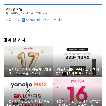
쎄비앙 호텔
((신규채용)) 3교대 캐셔 구인합니다
서울 구로구
월
2,948,820원
캐셔
1년 이상
많이 본 기사
야놀자17주년 기념 야놀자 통합발
<야놀자 MRO, 숙박업소 위한 삼
주센터 할인 프로모션 진행
성전자 가전제품 특가 개시>
야놀자제휴점 금융혜택제공 위한
야놀자16주년 기념 제휴 숙박업주
제휴 및 금융서비스 게시
대상 야놀자통합발주센터 할인쿠