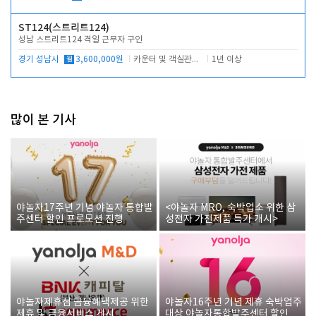
ST124(스트리트124)
성남 스트리트124 격일 근무자 구인
경기 성남시
월
3,600,000원
카운터 및 객실관리 전반
1년 이상
많이 본 기사
야놀자17주년 기념 야놀자 통합발
<야놀자 MRO, 숙박업소 위한 삼
주센터 할인 프로모션 진행
성전자 가전제품 특가 개시>
야놀자제휴점 금융혜택제공 위한
야놀자16주년 기념 제휴 숙박업주
제휴 및 금융서비스 게시
대상 야놀자통합발주센터 할인쿠