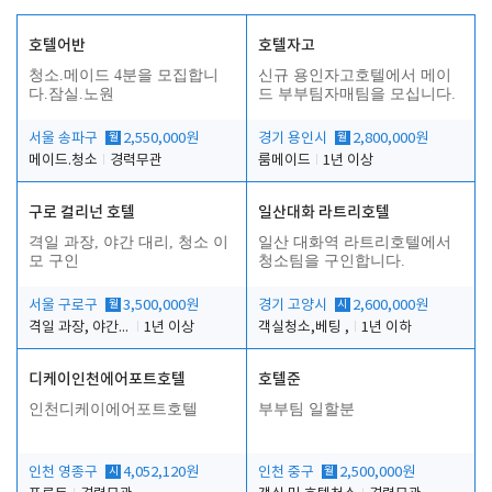
호텔어반
호텔자고
청소.메이드 4분을 모집합니
신규 용인자고호텔에서 메이
다.잠실.노원
드 부부팀자매팀을 모십니다.
서울 송파구
월
2,550,000원
경기 용인시
월
2,800,000원
메이드.청소
경력무관
룸메이드
1년 이상
구로 컬리넌 호텔
일산대화 라트리호텔
격일 과장, 야간 대리, 청소 이
일산 대화역 라트리호텔에서
모 구인
청소팀을 구인합니다.
서울 구로구
월
3,500,000원
경기 고양시
시
2,600,000원
격일 과장, 야간 대리, 청소 이모
1년 이상
객실청소,베팅 ,
1년 이하
디케이인천에어포트호텔
호텔준
인천디케이에어포트호텔
부부팀 일할분
인천 영종구
시
4,052,120원
인천 중구
월
2,500,000원