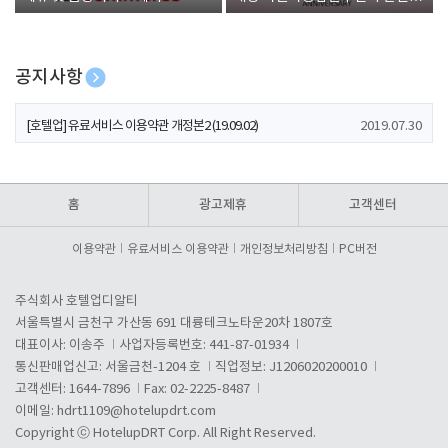
폰 증정
공지사항
[호텔업] 개인정보 처리방침 개정본1 (19.09.02)
2019.07.30
[호텔업] 유료서비스 이용약관 개정본2 (19.09.02)
2019.07.30
[호텔업] 개인정보 처리방침 개정본2 (19.09.02)
2019.07.30
홈
광고제휴
고객센터
이용약관
유료서비스 이용약관
개인정보처리방침
PC버전
주식회사 호텔업디알티
서울특별시 금천구 가산동 691 대륭테크노타운20차 1807호
대표이사: 이송주
사업자등록번호: 441-87-01934
통신판매업신고: 서울금천-1204 호
직업정보: J1206020200010
고객센터: 1644-7896
Fax: 02-2225-8487
이메일:
hdrt1109@hotelupdrt.com
Copyright ⓒ HotelupDRT Corp. All Right Reserved.