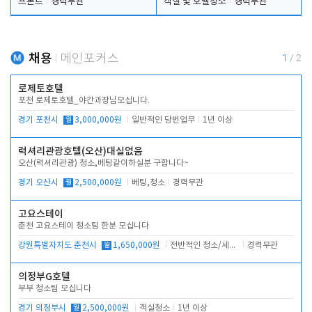
프론트
경력무관
객실 및 호텔청소
경력무관
채용
메인포커스
1
/
2
로제토호텔
포천 로제토호텔_야간과장님모십니다.
경기 포천시
월
3,000,000원
일반적인 당번업무
1년 이상
럭셔리관광호텔(오산)대실없음
오산(럭셔리관광) 청소,베팅같이하실분 구합니다~
경기 오산시
월
2,500,000원
베팅,청소
경력무관
고요스테이
춘천 고요스테이 청소팀 한분 모십니다
강원특별자치도 춘천시
월
1,650,000원
전반적인 청소/세탁업무
경력무관
의정부G호텔
부부 청소팀 모십니다
경기 의정부시
월
2,500,000원
객실청소
1년 이상