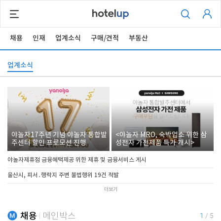
채용
인재
업계소식
구매/견적
부동산
업계소식
야놀자17주년 기념 야놀자 통합발
<야놀자 MRO, 숙박업소 위한 삼
주센터 할인 프로모션 진행
성전자 가전제품 특가 개시>
야놀자제휴점 금융혜택제공 위한 제휴 및 금융서비스 게시
울산시, 피서․행락지 주변 불법행위 19건 적발
더보기
채용
메인박스
1
/
5