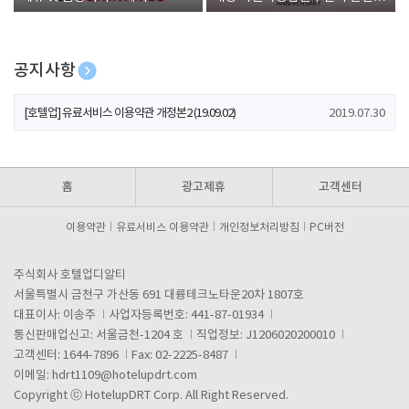
폰 증정
공지사항
[호텔업] 개인정보 처리방침 개정본1 (19.09.02)
2019.07.30
[호텔업] 유료서비스 이용약관 개정본2 (19.09.02)
2019.07.30
[호텔업] 개인정보 처리방침 개정본2 (19.09.02)
2019.07.30
홈
광고제휴
고객센터
이용약관
유료서비스 이용약관
개인정보처리방침
PC버전
주식회사 호텔업디알티
서울특별시 금천구 가산동 691 대륭테크노타운20차 1807호
대표이사: 이송주
사업자등록번호: 441-87-01934
통신판매업신고: 서울금천-1204 호
직업정보: J1206020200010
고객센터: 1644-7896
Fax: 02-2225-8487
이메일:
hdrt1109@hotelupdrt.com
Copyright ⓒ HotelupDRT Corp. All Right Reserved.