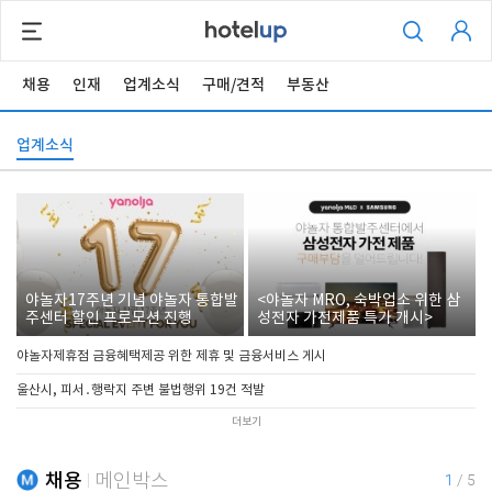
채용
인재
업계소식
구매/견적
부동산
업계소식
야놀자17주년 기념 야놀자 통합발
<야놀자 MRO, 숙박업소 위한 삼
주센터 할인 프로모션 진행
성전자 가전제품 특가 개시>
야놀자제휴점 금융혜택제공 위한 제휴 및 금융서비스 게시
울산시, 피서․행락지 주변 불법행위 19건 적발
더보기
채용
메인박스
1
/
5