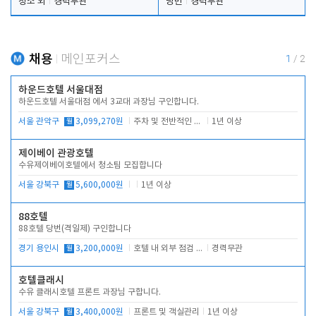
청소 외
경력무관
당번
경력무관
채용
메인포커스
1
/
2
하운드호텔 서울대점
하운드호텔 서울대점 에서 3교대 과장님 구인합니다.
서울 관악구
월
3,099,270원
주차 및 전반적인 당번업무
1년 이상
제이베이 관광호텔
수유제이베이호텔에서 청소팀 모집합니다
서울 강북구
월
5,600,000원
1년 이상
88호텔
88호텔 당번(격일제) 구인합니다
경기 용인시
월
3,200,000원
호텔 내 외부 점검 및 프런트 운영
경력무관
호텔클래시
수유 클래시호텔 프론트 과장님 구합니다.
서울 강북구
월
3,400,000원
프론트 및 객실관리
1년 이상