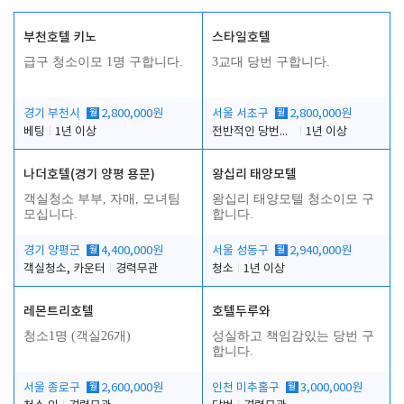
부천호텔 키노
스타일호텔
급구 청소이모 1명 구합니다.
3교대 당번 구합니다.
경기 부천시
월
2,800,000원
서울 서초구
월
2,800,000원
베팅
1년 이상
전반적인 당번업무
1년 이상
나더호텔(경기 양평 용문)
왕십리 태양모텔
객실청소 부부, 자매, 모녀팀
왕십리 태양모텔 청소이모 구
모십니다.
합니다.
경기 양평군
월
4,400,000원
서울 성동구
월
2,940,000원
객실청소, 카운터
경력무관
청소
1년 이상
레몬트리호텔
호텔두루와
청소1명 (객실26개)
성실하고 책임감있는 당번 구
합니다.
서울 종로구
월
2,600,000원
인천 미추홀구
월
3,000,000원