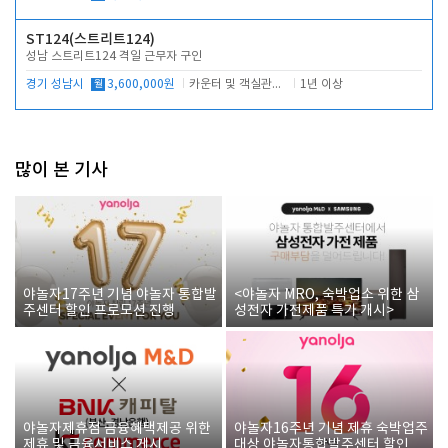
ST124(스트리트124)
성남 스트리트124 격일 근무자 구인
경기 성남시
월
3,600,000원
카운터 및 객실관리 전반
1년 이상
많이 본 기사
야놀자17주년 기념 야놀자 통합발
<야놀자 MRO, 숙박업소 위한 삼
주센터 할인 프로모션 진행
성전자 가전제품 특가 개시>
야놀자제휴점 금융혜택제공 위한
야놀자16주년 기념 제휴 숙박업주
제휴 및 금융서비스 게시
대상 야놀자통합발주센터 할인쿠