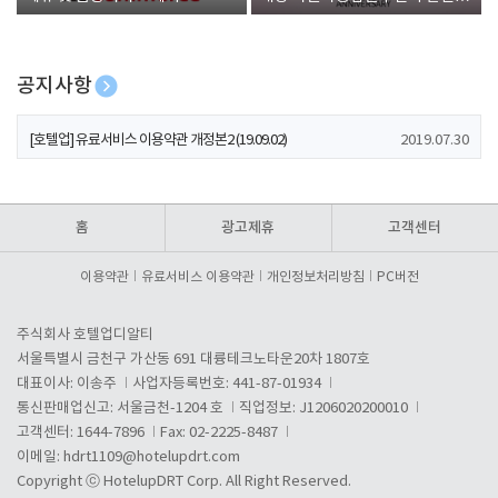
폰 증정
공지사항
[호텔업] 개인정보 처리방침 개정본1 (19.09.02)
2019.07.30
[호텔업] 유료서비스 이용약관 개정본2 (19.09.02)
2019.07.30
[호텔업] 개인정보 처리방침 개정본2 (19.09.02)
2019.07.30
홈
광고제휴
고객센터
이용약관
유료서비스 이용약관
개인정보처리방침
PC버전
주식회사 호텔업디알티
서울특별시 금천구 가산동 691 대륭테크노타운20차 1807호
대표이사: 이송주
사업자등록번호: 441-87-01934
통신판매업신고: 서울금천-1204 호
직업정보: J1206020200010
고객센터: 1644-7896
Fax: 02-2225-8487
이메일:
hdrt1109@hotelupdrt.com
Copyright ⓒ HotelupDRT Corp. All Right Reserved.