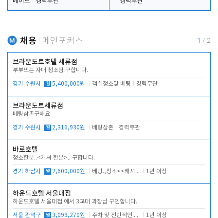
메이드
경력무관
경력무관
채용
메인포커스
1
/
2
브라운도트호텔 세류점
부부또는 자매 청소팀 구합니다.
경기 수원시
월
5,400,000원
객실청소및 베팅
경력무관
브라운도트세류점
베팅삼촌구해요
경기 수원시
월
2,316,930원
베팅삼촌
경력무관
바로호텔
청소한분..<캐셔 한분>.. 구합니다.
경기 하남시
월
2,600,000원
베팅.,청소<<캐셔 모셔봅니다.
1년 이상
하운드호텔 서울대점
하운드호텔 서울대점 에서 3교대 과장님 구인합니다.
서울 관악구
월
3,099,270원
주차 및 전반적인 당번업무
1년 이상