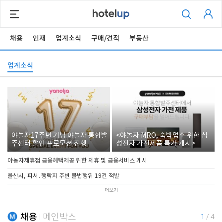
채용
인재
업계소식
구매/견적
부동산
업계소식
야놀자17주년 기념 야놀자 통합발
<야놀자 MRO, 숙박업소 위한 삼
주센터 할인 프로모션 진행
성전자 가전제품 특가 개시>
야놀자제휴점 금융혜택제공 위한 제휴 및 금융서비스 게시
울산시, 피서․행락지 주변 불법행위 19건 적발
더보기
채용
메인박스
1
/
4