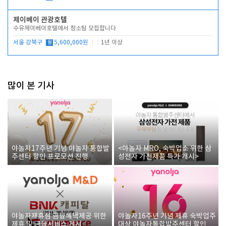
제이베이 관광호텔
수유제이베이호텔에서 청소팀 모집합니다
서울 강북구
월
5,600,000원
1년 이상
많이 본 기사
야놀자17주년 기념 야놀자 통합발
<야놀자 MRO, 숙박업소 위한 삼
주센터 할인 프로모션 진행
성전자 가전제품 특가 개시>
야놀자제휴점 금융혜택제공 위한
야놀자16주년 기념 제휴 숙박업주
제휴 및 금융서비스 게시
대상 야놀자통합발주센터 할인쿠