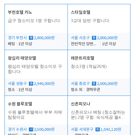
부천호텔 키노
스타일호텔
급구 청소이모 1명 구합니다.
3교대 당번 구합니다.
경기 부천시
월
2,800,000원
서울 서초구
월
2,800,000원
베팅
1년 이상
전반적인 당번업무
1년 이상
왕십리 태양모텔
레몬트리호텔
왕십리 태양모텔 청소이모 구
청소1명 (객실26개)
합니다.
서울 성동구
월
2,940,000원
서울 종로구
월
2,600,000원
청소
1년 이상
청소 외
경력무관
수원 블루호텔
신촌피오나
수원 블루호텔에서 부부 자매
신촌피오나 베팅 (청소잘하는
팀찾아요
분) 2명 구함. 숙식제공 월4회
휴무
경기 수원시
시
2,500,000원
서울 서대문구
월
1,043,120원