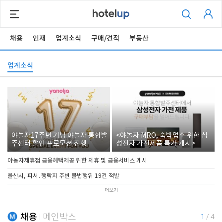
채용
인재
업계소식
구매/견적
부동산
업계소식
야놀자17주년 기념 야놀자 통합발
<야놀자 MRO, 숙박업소 위한 삼
주센터 할인 프로모션 진행
성전자 가전제품 특가 개시>
야놀자제휴점 금융혜택제공 위한 제휴 및 금융서비스 게시
울산시, 피서․행락지 주변 불법행위 19건 적발
더보기
채용
메인박스
1
/
4