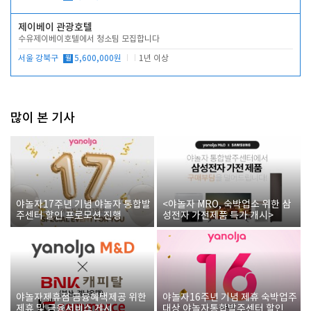
제이베이 관광호텔
수유제이베이호텔에서 청소팀 모집합니다
서울 강북구
월
5,600,000원
1년 이상
많이 본 기사
야놀자17주년 기념 야놀자 통합발
<야놀자 MRO, 숙박업소 위한 삼
주센터 할인 프로모션 진행
성전자 가전제품 특가 개시>
야놀자제휴점 금융혜택제공 위한
야놀자16주년 기념 제휴 숙박업주
제휴 및 금융서비스 게시
대상 야놀자통합발주센터 할인쿠