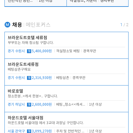
전반적인 당번업무
1년 이상
객실청소, 카운터
경력무관
채용
메인포커스
1
/
2
브라운도트호텔 세류점
부부또는 자매 청소팀 구합니다.
경기 수원시
월
5,400,000원
객실청소및 베팅
경력무관
브라운도트세류점
베팅삼촌구해요
경기 수원시
월
2,316,930원
베팅삼촌
경력무관
바로호텔
청소한분..<캐셔 한분>.. 구합니다.
경기 하남시
월
2,600,000원
베팅.,청소<<캐셔 모셔봅니다.
1년 이상
하운드호텔 서울대점
하운드호텔 서울대점 에서 3교대 과장님 구인합니다.
서울 관악구
월
3,099,270원
주차 및 전반적인 당번업무
1년 이상