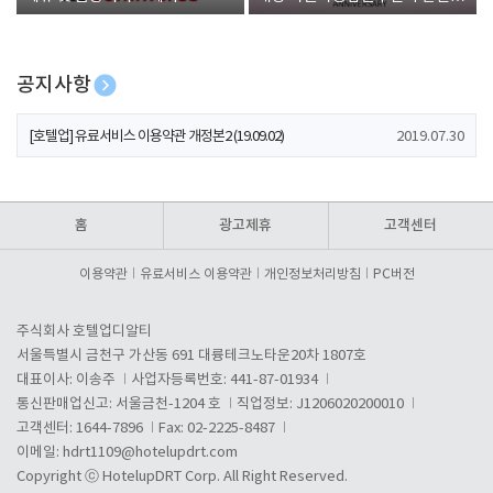
폰 증정
공지사항
[호텔업] 개인정보 처리방침 개정본1 (19.09.02)
2019.07.30
[호텔업] 유료서비스 이용약관 개정본2 (19.09.02)
2019.07.30
[호텔업] 개인정보 처리방침 개정본2 (19.09.02)
2019.07.30
홈
광고제휴
고객센터
이용약관
유료서비스 이용약관
개인정보처리방침
PC버전
주식회사 호텔업디알티
서울특별시 금천구 가산동 691 대륭테크노타운20차 1807호
대표이사: 이송주
사업자등록번호: 441-87-01934
통신판매업신고: 서울금천-1204 호
직업정보: J1206020200010
고객센터: 1644-7896
Fax: 02-2225-8487
이메일:
hdrt1109@hotelupdrt.com
Copyright ⓒ HotelupDRT Corp. All Right Reserved.