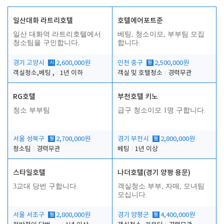
일산대화 라트리호텔
호텔에어포트준
일산 대화역 라트리호텔에서
베팅, 청소이모, 부부팀 모집
청소팀을 구인합니다.
합니다.
경기 고양시
시
2,600,000원
인천 중구
월
2,500,000원
객실청소,베팅 ,
1년 이하
객실 및 호텔청소
경력무관
RG호텔
부천호텔 키노
청소 부부팀
급구 청소이모 1명 구합니다.
서울 성북구
월
2,700,000원
경기 부천시
월
2,800,000원
청소팀
경력무관
베팅
1년 이상
스타일호텔
나더호텔(경기 양평 용문)
3교대 당번 구합니다.
객실청소 부부, 자매, 모녀팀
모십니다.
서울 서초구
월
2,800,000원
경기 양평군
월
4,400,000원