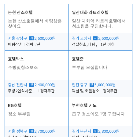
논현 산소호텔
일산대화 라트리호텔
논현 산소호텔에서 배팅삼촌
일산 대화역 라트리호텔에서
찾아요
청소팀을 구인합니다.
서울 강남구
시
2,600,000원
경기 고양시
시
2,600,000원
배팅삼촌
경력무관
객실청소,베팅 ,
1년 이하
호텔박스
호텔준
주방및청소보조
부부팀 모집합니다.
충남 천안시
월
2,400,000원
인천 중구
월
5,000,000원
주방2인식사준비및청소린렌보조
경력무관
객실 및 호텔청소
경력무관
RG호텔
부천호텔 키노
청소 부부팀
급구 청소이모 1명 구합니다.
서울 성북구
월
2,700,000원
경기 부천시
월
2,800,000원