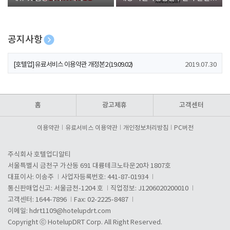
폰 증정
공지사항
[호텔업] 개인정보 처리방침 개정본1 (19.09.02)
2019.07.30
[호텔업] 유료서비스 이용약관 개정본2 (19.09.02)
2019.07.30
[호텔업] 개인정보 처리방침 개정본2 (19.09.02)
2019.07.30
홈
광고제휴
고객센터
이용약관
유료서비스 이용약관
개인정보처리방침
PC버전
주식회사 호텔업디알티
서울특별시 금천구 가산동 691 대륭테크노타운20차 1807호
대표이사: 이송주
사업자등록번호: 441-87-01934
통신판매업신고: 서울금천-1204 호
직업정보: J1206020200010
고객센터: 1644-7896
Fax: 02-2225-8487
이메일:
hdrt1109@hotelupdrt.com
Copyright ⓒ HotelupDRT Corp. All Right Reserved.