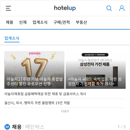
채용
인재
업계소식
구매/견적
부동산
업계소식
야놀자17주년 기념 야놀자 통합발
<야놀자 MRO, 숙박업소 위한 삼
주센터 할인 프로모션 진행
성전자 가전제품 특가 개시>
야놀자제휴점 금융혜택제공 위한 제휴 및 금융서비스 게시
울산시, 피서․행락지 주변 불법행위 19건 적발
더보기
채용
메인박스
1
/
5