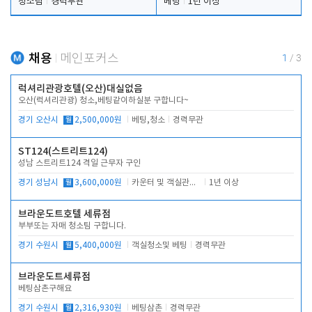
청소팀
경력무관
베팅
1년 이상
채용
메인포커스
1
/
3
럭셔리관광호텔(오산)대실없음
오산(럭셔리관광) 청소,베팅같이하실분 구합니다~
경기 오산시
월
2,500,000원
베팅,청소
경력무관
ST124(스트리트124)
성남 스트리트124 격일 근무자 구인
경기 성남시
월
3,600,000원
카운터 및 객실관리 전반
1년 이상
브라운도트호텔 세류점
부부또는 자매 청소팀 구합니다.
경기 수원시
월
5,400,000원
객실청소및 베팅
경력무관
브라운도트세류점
베팅삼촌구해요
경기 수원시
월
2,316,930원
베팅삼촌
경력무관