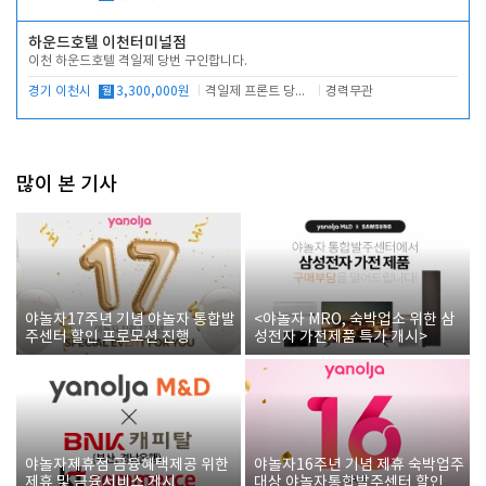
하운드호텔 이천터미널점
이천 하운드호텔 격일제 당번 구인합니다.
경기 이천시
월
3,300,000원
격일제 프론트 당번 업무로 주차 및 객실 점검
경력무관
많이 본 기사
야놀자17주년 기념 야놀자 통합발
<야놀자 MRO, 숙박업소 위한 삼
주센터 할인 프로모션 진행
성전자 가전제품 특가 개시>
야놀자제휴점 금융혜택제공 위한
야놀자16주년 기념 제휴 숙박업주
제휴 및 금융서비스 게시
대상 야놀자통합발주센터 할인쿠