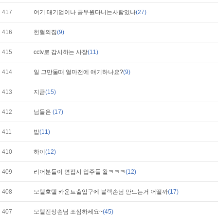
417
여기 대기업이나 공무원다니는사람있나
(27)
416
헌혈의집
(9)
415
cctv로 감시하는 사장
(11)
414
일 그만둘때 얼마전에 얘기하나요?
(9)
413
지금
(15)
412
님들은
(17)
411
밥
(11)
410
하이
(12)
409
리어분들이 면접시 업주들 왈ㅋㅋㅋ
(12)
408
모텔호텔 카운트출입구에 블랙손님 만드는거 어떨까
(17)
407
모텔진상손님 조심하세요~
(45)