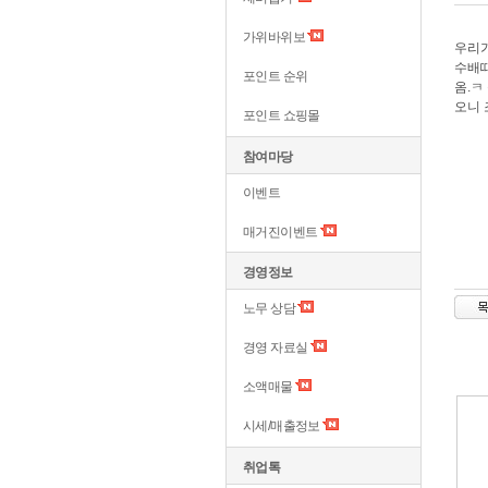
가위바위보
우리가
수배때
포인트 순위
옴.ㅋ
오니 
포인트 쇼핑몰
참여마당
이벤트
매거진이벤트
경영정보
노무 상담
경영 자료실
소액매물
시세/매출정보
취업톡