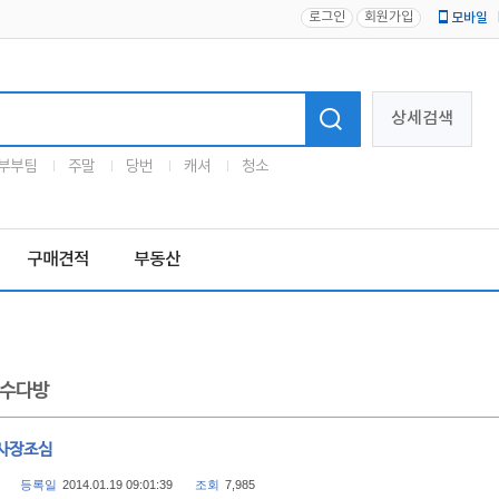
로그인
회원가입
모바일
로고
상세검색
부부팀
주말
당번
캐셔
청소
구매견적
부동산
수다방
사장조심
등록일
2014.01.19 09:01:39
조회
7,985