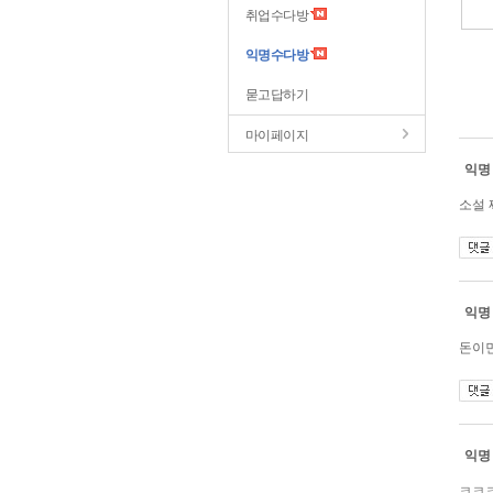
취업수다방
익명수다방
묻고답하기
마이페이지