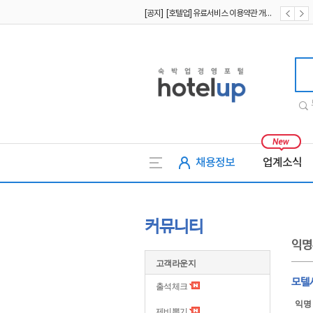
[공지] [호텔업] 유료서비스 이용약관 개정본2 (19.09.02)
[공지] [호텔업] 개인정보 처리방침 개정본2 (19.09.02)
호텔업
채용정보
업계소식
커뮤니티
익명
고객라운지
모텔
출석체크
익명
제비뽑기