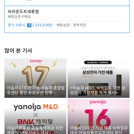
브라운도트세류점
베팅삼촌구해요
경기 수원시
월
2,316,930원
베팅삼촌
경력무관
많이 본 기사
야놀자17주년 기념 야놀자 통합발
<야놀자 MRO, 숙박업소 위한 삼
주센터 할인 프로모션 진행
성전자 가전제품 특가 개시>
야놀자제휴점 금융혜택제공 위한
야놀자16주년 기념 제휴 숙박업주
제휴 및 금융서비스 게시
대상 야놀자통합발주센터 할인쿠