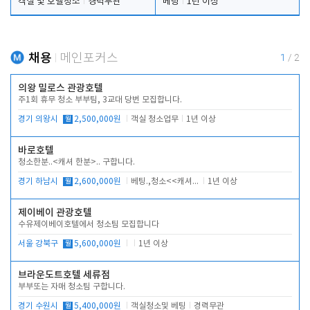
객실 및 호텔청소
경력무관
베팅
1년 이상
채용
메인포커스
1
/
2
의왕 밀로스 관광호텔
주1회 휴무 청소 부부팀, 3교대 당번 모집합니다.
경기 의왕시
월
2,500,000원
객실 청소업무
1년 이상
바로호텔
청소한분..<캐셔 한분>.. 구합니다.
경기 하남시
월
2,600,000원
베팅.,청소<<캐셔 모셔봅니다.
1년 이상
제이베이 관광호텔
수유제이베이호텔에서 청소팀 모집합니다
서울 강북구
월
5,600,000원
1년 이상
브라운도트호텔 세류점
부부또는 자매 청소팀 구합니다.
경기 수원시
월
5,400,000원
객실청소및 베팅
경력무관