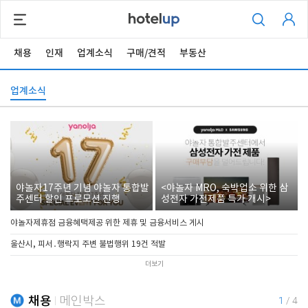
채용
인재
업계소식
구매/견적
부동산
업계소식
야놀자17주년 기념 야놀자 통합발
<야놀자 MRO, 숙박업소 위한 삼
주센터 할인 프로모션 진행
성전자 가전제품 특가 개시>
야놀자제휴점 금융혜택제공 위한 제휴 및 금융서비스 게시
울산시, 피서․행락지 주변 불법행위 19건 적발
더보기
채용
메인박스
1
/
4