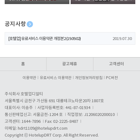
폰 증정
공지사항
[호텔업] 개인정보 처리방침 개정본1 (19.09.02)
2019.07.30
[호텔업] 유료서비스 이용약관 개정본2 (19.09.02)
2019.07.30
[호텔업] 개인정보 처리방침 개정본2 (19.09.02)
2019.07.30
홈
광고제휴
고객센터
이용약관
유료서비스 이용약관
개인정보처리방침
PC버전
주식회사 호텔업디알티
서울특별시 금천구 가산동 691 대륭테크노타운20차 1807호
대표이사: 이송주
사업자등록번호: 441-87-01934
통신판매업신고: 서울금천-1204 호
직업정보: J1206020200010
고객센터: 1644-7896
Fax: 02-2225-8487
이메일:
hdrt1109@hotelupdrt.com
Copyright ⓒ HotelupDRT Corp. All Right Reserved.