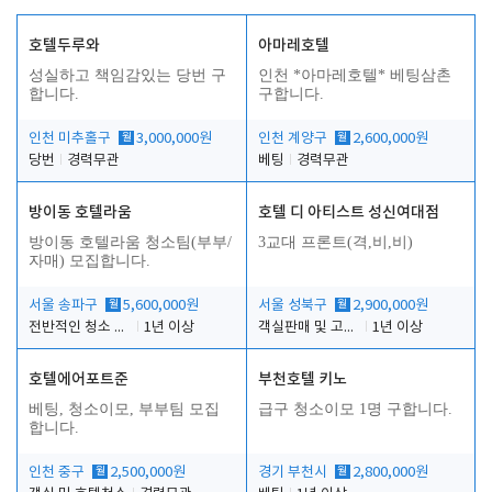
호텔두루와
아마레호텔
성실하고 책임감있는 당번 구
인천 *아마레호텔* 베팅삼촌
합니다.
구합니다.
인천 미추홀구
월
3,000,000원
인천 계양구
월
2,600,000원
당번
경력무관
베팅
경력무관
방이동 호텔라움
호텔 디 아티스트 성신여대점
방이동 호텔라움 청소팀(부부/
3교대 프론트(격,비,비)
자매) 모집합니다.
서울 송파구
월
5,600,000원
서울 성북구
월
2,900,000원
전반적인 청소 업무(객실청소.객실정리)
1년 이상
객실판매 및 고객응대
1년 이상
호텔에어포트준
부천호텔 키노
베팅, 청소이모, 부부팀 모집
급구 청소이모 1명 구합니다.
합니다.
인천 중구
월
2,500,000원
경기 부천시
월
2,800,000원