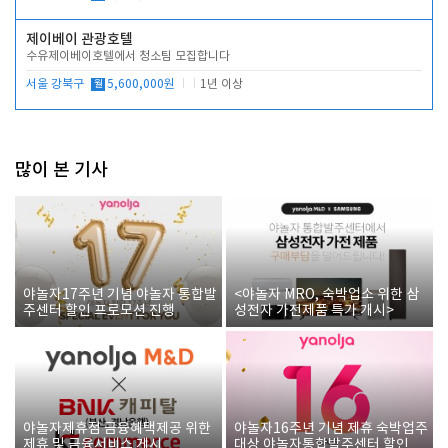
제이베이 관광호텔
수유제이베이호텔에서 청소팀 모집합니다
서울 강북구
월
5,600,000원
1년 이상
많이 본 기사
야놀자17주년 기념 야놀자 통합발
<야놀자 MRO, 숙박업소 위한 삼
주센터 할인 프로모션 진행
성전자 가전제품 특가 개시>
야놀자제휴점 금융혜택제공 위한
야놀자16주년 기념 제휴 숙박업주
제휴 및 금융서비스 게시
대상 야놀자통합발주센터 할인쿠