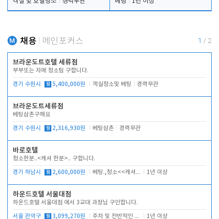
객실 및 호텔청소
경력무관
베팅
1년 이상
채용
메인포커스
1
/
2
브라운도트호텔 세류점
부부또는 자매 청소팀 구합니다.
경기 수원시
월
5,400,000원
객실청소및 베팅
경력무관
브라운도트세류점
베팅삼촌구해요
경기 수원시
월
2,316,930원
베팅삼촌
경력무관
바로호텔
청소한분..<캐셔 한분>.. 구합니다.
경기 하남시
월
2,600,000원
베팅.,청소<<캐셔 모셔봅니다.
1년 이상
하운드호텔 서울대점
하운드호텔 서울대점 에서 3교대 과장님 구인합니다.
서울 관악구
월
3,099,270원
주차 및 전반적인 당번업무
1년 이상