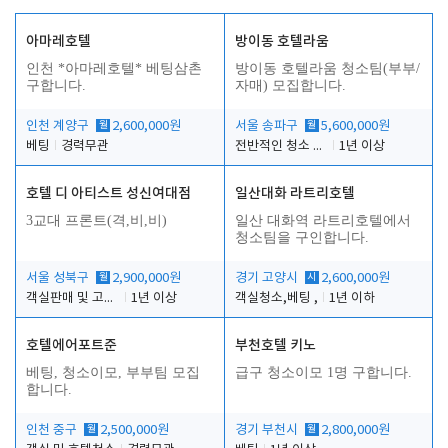
아마레호텔
방이동 호텔라움
인천 *아마레호텔* 베팅삼촌
방이동 호텔라움 청소팀(부부/
구합니다.
자매) 모집합니다.
인천 계양구
월
2,600,000원
서울 송파구
월
5,600,000원
베팅
경력무관
전반적인 청소 업무(객실청소.객실정리)
1년 이상
호텔 디 아티스트 성신여대점
일산대화 라트리호텔
3교대 프론트(격,비,비)
일산 대화역 라트리호텔에서
청소팀을 구인합니다.
서울 성북구
월
2,900,000원
경기 고양시
시
2,600,000원
객실판매 및 고객응대
1년 이상
객실청소,베팅 ,
1년 이하
호텔에어포트준
부천호텔 키노
베팅, 청소이모, 부부팀 모집
급구 청소이모 1명 구합니다.
합니다.
인천 중구
월
2,500,000원
경기 부천시
월
2,800,000원