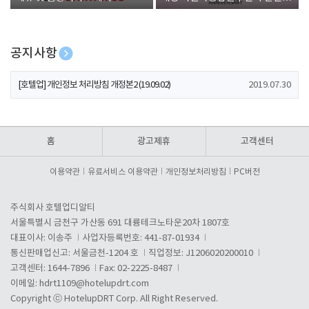
폰 증정
공지사항
[호텔업] 유료서비스 이용약관 개정본2 (19.09.02)
2019.07.30
[호텔업] 개인정보 처리방침 개정본2 (19.09.02)
2019.07.30
[호텔업] 개인정보 처리방침 개정본1 (19.09.02)
2019.07.30
홈
광고제휴
고객센터
이용약관
유료서비스 이용약관
개인정보처리방침
PC버전
주식회사 호텔업디알티
서울특별시 금천구 가산동 691 대륭테크노타운20차 1807호
대표이사: 이송주
사업자등록번호: 441-87-01934
통신판매업신고: 서울금천-1204 호
직업정보: J1206020200010
고객센터: 1644-7896
Fax: 02-2225-8487
이메일:
hdrt1109@hotelupdrt.com
Copyright ⓒ HotelupDRT Corp. All Right Reserved.