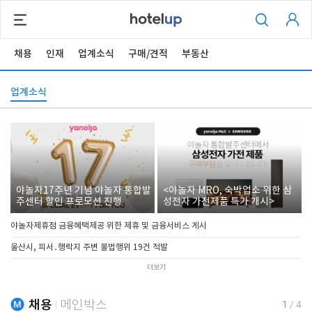
채용
인재
업계소식
구매/견적
부동산
업계소식
야놀자17주년 기념 야놀자 통합발
<야놀자 MRO, 숙박업소 위한 삼
주센터 할인 프로모션 진행
성전자 가전제품 특가 개시>
야놀자제휴점 금융혜택제공 위한 제휴 및 금융서비스 게시
울산시, 피서․행락지 주변 불법행위 19건 적발
더보기
채용
메인박스
1
/
4