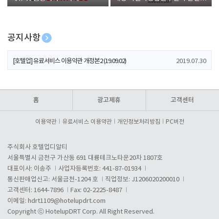
폰 증정
공지사항
[호텔업] 개인정보 처리방침 개정본1 (19.09.02)
2019.07.30
[호텔업] 유료서비스 이용약관 개정본2 (19.09.02)
2019.07.30
[호텔업] 개인정보 처리방침 개정본2 (19.09.02)
2019.07.30
홈
광고제휴
고객센터
이용약관
유료서비스 이용약관
개인정보처리방침
PC버전
주식회사 호텔업디알티
서울특별시 금천구 가산동 691 대륭테크노타운20차 1807호
대표이사: 이송주
사업자등록번호: 441-87-01934
통신판매업신고: 서울금천-1204 호
직업정보: J1206020200010
고객센터: 1644-7896
Fax: 02-2225-8487
이메일:
hdrt1109@hotelupdrt.com
Copyright ⓒ HotelupDRT Corp. All Right Reserved.