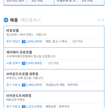
전반적인 청소 업무(객실청소.객실정리)
1년 이상
객실판매 및 고객응대
1년 이상
채용
메인포커스
1
/
2
바로호텔
청소한분..<캐셔 한분>.. 구합니다.
경기 하남시
월
2,600,000원
베팅.,청소<<캐셔 모셔봅니다.
1년 이상
제이베이 관광호텔
수유제이베이호텔에서 청소팀 모집합니다
서울 강북구
월
5,600,000원
1년 이상
브라운도트호텔 세류점
부부또는 자매 청소팀 구합니다.
경기 수원시
월
5,400,000원
객실청소및 베팅
경력무관
브라운도트세류점
베팅삼촌구해요
경기 수원시
월
2,316,930원
베팅삼촌
경력무관