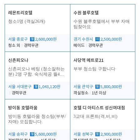
레몬트리호텔
수원 블루호텔
청소1명 (객실26개)
수원 블루호텔에서 부부 자매
팀찾아요
서울 종로구
월
2,600,000원
경기 수원시
시
2,500,000원
청소 외
경력무관
메이드
경력무관
신촌피오나
사당역 메트로21
신촌피오나 베팅 (청소잘하는
부부 청소팀 구합니다
분) 2명 구함. 숙식제공 월4회
휴무
서울 서대문구
월
1,043,120원
서울 관악구
월
5,800,000원
경력무관
객실청소
1년 이상
방이동 호텔라움
호텔 디 아티스트 성신여대점
방이동 호텔라움 청소팀(부부/
3교대 프론트(격,비,비)
자매) 모집합니다.
서울 송파구
월
5,600,000원
서울 성북구
월
2,900,000원