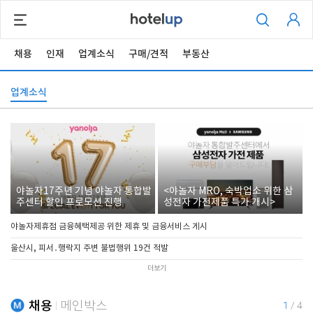
채용
인재
업계소식
구매/견적
부동산
업계소식
야놀자17주년 기념 야놀자 통합발
<야놀자 MRO, 숙박업소 위한 삼
주센터 할인 프로모션 진행
성전자 가전제품 특가 개시>
야놀자제휴점 금융혜택제공 위한 제휴 및 금융서비스 게시
울산시, 피서․행락지 주변 불법행위 19건 적발
더보기
채용
메인박스
1
/
4