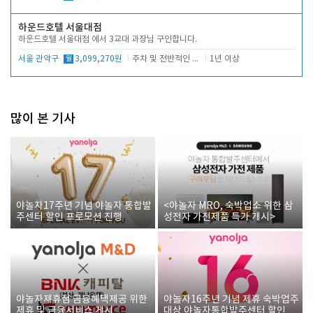
하운드호텔 서울대점
하운드호텔 서울대점 에서 3교대 과장님 구인합니다.
서울 관악구
월
3,099,270원
주차 및 전반적인 당번업무
1년 이상
많이 본 기사
야놀자17주년 기념 야놀자 통합발
<야놀자 MRO, 숙박업소 위한 삼
주센터 할인 프로모션 진행
성전자 가전제품 특가 개시>
야놀자제휴점 금융혜택제공 위한
야놀자16주년 기념 제휴 숙박업주
제휴 및 금융서비스 게시
대상 야놀자통합발주센터 할인쿠