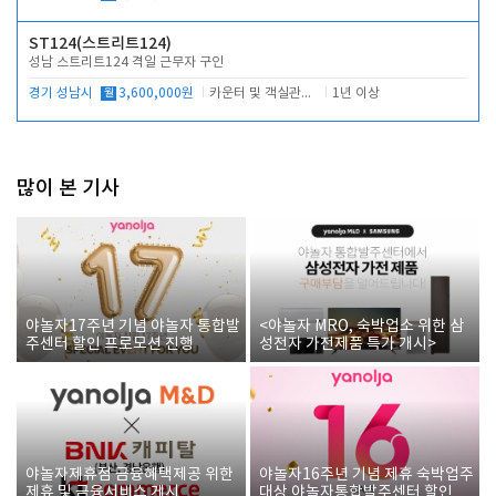
ST124(스트리트124)
성남 스트리트124 격일 근무자 구인
경기 성남시
월
3,600,000원
카운터 및 객실관리 전반
1년 이상
많이 본 기사
야놀자17주년 기념 야놀자 통합발
<야놀자 MRO, 숙박업소 위한 삼
주센터 할인 프로모션 진행
성전자 가전제품 특가 개시>
야놀자제휴점 금융혜택제공 위한
야놀자16주년 기념 제휴 숙박업주
제휴 및 금융서비스 게시
대상 야놀자통합발주센터 할인쿠