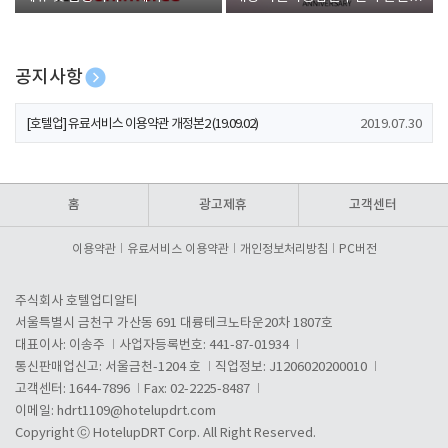
폰 증정
공지사항
[호텔업] 개인정보 처리방침 개정본1 (19.09.02)
2019.07.30
[호텔업] 유료서비스 이용약관 개정본2 (19.09.02)
2019.07.30
[호텔업] 개인정보 처리방침 개정본2 (19.09.02)
2019.07.30
홈
광고제휴
고객센터
이용약관
유료서비스 이용약관
개인정보처리방침
PC버전
주식회사 호텔업디알티
서울특별시 금천구 가산동 691 대륭테크노타운20차 1807호
대표이사: 이송주
사업자등록번호: 441-87-01934
통신판매업신고: 서울금천-1204 호
직업정보: J1206020200010
고객센터: 1644-7896
Fax: 02-2225-8487
이메일:
hdrt1109@hotelupdrt.com
Copyright ⓒ HotelupDRT Corp. All Right Reserved.