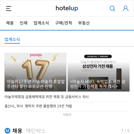
채용
인재
업계소식
구매/견적
부동산
업계소식
야놀자17주년 기념 야놀자 통합발
<야놀자 MRO, 숙박업소 위한 삼
주센터 할인 프로모션 진행
성전자 가전제품 특가 개시>
야놀자제휴점 금융혜택제공 위한 제휴 및 금융서비스 게시
울산시, 피서․행락지 주변 불법행위 19건 적발
더보기
채용
메인박스
1
/
5