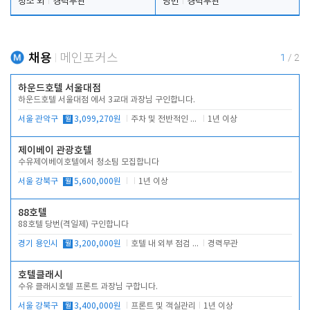
청소 외
경력무관
당번
경력무관
채용
메인포커스
1
/
2
하운드호텔 서울대점
하운드호텔 서울대점 에서 3교대 과장님 구인합니다.
서울 관악구
월
3,099,270원
주차 및 전반적인 당번업무
1년 이상
제이베이 관광호텔
수유제이베이호텔에서 청소팀 모집합니다
서울 강북구
월
5,600,000원
1년 이상
88호텔
88호텔 당번(격일제) 구인합니다
경기 용인시
월
3,200,000원
호텔 내 외부 점검 및 프런트 운영
경력무관
호텔클래시
수유 클래시호텔 프론트 과장님 구합니다.
서울 강북구
월
3,400,000원
프론트 및 객실관리
1년 이상