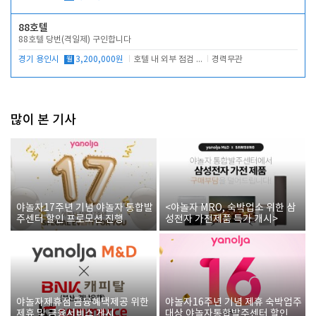
88호텔
88호텔 당번(격일제) 구인합니다
경기 용인시
월
3,200,000원
호텔 내 외부 점검 및 프런트 운영
경력무관
많이 본 기사
야놀자17주년 기념 야놀자 통합발
<야놀자 MRO, 숙박업소 위한 삼
주센터 할인 프로모션 진행
성전자 가전제품 특가 개시>
야놀자제휴점 금융혜택제공 위한
야놀자16주년 기념 제휴 숙박업주
제휴 및 금융서비스 게시
대상 야놀자통합발주센터 할인쿠