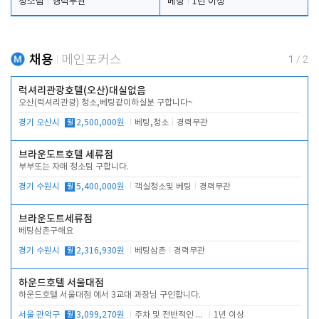
청소팀
경력무관
베팅
1년 이상
채용
메인포커스
1
/
2
럭셔리관광호텔(오산)대실없음
오산(럭셔리관광) 청소,베팅같이하실분 구합니다~
경기 오산시
월
2,500,000원
베팅,청소
경력무관
브라운도트호텔 세류점
부부또는 자매 청소팀 구합니다.
경기 수원시
월
5,400,000원
객실청소및 베팅
경력무관
브라운도트세류점
베팅삼촌구해요
경기 수원시
월
2,316,930원
베팅삼촌
경력무관
하운드호텔 서울대점
하운드호텔 서울대점 에서 3교대 과장님 구인합니다.
서울 관악구
월
3,099,270원
주차 및 전반적인 당번업무
1년 이상