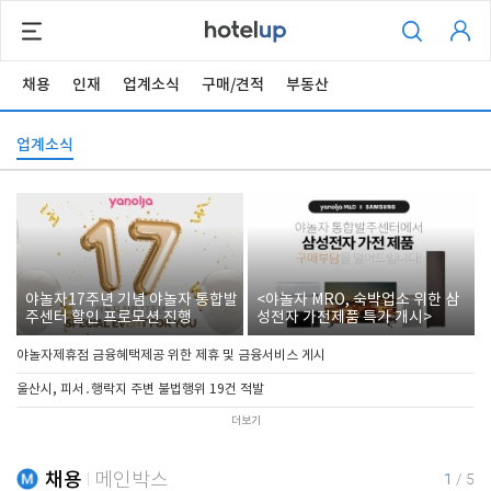
채용
인재
업계소식
구매/견적
부동산
업계소식
야놀자17주년 기념 야놀자 통합발
<야놀자 MRO, 숙박업소 위한 삼
주센터 할인 프로모션 진행
성전자 가전제품 특가 개시>
야놀자제휴점 금융혜택제공 위한 제휴 및 금융서비스 게시
울산시, 피서․행락지 주변 불법행위 19건 적발
더보기
채용
메인박스
1
/
5