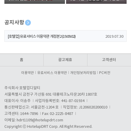
폰 증정
공지사항
[호텔업] 개인정보 처리방침 개정본1 (19.09.02)
2019.07.30
[호텔업] 유료서비스 이용약관 개정본2 (19.09.02)
2019.07.30
[호텔업] 개인정보 처리방침 개정본2 (19.09.02)
2019.07.30
홈
광고제휴
고객센터
이용약관
유료서비스 이용약관
개인정보처리방침
PC버전
주식회사 호텔업디알티
서울특별시 금천구 가산동 691 대륭테크노타운20차 1807호
대표이사: 이송주
사업자등록번호: 441-87-01934
통신판매업신고: 서울금천-1204 호
직업정보: J1206020200010
고객센터: 1644-7896
Fax: 02-2225-8487
이메일:
hdrt1109@hotelupdrt.com
Copyright ⓒ HotelupDRT Corp. All Right Reserved.