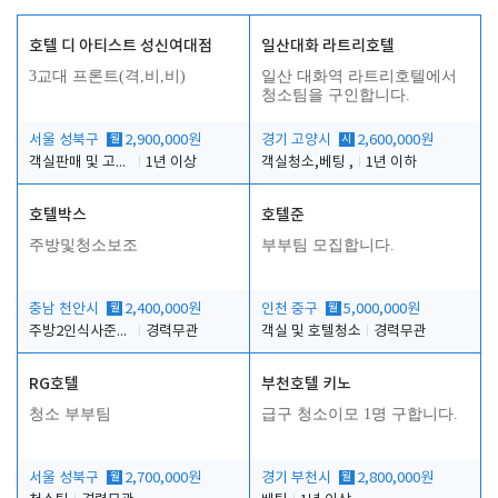
호텔 디 아티스트 성신여대점
일산대화 라트리호텔
3교대 프론트(격,비,비)
일산 대화역 라트리호텔에서
청소팀을 구인합니다.
서울 성북구
월
2,900,000원
경기 고양시
시
2,600,000원
객실판매 및 고객응대
1년 이상
객실청소,베팅 ,
1년 이하
호텔박스
호텔준
주방및청소보조
부부팀 모집합니다.
충남 천안시
월
2,400,000원
인천 중구
월
5,000,000원
주방2인식사준비및청소린렌보조
경력무관
객실 및 호텔청소
경력무관
RG호텔
부천호텔 키노
청소 부부팀
급구 청소이모 1명 구합니다.
서울 성북구
월
2,700,000원
경기 부천시
월
2,800,000원