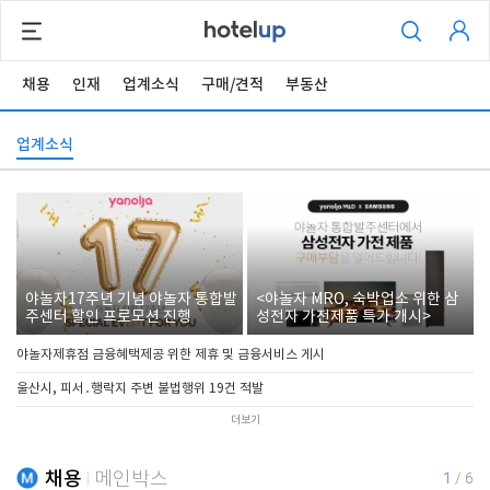
채용
인재
업계소식
구매/견적
부동산
업계소식
야놀자17주년 기념 야놀자 통합발
<야놀자 MRO, 숙박업소 위한 삼
주센터 할인 프로모션 진행
성전자 가전제품 특가 개시>
야놀자제휴점 금융혜택제공 위한 제휴 및 금융서비스 게시
울산시, 피서․행락지 주변 불법행위 19건 적발
더보기
채용
메인박스
1
/
6