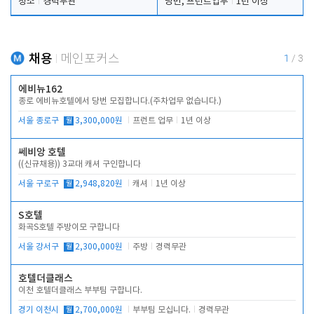
청소
경력무관
당번, 프런트업무
1년 이상
채용
메인포커스
1
/
3
에비뉴162
종로 에비뉴호텔에서 당번 모집합니다.(주차업무 없습니다.)
서울 종로구
월
3,300,000원
프런트 업무
1년 이상
쎄비앙 호텔
((신규채용)) 3교대 캐셔 구인합니다
서울 구로구
월
2,948,820원
캐셔
1년 이상
S호텔
화곡S호텔 주방이모 구합니다
서울 강서구
월
2,300,000원
주방
경력무관
호텔더클래스
이천 호텔더클래스 부부팀 구합니다.
경기 이천시
월
2,700,000원
부부팀 모십니다.
경력무관