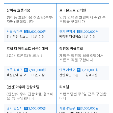
방이동 호텔라움
브라운도트 인덕원
방이동 호텔라움 청소팀(부부/
안양 인덕원 호텔에서 주간 부
자매) 모집합니다.
부팀을 구합니다
서울 송파구
월
5,600,000원
경기 안양시
월
5,000,000원
전반적인 청소 업무(객실청소.객실정리)
1년 이상
베팅및 객실청소
1년 이상
호텔 디 아티스트 성신여대점
작전동 써클호텔
3교대 프론트(격,비,비)
계양구 작전동 써클호텔에서
프론트 직원 구합니다.
서울 성북구
월
2,900,000원
인천 계양구
월
3,200,000원
객실판매 및 고객응대
1년 이상
전반적인 프론트 업무
경력무관
(안산)아우라 관광호텔
티호텔
(안산)아우라 관광호텔 청소이
프런트당번 주5일 근무 구인합
모1명 구인합니다.
니다
경기 안산시
월
2,500,000원
서울 강동구
월
3,000,000원