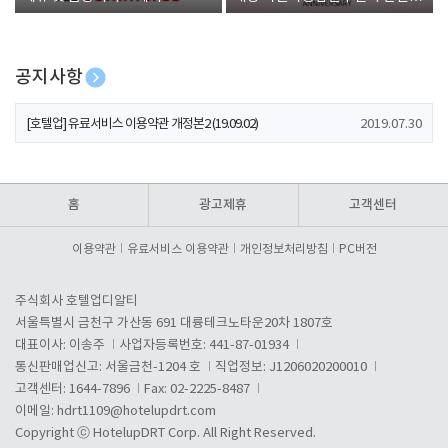
폰 증정
공지사항
[호텔업] 개인정보 처리방침 개정본1 (19.09.02)
2019.07.30
[호텔업] 유료서비스 이용약관 개정본2 (19.09.02)
2019.07.30
[호텔업] 개인정보 처리방침 개정본2 (19.09.02)
2019.07.30
홈
광고제휴
고객센터
이용약관
유료서비스 이용약관
개인정보처리방침
PC버전
주식회사 호텔업디알티
서울특별시 금천구 가산동 691 대륭테크노타운20차 1807호
대표이사: 이송주
사업자등록번호: 441-87-01934
통신판매업신고: 서울금천-1204 호
직업정보: J1206020200010
고객센터: 1644-7896
Fax: 02-2225-8487
이메일:
hdrt1109@hotelupdrt.com
Copyright ⓒ HotelupDRT Corp. All Right Reserved.