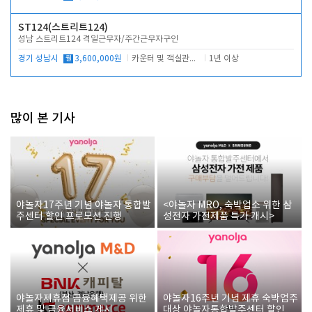
ST124(스트리트124)
성남 스트리트124 격일근무자/주간근무자구인
경기 성남시
월
3,600,000원
카운터 및 객실관리 전반
1년 이상
많이 본 기사
야놀자17주년 기념 야놀자 통합발
<야놀자 MRO, 숙박업소 위한 삼
주센터 할인 프로모션 진행
성전자 가전제품 특가 개시>
야놀자제휴점 금융혜택제공 위한
야놀자16주년 기념 제휴 숙박업주
제휴 및 금융서비스 게시
대상 야놀자통합발주센터 할인쿠