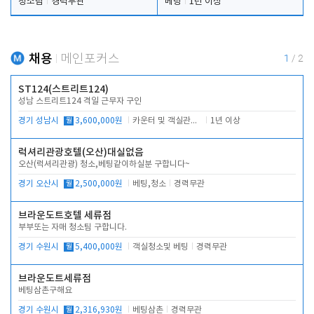
청소팀
경력무관
베팅
1년 이상
채용
메인포커스
1
/
2
ST124(스트리트124)
성남 스트리트124 격일 근무자 구인
경기 성남시
월
3,600,000원
카운터 및 객실관리 전반
1년 이상
럭셔리관광호텔(오산)대실없음
오산(럭셔리관광) 청소,베팅같이하실분 구합니다~
경기 오산시
월
2,500,000원
베팅,청소
경력무관
브라운도트호텔 세류점
부부또는 자매 청소팀 구합니다.
경기 수원시
월
5,400,000원
객실청소및 베팅
경력무관
브라운도트세류점
베팅삼촌구해요
경기 수원시
월
2,316,930원
베팅삼촌
경력무관