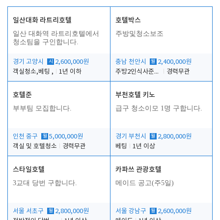
일산대화 라트리호텔
호텔박스
일산 대화역 라트리호텔에서
주방및청소보조
청소팀을 구인합니다.
경기 고양시
시
2,600,000원
충남 천안시
월
2,400,000원
객실청소,베팅 ,
1년 이하
주방2인식사준비및청소린렌보조
경력무관
호텔준
부천호텔 키노
부부팀 모집합니다.
급구 청소이모 1명 구합니다.
인천 중구
월
5,000,000원
경기 부천시
월
2,800,000원
객실 및 호텔청소
경력무관
베팅
1년 이상
스타일호텔
카파쓰 관광호텔
3교대 당번 구합니다.
메이드 공고(주5일)
서울 서초구
월
2,800,000원
서울 강남구
월
2,600,000원