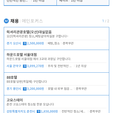
전반적인 당번업무
1년 이상
메이드
1년 이상
채용
메인포커스
1
/
2
럭셔리관광호텔(오산)대실없음
오산(럭셔리관광) 청소,베팅같이하실분 구합니다~
경기 오산시
월
2,500,000원
베팅,청소
경력무관
하운드호텔 서울대점
하운드호텔 서울대점 에서 3교대 과장님 구인합니다.
서울 관악구
월
3,099,270원
주차 및 전반적인 당번업무
1년 이상
88호텔
88호텔 당번(격일제) 구인합니다
경기 용인시
월
3,200,000원
호텔 내 외부 점검 및 프런트 운영
경력무관
고요스테이
춘천 고요스테이 청소팀 한분 모십니다
강원특별자치도 춘천시
월
1,650,000원
전반적인 청소/세탁업무
경력무관