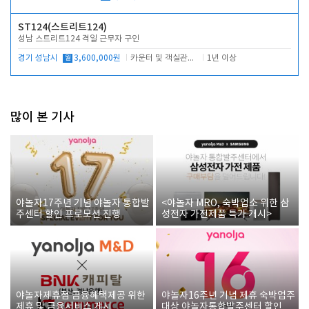
ST124(스트리트124)
성남 스트리트124 격일 근무자 구인
경기 성남시
월
3,600,000원
카운터 및 객실관리 전반
1년 이상
많이 본 기사
야놀자17주년 기념 야놀자 통합발
<야놀자 MRO, 숙박업소 위한 삼
주센터 할인 프로모션 진행
성전자 가전제품 특가 개시>
야놀자제휴점 금융혜택제공 위한
야놀자16주년 기념 제휴 숙박업주
제휴 및 금융서비스 게시
대상 야놀자통합발주센터 할인쿠