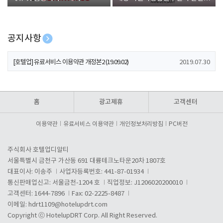
폰 증정
공지사항
[호텔업] 개인정보 처리방침 개정본1 (19.09.02)
2019.07.30
[호텔업] 유료서비스 이용약관 개정본2 (19.09.02)
2019.07.30
[호텔업] 개인정보 처리방침 개정본2 (19.09.02)
2019.07.30
홈
광고제휴
고객센터
이용약관
유료서비스 이용약관
개인정보처리방침
PC버전
주식회사 호텔업디알티
서울특별시 금천구 가산동 691 대륭테크노타운20차 1807호
대표이사: 이송주
사업자등록번호: 441-87-01934
통신판매업신고: 서울금천-1204 호
직업정보: J1206020200010
고객센터: 1644-7896
Fax: 02-2225-8487
이메일:
hdrt1109@hotelupdrt.com
Copyright ⓒ HotelupDRT Corp. All Right Reserved.