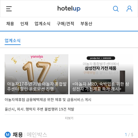
채용
인재
업계소식
구매/견적
부동산
업계소식
야놀자17주년 기념 야놀자 통합발
<야놀자 MRO, 숙박업소 위한 삼
주센터 할인 프로모션 진행
성전자 가전제품 특가 개시>
야놀자제휴점 금융혜택제공 위한 제휴 및 금융서비스 게시
울산시, 피서․행락지 주변 불법행위 19건 적발
더보기
채용
메인박스
1
/
5