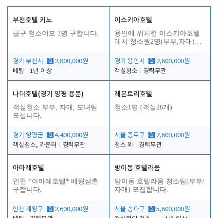
부천호텔 키노
이스키아호텔
급구 청소이모 1명 구합니다.
용인에 위치한 이스키아호텔
에서 청소원2명(부부,자매)을
모집합니다..
경기 부천시
월
2,800,000원
경기 용인시
월
2,600,000원
베팅
1년 이상
객실청소
경력무관
나더호텔(경기 양평 용문)
레몬트리호텔
객실청소 부부, 자매, 모녀팀
청소1명 (객실26개)
모십니다.
경기 양평군
월
4,400,000원
서울 종로구
월
2,600,000원
객실청소, 카운터
경력무관
청소 외
경력무관
아마레호텔
방이동 호텔라움
인천 *아마레호텔* 베팅삼촌
방이동 호텔라움 청소팀(부부/
구합니다.
자매) 모집합니다.
인천 계양구
월
2,600,000원
서울 송파구
월
5,600,000원