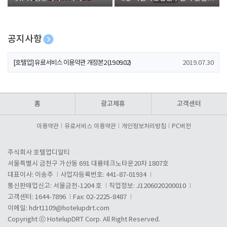
폰 증정
공지사항
[호텔업] 개인정보 처리방침 개정본1 (19.09.02)
2019.07.30
[호텔업] 유료서비스 이용약관 개정본2 (19.09.02)
2019.07.30
[호텔업] 개인정보 처리방침 개정본2 (19.09.02)
2019.07.30
홈
광고제휴
고객센터
이용약관
유료서비스 이용약관
개인정보처리방침
PC버전
주식회사 호텔업디알티
서울특별시 금천구 가산동 691 대륭테크노타운20차 1807호
대표이사: 이송주
사업자등록번호: 441-87-01934
통신판매업신고: 서울금천-1204 호
직업정보: J1206020200010
고객센터: 1644-7896
Fax: 02-2225-8487
이메일:
hdrt1109@hotelupdrt.com
Copyright ⓒ HotelupDRT Corp. All Right Reserved.