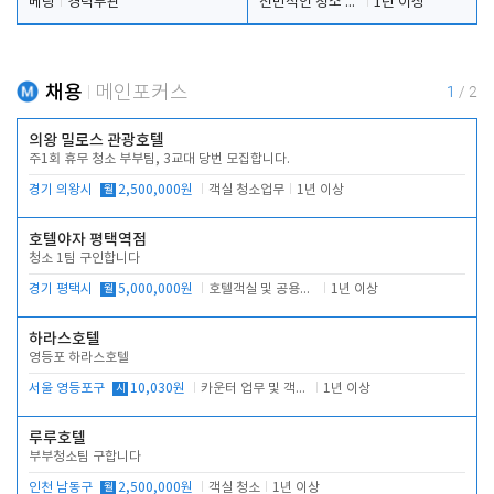
베팅
경력무관
전반적인 청소 업무(객실청소.객실정리)
1년 이상
채용
메인포커스
1
/
2
의왕 밀로스 관광호텔
주1회 휴무 청소 부부팀, 3교대 당번 모집합니다.
경기 의왕시
월
2,500,000원
객실 청소업무
1년 이상
호텔야자 평택역점
청소 1팀 구인합니다
경기 평택시
월
5,000,000원
호텔객실 및 공용시설 청소 관리
1년 이상
하라스호텔
영등포 하라스호텔
서울 영등포구
시
10,030원
카운터 업무 및 객실관리(청소상태 확인, 객실판매)
1년 이상
루루호텔
부부청소팀 구합니다
인천 남동구
월
2,500,000원
객실 청소
1년 이상