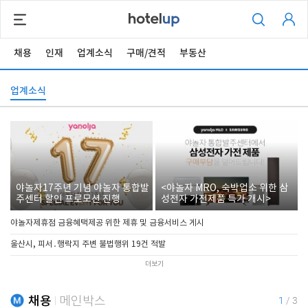
채용
인재
업계소식
구매/견적
부동산
업계소식
야놀자17주년 기념 야놀자 통합발
<야놀자 MRO, 숙박업소 위한 삼
주센터 할인 프로모션 진행
성전자 가전제품 특가 개시>
야놀자제휴점 금융혜택제공 위한 제휴 및 금융서비스 게시
울산시, 피서․행락지 주변 불법행위 19건 적발
더보기
채용
메인박스
1
/
3