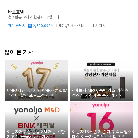
바로호텔
청소한분..<캐셔 한분>.. 구합니다.
경기 하남시
월
2,600,000원
베팅.,청소<<캐셔 모셔봅니다.
1년 이상
많이 본 기사
야놀자17주년 기념 야놀자 통합발
<야놀자 MRO, 숙박업소 위한 삼
주센터 할인 프로모션 진행
성전자 가전제품 특가 개시>
야놀자제휴점 금융혜택제공 위한
야놀자16주년 기념 제휴 숙박업주
제휴 및 금융서비스 게시
대상 야놀자통합발주센터 할인쿠