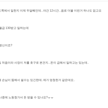
쪽에서 일한지 이제 두달째인데...야간 12시간...음료 더블 이런거 하나도 없고요
월급 130받고 일하는데
병신이죠?
 처음이라 사장이 저를 호구로 본건지...돈이 급해서 일하고는 있는데..
 손님이 뜸해서 쉴수는 있긴한데..제가 멍청한거 같은데요..
나중에 노동청가서 돈 받을 수 있나요?ㅠㅠ