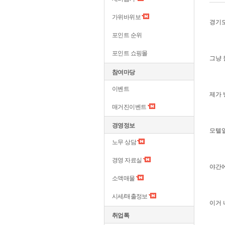
가위바위보
경기도
포인트 순위
포인트 쇼핑몰
그냥 
참여마당
이벤트
제가 
매거진이벤트
경영정보
모텔일
노무 상담
경영 자료실
야간에
소액매물
시세/매출정보
이거 
취업톡