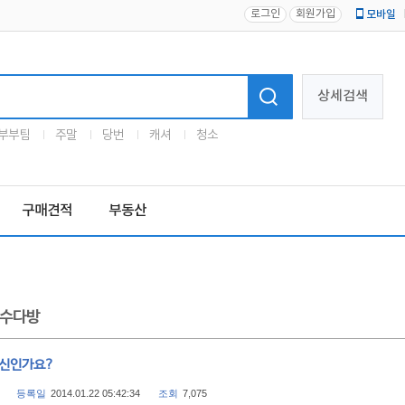
로그인
회원가입
모바일
로고
상세검색
부부팀
주말
당번
캐셔
청소
구매견적
부동산
수다방
병신인가요?
등록일
2014.01.22 05:42:34
조회
7,075