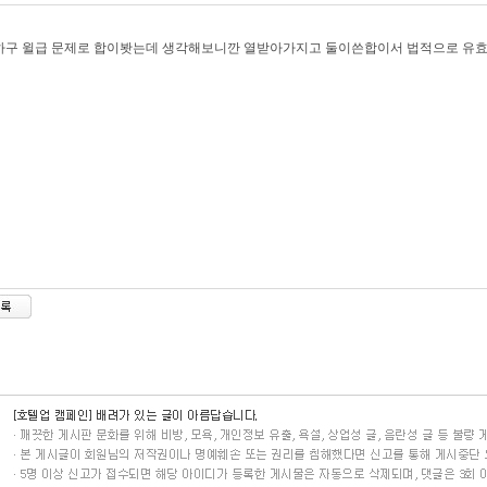
하구 윌급 문제로 합이봣는데 생각해보니깐 열받아가지고 둘이쓴합이서 법적으로 유