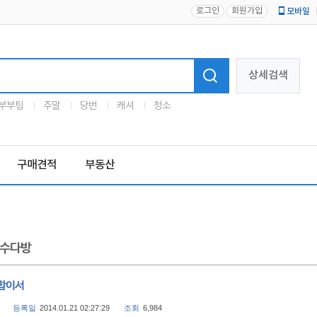
로그인
회원가입
모바일
로고
상세검색
부부팀
주말
당번
캐셔
청소
구매견적
부동산
수다방
합이서
등록일
2014.01.21 02:27:29
조회
6,984