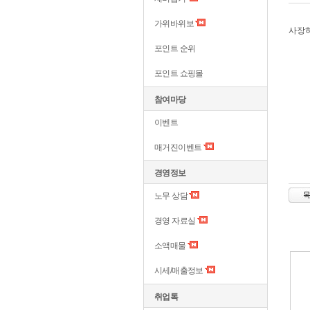
가위바위보
사장
포인트 순위
포인트 쇼핑몰
참여마당
이벤트
매거진이벤트
경영정보
노무 상담
경영 자료실
소액매물
시세/매출정보
취업톡