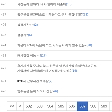
428
사장들아 잘봐라..내가 한마디 해준다
(13)
427
업주분들 인간적으로 너무한다고 생각 안합니까!?
(23)
426
불경기?ㅋㅋ
(2)
425
불경기?
(6)
424
카운터 cctv에 녹음이 되고 있다는거 어케 알수 있음?
(20)
423
캐샤칼질 이놈~~!!
(17)
휴게시간을 주지도 않고 하루에 여섯시간씩 휴식했다고 근로
422
계약서에 사인하라는대 어찌해야하나요?
(14)
421
■□■ 제 근무시간 봐주삼
(7)
420
업주들은 돈이 어디서 생김?
(6)
<<
<
502
503
504
505
506
507
508
509