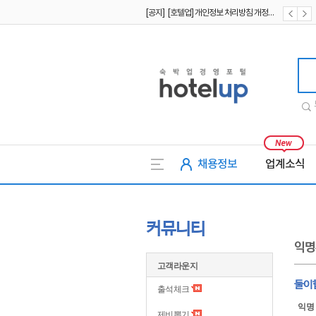
[공지] [호텔업] 개인정보 처리방침 개정본1 (19.09.02)
[공지] [호텔업] 유료서비스 이용약관 개정본2 (19.09.02)
호텔업
채용정보
업계소식
커뮤니티
익명
고객라운지
둘이
출석체크
익명
제비뽑기