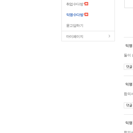
취업수다방
익명수다방
묻고답하기
마이페이지