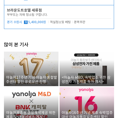
브라운도트호텔 세류점
부부또는 자매 청소팀 구합니다.
경기 수원시
월
5,400,000원
객실청소및 베팅
경력무관
많이 본 기사
야놀자17주년 기념 야놀자 통합발
<야놀자 MRO, 숙박업소 위한 삼
주센터 할인 프로모션 진행
성전자 가전제품 특가 개시>
야놀자제휴점 금융혜택제공 위한
야놀자16주년 기념 제휴 숙박업주
제휴 및 금융서비스 게시
대상 야놀자통합발주센터 할인쿠