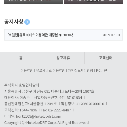
폰 증정
공지사항
[호텔업] 개인정보 처리방침 개정본1 (19.09.02)
2019.07.30
[호텔업] 유료서비스 이용약관 개정본2 (19.09.02)
2019.07.30
[호텔업] 개인정보 처리방침 개정본2 (19.09.02)
2019.07.30
홈
광고제휴
고객센터
이용약관
유료서비스 이용약관
개인정보처리방침
PC버전
주식회사 호텔업디알티
서울특별시 금천구 가산동 691 대륭테크노타운20차 1807호
대표이사: 이송주
사업자등록번호: 441-87-01934
통신판매업신고: 서울금천-1204 호
직업정보: J1206020200010
고객센터: 1644-7896
Fax: 02-2225-8487
이메일:
hdrt1109@hotelupdrt.com
Copyright ⓒ HotelupDRT Corp. All Right Reserved.