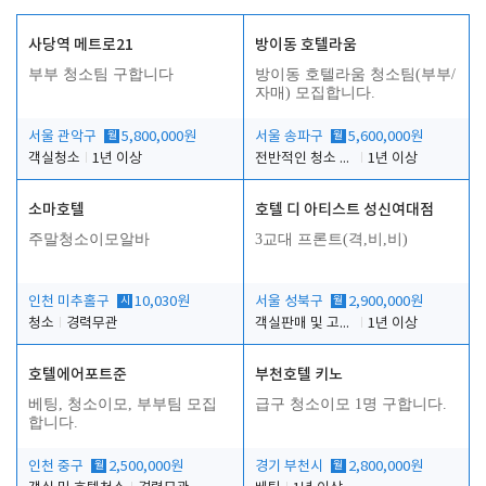
사당역 메트로21
방이동 호텔라움
부부 청소팀 구합니다
방이동 호텔라움 청소팀(부부/
자매) 모집합니다.
서울 관악구
월
5,800,000원
서울 송파구
월
5,600,000원
객실청소
1년 이상
전반적인 청소 업무(객실청소.객실정리)
1년 이상
소마호텔
호텔 디 아티스트 성신여대점
주말청소이모알바
3교대 프론트(격,비,비)
인천 미추홀구
시
10,030원
서울 성북구
월
2,900,000원
청소
경력무관
객실판매 및 고객응대
1년 이상
호텔에어포트준
부천호텔 키노
베팅, 청소이모, 부부팀 모집
급구 청소이모 1명 구합니다.
합니다.
인천 중구
월
2,500,000원
경기 부천시
월
2,800,000원