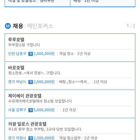
객실 및 호텔청소
경력무관
베팅
1년 이상
채용
메인포커스
1
/
2
루루호텔
부부청소팀 구합니다
인천 남동구
월
2,600,000원
객실 청소
1년 이상
바로호텔
청소한분..<캐셔 한분>.. 구합니다.
경기 하남시
월
2,600,000원
베팅.,청소<<캐셔 모셔봅니다.
1년 이상
제이베이 관광호텔
수유제이베이호텔에서 청소팀 모집합니다
서울 강북구
월
5,600,000원
1년 이상
의왕 밀로스 관광호텔
주1회 휴무 청소 부부팀, 3교대 당번 모집합니다.
경기 의왕시
월
2,500,000원
객실 청소업무
1년 이상