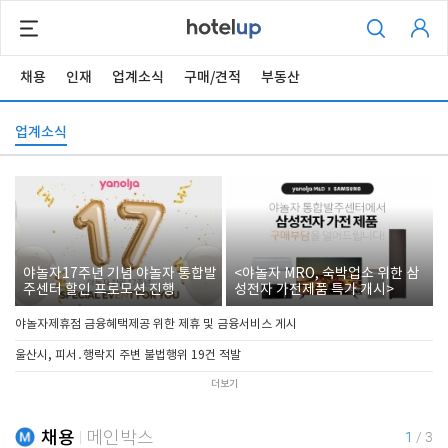
채용
인재
업계소식
구매/견적
부동산
업계소식
야놀자17주년 기념 야놀자 통합발
<야놀자 MRO, 숙박업소 위한 삼
주센터 할인 프로모션 진행
성전자 가전제품 특가 개시>
야놀자제휴점 금융혜택제공 위한 제휴 및 금융서비스 게시
울산시, 피서․행락지 주변 불법행위 19건 적발
더보기
채용
메인박스
1
/
3