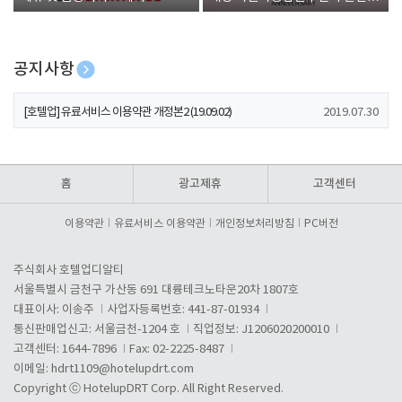
폰 증정
공지사항
[호텔업] 개인정보 처리방침 개정본1 (19.09.02)
2019.07.30
[호텔업] 유료서비스 이용약관 개정본2 (19.09.02)
2019.07.30
[호텔업] 개인정보 처리방침 개정본2 (19.09.02)
2019.07.30
홈
광고제휴
고객센터
이용약관
유료서비스 이용약관
개인정보처리방침
PC버전
주식회사 호텔업디알티
서울특별시 금천구 가산동 691 대륭테크노타운20차 1807호
대표이사: 이송주
사업자등록번호: 441-87-01934
통신판매업신고: 서울금천-1204 호
직업정보: J1206020200010
고객센터: 1644-7896
Fax: 02-2225-8487
이메일:
hdrt1109@hotelupdrt.com
Copyright ⓒ HotelupDRT Corp. All Right Reserved.