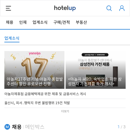
채용
인재
업계소식
구매/견적
부동산
업계소식
야놀자17주년 기념 야놀자 통합발
<야놀자 MRO, 숙박업소 위한 삼
주센터 할인 프로모션 진행
성전자 가전제품 특가 개시>
야놀자제휴점 금융혜택제공 위한 제휴 및 금융서비스 게시
울산시, 피서․행락지 주변 불법행위 19건 적발
더보기
채용
메인박스
1
/
3