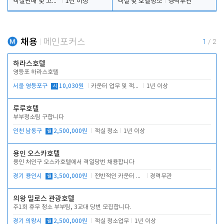
객실판매 및 고객응대
1년 이상
객실 및 호텔청소
경력무관
채용
메인포커스
1
/
2
하라스호텔
영등포 하라스호텔
서울 영등포구
시
10,030원
카운터 업무 및 객실관리(청소상태 확인, 객실판매)
1년 이상
루루호텔
부부청소팀 구합니다
인천 남동구
월
2,500,000원
객실 청소
1년 이상
용인 오스카호텔
용인 처인구 오스카호텔에서 격일당번 채용합니다
경기 용인시
월
3,500,000원
전반적인 카운터 업무
경력무관
의왕 밀로스 관광호텔
주1회 휴무 청소 부부팀, 3교대 당번 모집합니다.
경기 의왕시
월
2,500,000원
객실 청소업무
1년 이상