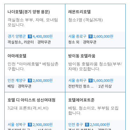
나더호텔(경기 양평 용문)
레몬트리호텔
객실청소 부부, 자매, 모녀팀
청소1명 (객실26개)
모십니다.
경기 양평군
월
4,400,000원
서울 종로구
월
2,600,000원
객실청소, 카운터
경력무관
청소 외
경력무관
아마레호텔
방이동 호텔라움
인천 *아마레호텔* 베팅삼촌
방이동 호텔라움 청소팀(부부/
구합니다.
자매) 모집합니다.
인천 계양구
월
2,600,000원
서울 송파구
월
5,600,000원
베팅
경력무관
전반적인 청소 업무(객실청소.객실정리)
1년 이상
호텔 디 아티스트 성신여대점
호텔에어포트준
3교대 프론트(격,비,비)
베팅, 청소이모, 부부팀 모집
합니다.
서울 성북구
월
2,900,000원
인천 중구
월
2,500,000원