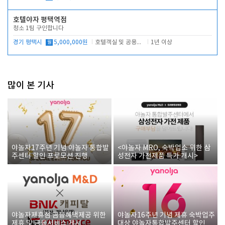
호텔야자 평택역점
청소 1팀 구인합니다
경기 평택시
월
5,000,000원
호텔객실 및 공용시설 청소 관리
1년 이상
많이 본 기사
야놀자17주년 기념 야놀자 통합발
<야놀자 MRO, 숙박업소 위한 삼
주센터 할인 프로모션 진행
성전자 가전제품 특가 개시>
야놀자제휴점 금융혜택제공 위한
야놀자16주년 기념 제휴 숙박업주
제휴 및 금융서비스 게시
대상 야놀자통합발주센터 할인쿠