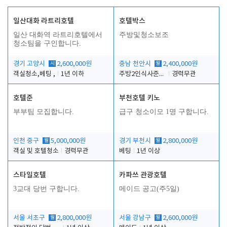
일산대화 라트리호텔
호텔박스
일산 대화역 라트리호텔에서
주방및청소보조
청소팀을 구인합니다.
경기 고양시
시
2,600,000원
충남 천안시
월
2,400,000원
객실청소,베팅 ,
1년 이하
주방2인식사준비및청소린렌보조
경력무관
호텔준
부천호텔 키노
부부팀 모집합니다.
급구 청소이모 1명 구합니다.
인천 중구
월
5,000,000원
경기 부천시
월
2,800,000원
객실 및 호텔청소
경력무관
베팅
1년 이상
스타일호텔
카파쓰 관광호텔
3교대 당번 구합니다.
메이드 공고(주5일)
서울 서초구
월
2,800,000원
서울 강남구
월
2,600,000원