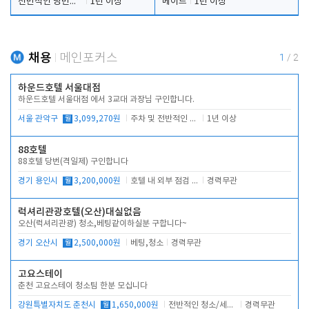
전반적인 당번업무
1년 이상
메이드
1년 이상
채용
메인포커스
1
/
2
하운드호텔 서울대점
하운드호텔 서울대점 에서 3교대 과장님 구인합니다.
서울 관악구
월
3,099,270원
주차 및 전반적인 당번업무
1년 이상
88호텔
88호텔 당번(격일제) 구인합니다
경기 용인시
월
3,200,000원
호텔 내 외부 점검 및 프런트 운영
경력무관
럭셔리관광호텔(오산)대실없음
오산(럭셔리관광) 청소,베팅같이하실분 구합니다~
경기 오산시
월
2,500,000원
베팅,청소
경력무관
고요스테이
춘천 고요스테이 청소팀 한분 모십니다
강원특별자치도 춘천시
월
1,650,000원
전반적인 청소/세탁업무
경력무관