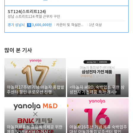
ST124(스트리트124)
성남 스트리트124 격일 근무자 구인
경기 성남시
월
3,600,000원
카운터 및 객실관리 전반
1년 이상
많이 본 기사
야놀자17주년 기념 야놀자 통합발
<야놀자 MRO, 숙박업소 위한 삼
주센터 할인 프로모션 진행
성전자 가전제품 특가 개시>
야놀자제휴점 금융혜택제공 위한
야놀자16주년 기념 제휴 숙박업주
제휴 및 금융서비스 게시
대상 야놀자통합발주센터 할인쿠