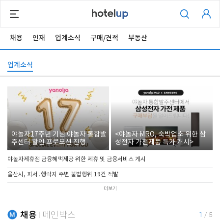
채용
인재
업계소식
구매/견적
부동산
업계소식
야놀자17주년 기념 야놀자 통합발
<야놀자 MRO, 숙박업소 위한 삼
주센터 할인 프로모션 진행
성전자 가전제품 특가 개시>
야놀자제휴점 금융혜택제공 위한 제휴 및 금융서비스 게시
울산시, 피서․행락지 주변 불법행위 19건 적발
더보기
채용
메인박스
1
/
5