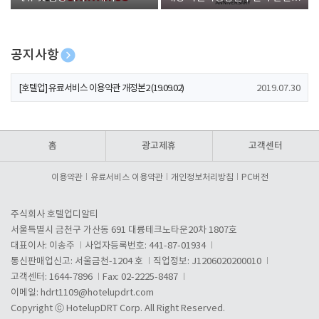
폰 증정
공지사항
[호텔업] 개인정보 처리방침 개정본1 (19.09.02)
2019.07.30
[호텔업] 유료서비스 이용약관 개정본2 (19.09.02)
2019.07.30
[호텔업] 개인정보 처리방침 개정본2 (19.09.02)
2019.07.30
홈
광고제휴
고객센터
이용약관
유료서비스 이용약관
개인정보처리방침
PC버전
주식회사 호텔업디알티
서울특별시 금천구 가산동 691 대륭테크노타운20차 1807호
대표이사: 이송주
사업자등록번호: 441-87-01934
통신판매업신고: 서울금천-1204 호
직업정보: J1206020200010
고객센터: 1644-7896
Fax: 02-2225-8487
이메일:
hdrt1109@hotelupdrt.com
Copyright ⓒ HotelupDRT Corp. All Right Reserved.