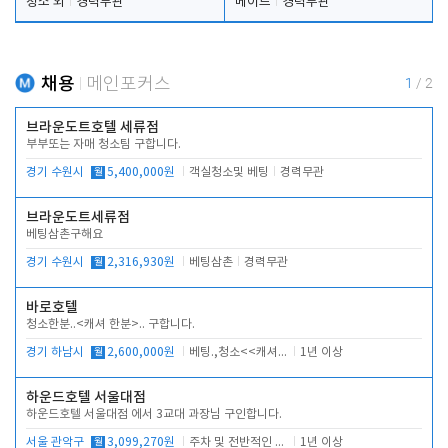
청소 외
경력무관
메이드
경력무관
채용
메인포커스
1
/
2
브라운도트호텔 세류점
부부또는 자매 청소팀 구합니다.
경기 수원시
월
5,400,000원
객실청소및 베팅
경력무관
브라운도트세류점
베팅삼촌구해요
경기 수원시
월
2,316,930원
베팅삼촌
경력무관
바로호텔
청소한분..<캐셔 한분>.. 구합니다.
경기 하남시
월
2,600,000원
베팅.,청소<<캐셔 모셔봅니다.
1년 이상
하운드호텔 서울대점
하운드호텔 서울대점 에서 3교대 과장님 구인합니다.
서울 관악구
월
3,099,270원
주차 및 전반적인 당번업무
1년 이상