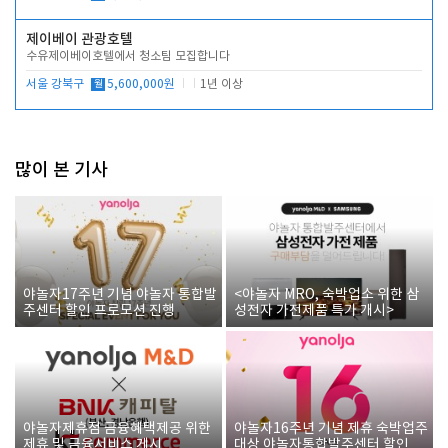
제이베이 관광호텔
수유제이베이호텔에서 청소팀 모집합니다
서울 강북구
월
5,600,000원
1년 이상
많이 본 기사
야놀자17주년 기념 야놀자 통합발
<야놀자 MRO, 숙박업소 위한 삼
주센터 할인 프로모션 진행
성전자 가전제품 특가 개시>
야놀자제휴점 금융혜택제공 위한
야놀자16주년 기념 제휴 숙박업주
제휴 및 금융서비스 게시
대상 야놀자통합발주센터 할인쿠