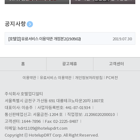
폰 증정
공지사항
[호텔업] 개인정보 처리방침 개정본1 (19.09.02)
2019.07.30
[호텔업] 유료서비스 이용약관 개정본2 (19.09.02)
2019.07.30
[호텔업] 개인정보 처리방침 개정본2 (19.09.02)
2019.07.30
홈
광고제휴
고객센터
이용약관
유료서비스 이용약관
개인정보처리방침
PC버전
주식회사 호텔업디알티
서울특별시 금천구 가산동 691 대륭테크노타운20차 1807호
대표이사: 이송주
사업자등록번호: 441-87-01934
통신판매업신고: 서울금천-1204 호
직업정보: J1206020200010
고객센터: 1644-7896
Fax: 02-2225-8487
이메일:
hdrt1109@hotelupdrt.com
Copyright ⓒ HotelupDRT Corp. All Right Reserved.