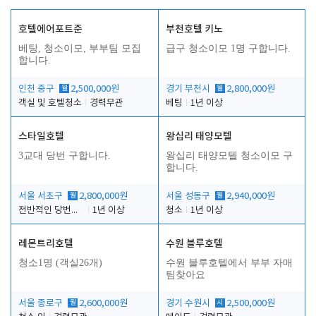
호텔에어포트준
부천호텔 키노
베팅, 청소이모, 부부팀 모집
급구 청소이모 1명 구합니다.
합니다.
인천 중구
월
2,500,000원
경기 부천시
월
2,800,000원
객실 및 호텔청소
경력무관
베팅
1년 이상
스타일호텔
왕십리 태양모텔
3교대 당번 구합니다.
왕십리 태양모텔 청소이모 구
합니다.
서울 서초구
월
2,800,000원
서울 성동구
월
2,940,000원
전반적인 당번업무
1년 이상
청소
1년 이상
레몬트리호텔
수원 블루호텔
청소1명 (객실26개)
수원 블루호텔에서 부부 자매
팀찾아요
서울 종로구
월
2,600,000원
경기 수원시
시
2,500,000원