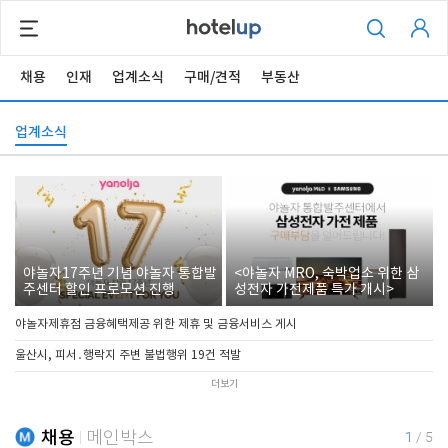
채용
인재
업계소식
구매/견적
부동산
업계소식
야놀자17주년 기념 야놀자 통합발
<야놀자 MRO, 숙박업소 위한 삼
주센터 할인 프로모션 진행
성전자 가전제품 특가 개시>
야놀자제휴점 금융혜택제공 위한 제휴 및 금융서비스 게시
울산시, 피서․행락지 주변 불법행위 19건 적발
더보기
채용
메인박스
1
/
5