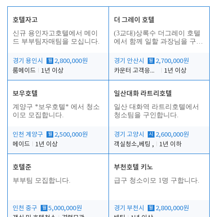
호텔자고
더 그레이 호텔
신규 용인자고호텔에서 메이
(3교대)상록수 더그레이 호텔
드 부부팀자매팀을 모십니다.
에서 함께 일할 과장님을 구합
니다.
경기 용인시
월
2,800,000원
경기 안산시
월
2,700,000원
룸메이드
1년 이상
카운터 고객응대 및 야간더블청소
1년 이상
보우호텔
일산대화 라트리호텔
인
계양구 *보우호텔* 에서 청소
일산 대화역 라트리호텔에서
이모 모집합니다.
청소팀을 구인합니다.
인천 계양구
월
2,500,000원
경기 고양시
시
2,600,000원
메이드
1년 이상
객실청소,베팅 ,
1년 이하
호텔준
부천호텔 키노
부부팀 모집합니다.
급구 청소이모 1명 구합니다.
인천 중구
월
5,000,000원
경기 부천시
월
2,800,000원