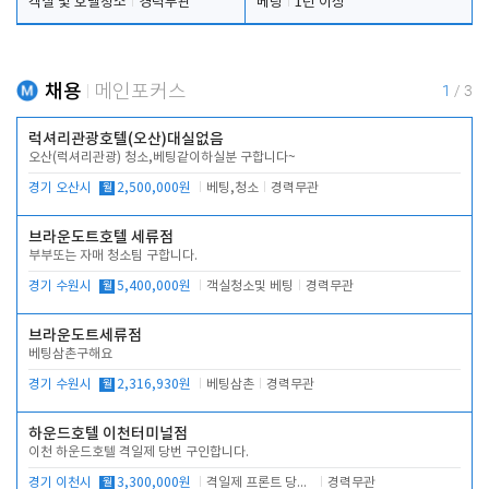
객실 및 호텔청소
경력무관
베팅
1년 이상
채용
메인포커스
1
/
3
럭셔리관광호텔(오산)대실없음
오산(럭셔리관광) 청소,베팅같이하실분 구합니다~
경기 오산시
월
2,500,000원
베팅,청소
경력무관
브라운도트호텔 세류점
부부또는 자매 청소팀 구합니다.
경기 수원시
월
5,400,000원
객실청소및 베팅
경력무관
브라운도트세류점
베팅삼촌구해요
경기 수원시
월
2,316,930원
베팅삼촌
경력무관
하운드호텔 이천터미널점
이천 하운드호텔 격일제 당번 구인합니다.
경기 이천시
월
3,300,000원
격일제 프론트 당번 업무로 주차 및 객실 점검
경력무관