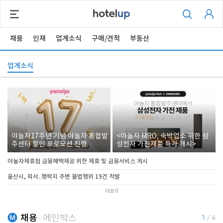
채용
인재
업계소식
구매/견적
부동산
업계소식
야놀자17주년 기념 야놀자 통합발
<야놀자 MRO, 숙박업소 위한 삼
주센터 할인 프로모션 진행
성전자 가전제품 특가 개시>
야놀자제휴점 금융혜택제공 위한 제휴 및 금융서비스 게시
울산시, 피서․행락지 주변 불법행위 19건 적발
더보기
채용
메인박스
1
/
4