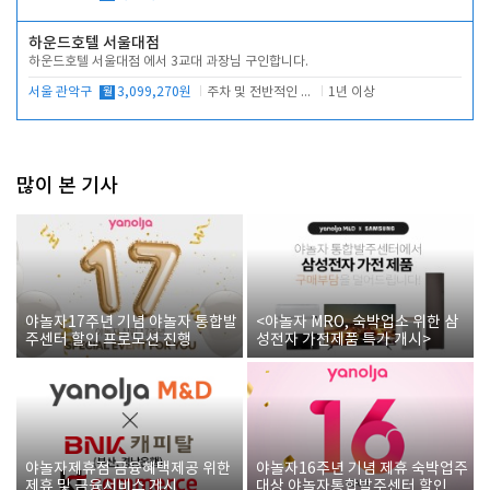
하운드호텔 서울대점
하운드호텔 서울대점 에서 3교대 과장님 구인합니다.
서울 관악구
월
3,099,270원
주차 및 전반적인 당번업무
1년 이상
많이 본 기사
야놀자17주년 기념 야놀자 통합발
<야놀자 MRO, 숙박업소 위한 삼
주센터 할인 프로모션 진행
성전자 가전제품 특가 개시>
야놀자제휴점 금융혜택제공 위한
야놀자16주년 기념 제휴 숙박업주
제휴 및 금융서비스 게시
대상 야놀자통합발주센터 할인쿠