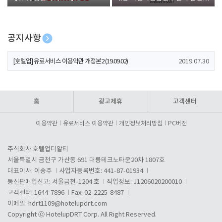
폰 증정
공지사항
[호텔업] 개인정보 처리방침 개정본1 (19.09.02)
2019.07.30
[호텔업] 유료서비스 이용약관 개정본2 (19.09.02)
2019.07.30
[호텔업] 개인정보 처리방침 개정본2 (19.09.02)
2019.07.30
홈
광고제휴
고객센터
이용약관
유료서비스 이용약관
개인정보처리방침
PC버전
주식회사 호텔업디알티
서울특별시 금천구 가산동 691 대륭테크노타운20차 1807호
대표이사: 이송주
사업자등록번호: 441-87-01934
통신판매업신고: 서울금천-1204 호
직업정보: J1206020200010
고객센터: 1644-7896
Fax: 02-2225-8487
이메일:
hdrt1109@hotelupdrt.com
Copyright ⓒ HotelupDRT Corp. All Right Reserved.