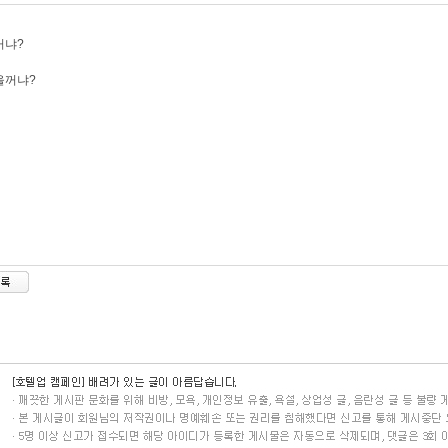
꺼냐?
을꺼냐?