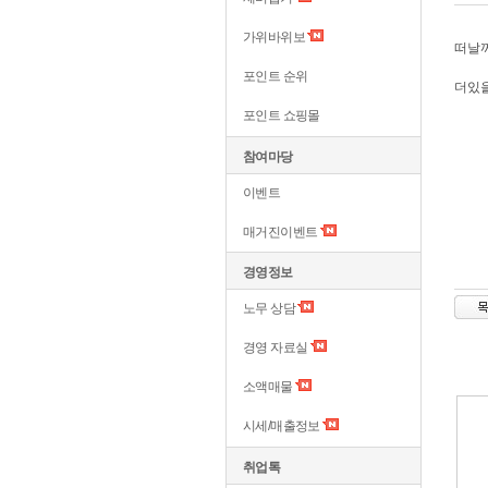
가위바위보
떠날
포인트 순위
더있
포인트 쇼핑몰
참여마당
이벤트
매거진이벤트
경영정보
노무 상담
경영 자료실
소액매물
시세/매출정보
취업톡