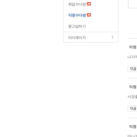
취업수다방
익명수다방
묻고답하기
마이페이지