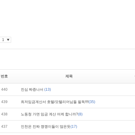
번호
제목
440
진심 짜증나서
(13)
439
최저임금계산서 호텔/모텔리어님들 필독!!!!
(35)
438
노동청 가면 임금 계산 어케 합니까?
(8)
437
인천은 진짜 깽깽이들이 많은듯
(17)