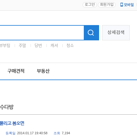
로그인
회원가입
모바일
로고
상세검색
부부팀
주말
당번
캐셔
청소
구매견적
부동산
수다방
 풀리고 봄오면
등록일
2014.01.17 19:40:58
조회
7,194