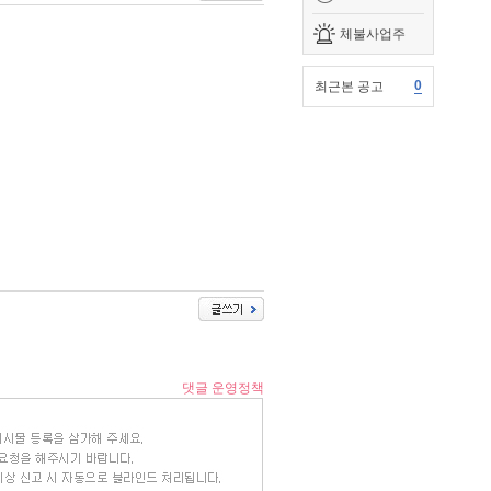
체불사업주
0
최근본 공고