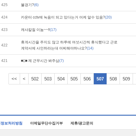
425
불경기?
(6)
424
카운터 cctv에 녹음이 되고 있다는거 어케 알수 있음?
(20)
423
캐샤칼질 이놈~~!!
(17)
휴게시간을 주지도 않고 하루에 여섯시간씩 휴식했다고 근로
422
계약서에 사인하라는대 어찌해야하나요?
(14)
421
■□■ 제 근무시간 봐주삼
(7)
<<
<
502
503
504
505
506
507
508
509
인정보처리방침
이메일무단수집거부
제휴/광고문의