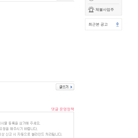
체불사업주
0
최근본 공고