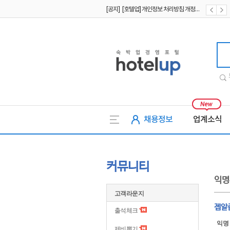
[공지] [호텔업] 개인정보 처리방침 개정본1 (19.09.02)
[공지] [호텔업] 유료서비스 이용약관 개정본2 (19.09.02)
호텔업
채용정보
업계소식
커뮤니티
익명
고객라운지
젭알
출석체크
익명
제비뽑기