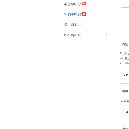
취업수다방
익명수다방
묻고답하기
마이페이지