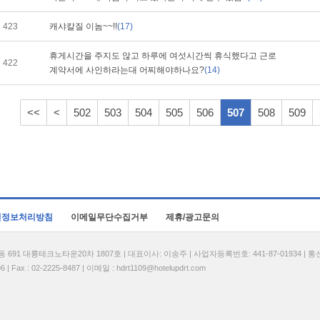
423
캐샤칼질 이놈~~!!
(17)
휴게시간을 주지도 않고 하루에 여섯시간씩 휴식했다고 근로
422
계약서에 사인하라는대 어찌해야하나요?
(14)
<<
<
502
503
504
505
506
507
508
509
인정보처리방침
이메일무단수집거부
제휴/광고문의
1 대륭테크노타운20차 1807호 | 대표이사: 이송주 | 사업자등록번호: 441-87-01934 | 
| Fax : 02-2225-8487 | 이메일 :
hdrt1109@hotelupdrt.com