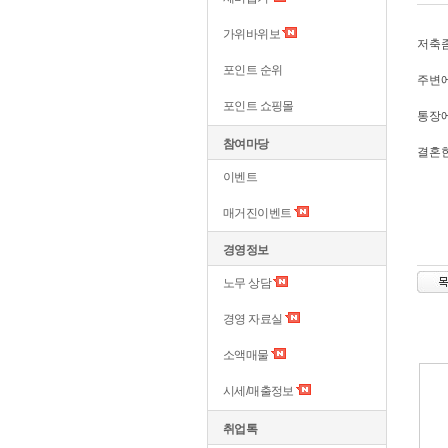
가위바위보
저축
포인트 순위
주변
포인트 쇼핑몰
통장에
참여마당
결혼
이벤트
매거진이벤트
경영정보
노무 상담
경영 자료실
소액매물
시세/매출정보
취업톡