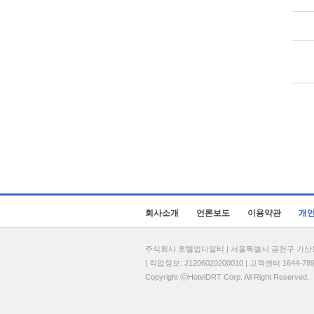
회사소개
언론보도
이용약관
개
주식회사 호텔업디알티 | 서울특별시 금천구 가산동 69
| 직업정보: J1206020200010 | 고객센터 1644-7896 
Copyright ⓒHotelDRT Corp. All Right Reserved.