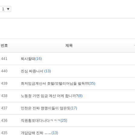
번호
제목
441
퇴사할때
(16)
440
진심 짜증나서
(13)
439
최저임금계산서 호텔/모텔리어님들 필독!!!!
(35)
438
노동청 가면 임금 계산 어케 합니까?
(8)
437
인천은 진짜 깽깽이들이 많은듯
(17)
436
직원횡포대다나다ㅋㅋㅋ
(25)
435
개답답해 진짜 ㅡㅡ
(13)