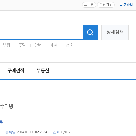
로그인
회원가입
모바일
로고
상세검색
부부팀
주말
당번
캐셔
청소
구매견적
부동산
수다방
좀
등록일
2014.01.17 16:58:34
조회
6,916