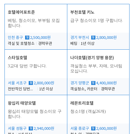
호텔에어포트준
부천호텔 키노
베팅, 청소이모, 부부팀 모집
급구 청소이모 1명 구합니다.
합니다.
인천 중구
월
2,500,000원
경기 부천시
월
2,800,000원
객실 및 호텔청소
경력무관
베팅
1년 이상
스타일호텔
나더호텔(경기 양평 용문)
3교대 당번 구합니다.
객실청소 부부, 자매, 모녀팀
모십니다.
서울 서초구
월
2,800,000원
경기 양평군
월
4,400,000원
전반적인 당번업무
1년 이상
객실청소, 카운터
경력무관
왕십리 태양모텔
레몬트리호텔
왕십리 태양모텔 청소이모 구
청소1명 (객실26개)
합니다.
서울 성동구
월
2,940,000원
서울 종로구
월
2,600,000원