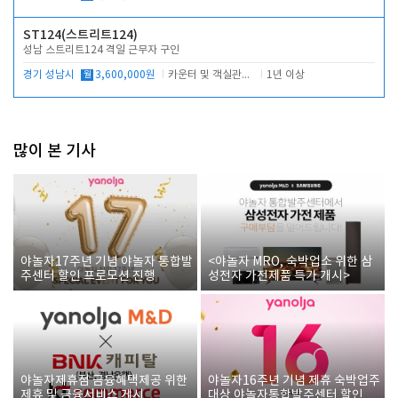
ST124(스트리트124)
성남 스트리트124 격일 근무자 구인
경기 성남시
월
3,600,000원
카운터 및 객실관리 전반
1년 이상
많이 본 기사
야놀자17주년 기념 야놀자 통합발
<야놀자 MRO, 숙박업소 위한 삼
주센터 할인 프로모션 진행
성전자 가전제품 특가 개시>
야놀자제휴점 금융혜택제공 위한
야놀자16주년 기념 제휴 숙박업주
제휴 및 금융서비스 게시
대상 야놀자통합발주센터 할인쿠