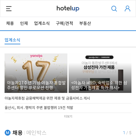
채용
인재
업계소식
구매/견적
부동산
업계소식
야놀자17주년 기념 야놀자 통합발
<야놀자 MRO, 숙박업소 위한 삼
주센터 할인 프로모션 진행
성전자 가전제품 특가 개시>
야놀자제휴점 금융혜택제공 위한 제휴 및 금융서비스 게시
울산시, 피서․행락지 주변 불법행위 19건 적발
더보기
채용
메인박스
1
/
5