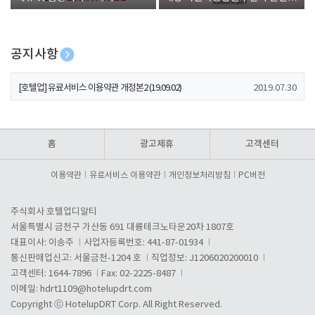
폰 증정
공지사항
[호텔업] 개인정보 처리방침 개정본1 (19.09.02)
2019.07.30
[호텔업] 유료서비스 이용약관 개정본2 (19.09.02)
2019.07.30
[호텔업] 개인정보 처리방침 개정본2 (19.09.02)
2019.07.30
홈
광고제휴
고객센터
이용약관
유료서비스 이용약관
개인정보처리방침
PC버전
주식회사 호텔업디알티
서울특별시 금천구 가산동 691 대륭테크노타운20차 1807호
대표이사: 이송주
사업자등록번호: 441-87-01934
통신판매업신고: 서울금천-1204 호
직업정보: J1206020200010
고객센터: 1644-7896
Fax: 02-2225-8487
이메일:
hdrt1109@hotelupdrt.com
Copyright ⓒ HotelupDRT Corp. All Right Reserved.