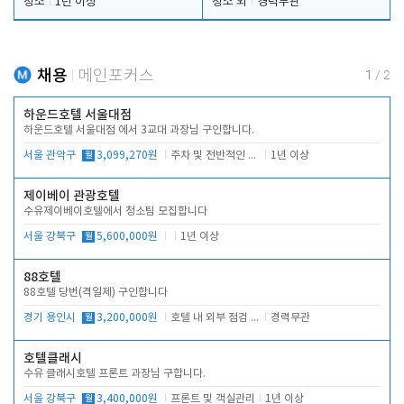
청소
1년 이상
청소 외
경력무관
채용
메인포커스
1
/
2
하운드호텔 서울대점
하운드호텔 서울대점 에서 3교대 과장님 구인합니다.
서울 관악구
월
3,099,270원
주차 및 전반적인 당번업무
1년 이상
제이베이 관광호텔
수유제이베이호텔에서 청소팀 모집합니다
서울 강북구
월
5,600,000원
1년 이상
88호텔
88호텔 당번(격일제) 구인합니다
경기 용인시
월
3,200,000원
호텔 내 외부 점검 및 프런트 운영
경력무관
호텔클래시
수유 클래시호텔 프론트 과장님 구합니다.
서울 강북구
월
3,400,000원
프론트 및 객실관리
1년 이상