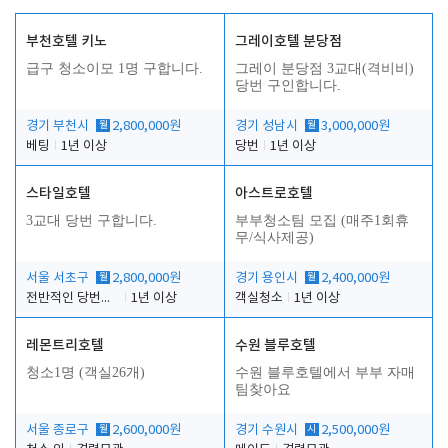
부천호텔 키노
그레이호텔 분당점
급구 청소이모 1명 구합니다.
그레이 분당점 3교대(격비비)
당번 구인합니다.
경기 부천시
월
2,800,000원
경기 성남시
월
3,000,000원
베팅
1년 이상
당번
1년 이상
스타일호텔
아스트로호텔
3교대 당번 구합니다.
부부청소팀 모집 (매주1회휴
무/식사제공)
서울 서초구
월
2,800,000원
경기 용인시
월
2,400,000원
전반적인 당번업무
1년 이상
객실청소
1년 이상
레몬트리호텔
수원 블루호텔
청소1명 (객실26개)
수원 블루호텔에서 부부 자매
팀찾아요
서울 종로구
월
2,600,000원
경기 수원시
시
2,500,000원