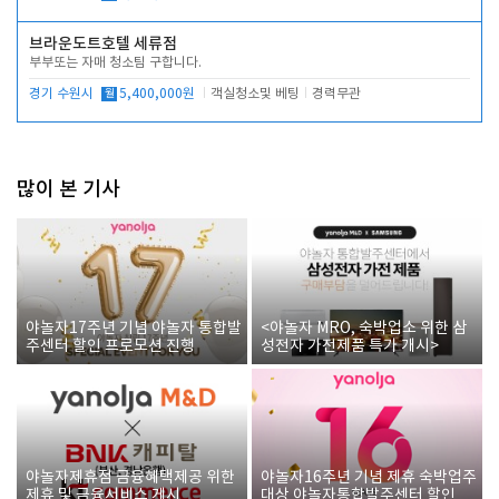
브라운도트호텔 세류점
부부또는 자매 청소팀 구합니다.
경기 수원시
월
5,400,000원
객실청소및 베팅
경력무관
많이 본 기사
야놀자17주년 기념 야놀자 통합발
<야놀자 MRO, 숙박업소 위한 삼
주센터 할인 프로모션 진행
성전자 가전제품 특가 개시>
야놀자제휴점 금융혜택제공 위한
야놀자16주년 기념 제휴 숙박업주
제휴 및 금융서비스 게시
대상 야놀자통합발주센터 할인쿠