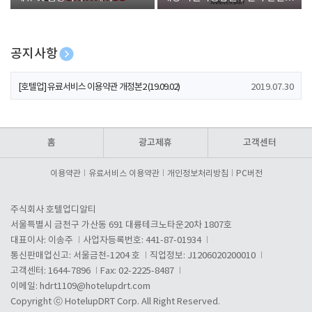
폰 증정
공지사항
[호텔업] 개인정보 처리방침 개정본1 (19.09.02)
2019.07.30
[호텔업] 유료서비스 이용약관 개정본2 (19.09.02)
2019.07.30
[호텔업] 개인정보 처리방침 개정본2 (19.09.02)
2019.07.30
홈
광고제휴
고객센터
이용약관
유료서비스 이용약관
개인정보처리방침
PC버전
주식회사 호텔업디알티
서울특별시 금천구 가산동 691 대륭테크노타운20차 1807호
대표이사: 이송주
사업자등록번호: 441-87-01934
통신판매업신고: 서울금천-1204 호
직업정보: J1206020200010
고객센터: 1644-7896
Fax: 02-2225-8487
이메일:
hdrt1109@hotelupdrt.com
Copyright ⓒ HotelupDRT Corp. All Right Reserved.