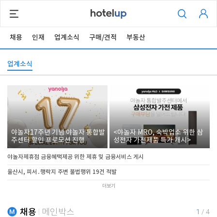
채용
인재
업계소식
구매/견적
부동산
업계소식
야놀자17주년 기념 야놀자 통합발
<야놀자 MRO, 숙박업소 위한 삼
주센터 할인 프로모션 진행
성전자 가전제품 특가 개시>
야놀자제휴점 금융혜택제공 위한 제휴 및 금융서비스 게시
울산시, 피서․행락지 주변 불법행위 19건 적발
더보기
채용
메인박스
1
/
4