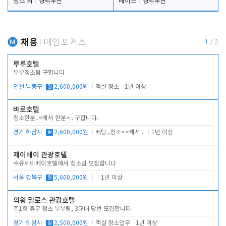
청소 외
경력무관
메이드
경력무관
채용
메인포커스
1
/
2
루루호텔
부부청소팀 구합니다
인천 남동구
월
2,600,000원
객실 청소
1년 이상
바로호텔
청소한분..<캐셔 한분>.. 구합니다.
경기 하남시
월
2,600,000원
베팅.,청소<<캐셔 모셔봅니다.
1년 이상
제이베이 관광호텔
수유제이베이호텔에서 청소팀 모집합니다
서울 강북구
월
5,600,000원
1년 이상
의왕 밀로스 관광호텔
주1회 휴무 청소 부부팀, 3교대 당번 모집합니다.
경기 의왕시
월
2,500,000원
객실 청소업무
1년 이상