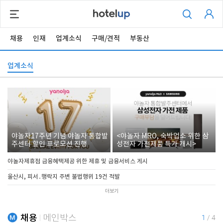
채용
인재
업계소식
구매/견적
부동산
업계소식
야놀자17주년 기념 야놀자 통합발
<야놀자 MRO, 숙박업소 위한 삼
주센터 할인 프로모션 진행
성전자 가전제품 특가 개시>
야놀자제휴점 금융혜택제공 위한 제휴 및 금융서비스 게시
울산시, 피서․행락지 주변 불법행위 19건 적발
더보기
채용
메인박스
1
/
4