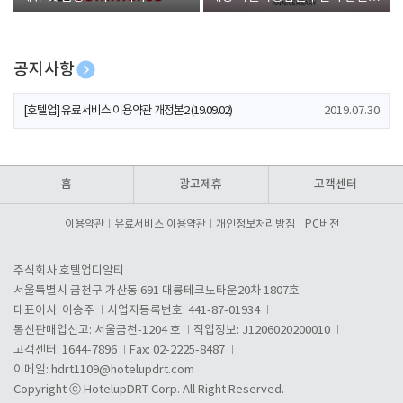
폰 증정
공지사항
[호텔업] 개인정보 처리방침 개정본1 (19.09.02)
2019.07.30
[호텔업] 유료서비스 이용약관 개정본2 (19.09.02)
2019.07.30
[호텔업] 개인정보 처리방침 개정본2 (19.09.02)
2019.07.30
홈
광고제휴
고객센터
이용약관
유료서비스 이용약관
개인정보처리방침
PC버전
주식회사 호텔업디알티
서울특별시 금천구 가산동 691 대륭테크노타운20차 1807호
대표이사: 이송주
사업자등록번호: 441-87-01934
통신판매업신고: 서울금천-1204 호
직업정보: J1206020200010
고객센터: 1644-7896
Fax: 02-2225-8487
이메일:
hdrt1109@hotelupdrt.com
Copyright ⓒ HotelupDRT Corp. All Right Reserved.