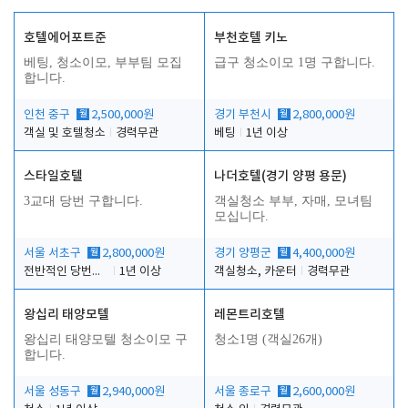
호텔에어포트준
부천호텔 키노
베팅, 청소이모, 부부팀 모집
급구 청소이모 1명 구합니다.
합니다.
인천 중구
월
2,500,000원
경기 부천시
월
2,800,000원
객실 및 호텔청소
경력무관
베팅
1년 이상
스타일호텔
나더호텔(경기 양평 용문)
3교대 당번 구합니다.
객실청소 부부, 자매, 모녀팀
모십니다.
서울 서초구
월
2,800,000원
경기 양평군
월
4,400,000원
전반적인 당번업무
1년 이상
객실청소, 카운터
경력무관
왕십리 태양모텔
레몬트리호텔
왕십리 태양모텔 청소이모 구
청소1명 (객실26개)
합니다.
서울 성동구
월
2,940,000원
서울 종로구
월
2,600,000원