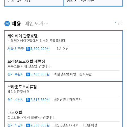
청소
1년 이상
청소 외
경력무관
채용
메인포커스
1
/
2
제이베이 관광호텔
수유제이베이호텔에서 청소팀 모집합니다
서울 강북구
월
5,600,000원
1년 이상
브라운도트호텔 세류점
부부또는 자매 청소팀 구합니다.
경기 수원시
월
5,400,000원
객실청소및 베팅
경력무관
브라운도트세류점
베팅삼촌구해요
경기 수원시
월
2,316,930원
베팅삼촌
경력무관
바로호텔
청소한분..<캐셔 한분>.. 구합니다.
경기 하남시
월
2,600,000원
베팅.,청소<<캐셔 모셔봅니다.
1년 이상