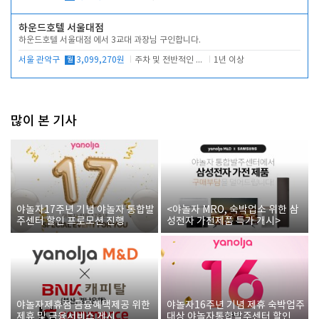
하운드호텔 서울대점
하운드호텔 서울대점 에서 3교대 과장님 구인합니다.
서울 관악구
월
3,099,270원
주차 및 전반적인 당번업무
1년 이상
많이 본 기사
야놀자17주년 기념 야놀자 통합발
<야놀자 MRO, 숙박업소 위한 삼
주센터 할인 프로모션 진행
성전자 가전제품 특가 개시>
야놀자제휴점 금융혜택제공 위한
야놀자16주년 기념 제휴 숙박업주
제휴 및 금융서비스 게시
대상 야놀자통합발주센터 할인쿠