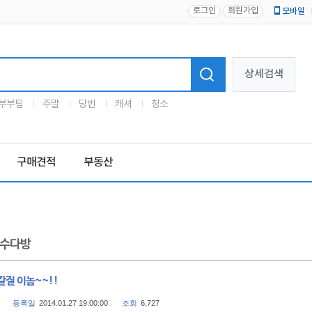
로그인
회원가입
모바일
로고
상세검색
부부팀
주말
당번
캐셔
청소
구매견적
부동산
수다방
칼질 이놈~~!!
등록일
2014.01.27 19:00:00
조회
6,727