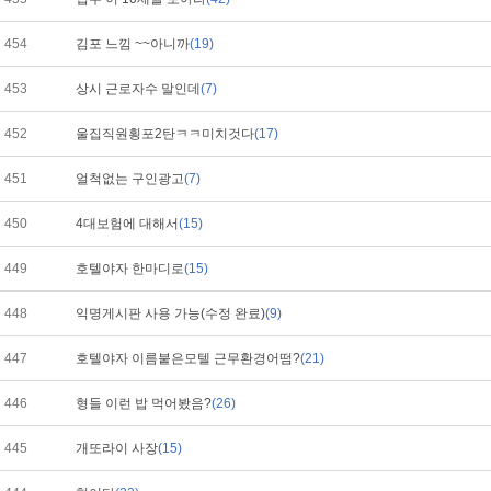
454
김포 느낌 ~~아니까
(19)
453
상시 근로자수 말인데
(7)
452
울집직원횡포2탄ㅋㅋ미치것다
(17)
451
얼척없는 구인광고
(7)
450
4대보험에 대해서
(15)
449
호텔야자 한마디로
(15)
448
익명게시판 사용 가능(수정 완료)
(9)
447
호텔야자 이름붙은모텔 근무환경어떰?
(21)
446
형들 이런 밥 먹어봤음?
(26)
445
개또라이 사장
(15)