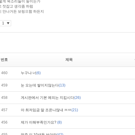
번호
제목
460
누구냐 너
(6)
459
눈 오는데 쌓이지않는다
(13)
458
게시판에서 기본 예의는 지킵시다
(26)
457
아 최저임금 말 조온나많내 ㅉㅉ
(21)
456
제가 이해부족인가요?
(8)
455
업주 이 10새들 보아라
(42)