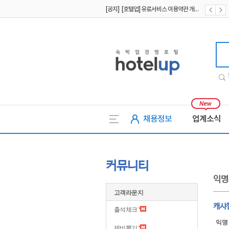
[공지] [호텔업] 유료서비스 이용약관 개정본2 (19.09.02)
[공지] [호텔업] 개인정보 처리방침 개정본2 (19.09.02)
호텔업
채용정보
업계소식
커뮤니티
익명
고객라운지
캐샤
출석체크
익명
제비뽑기