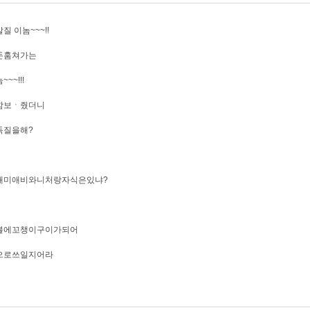
질 이놈~~~!!
돈훔쳐가는
~~!!!
함보ㆍ줬더니
둑질을해?
애미애비와니처랑자식은있냐?
불에꼬챙이구이가되어
으로쓰일지어라