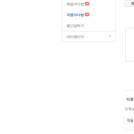
취업수다방
익명수다방
묻고답하기
마이페이지