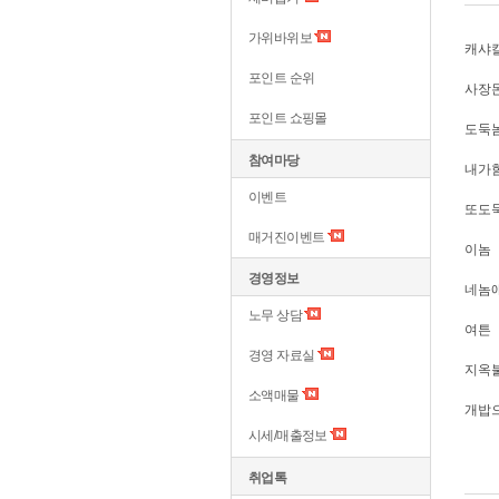
가위바위보
캐샤칼
포인트 순위
사장
포인트 쇼핑몰
도둑놈~
참여마당
내가
이벤트
또도
매거진이벤트
이놈
경영정보
네놈
노무 상담
여튼
경영 자료실
지옥
소액매물
개밥
시세/매출정보
취업톡