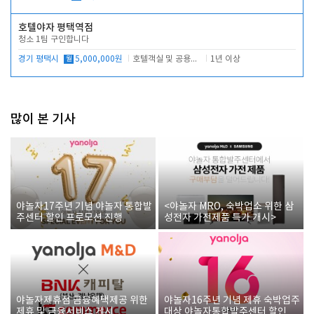
호텔야자 평택역점
청소 1팀 구인합니다
경기 평택시
월
5,000,000원
호텔객실 및 공용시설 청소 관리
1년 이상
많이 본 기사
야놀자17주년 기념 야놀자 통합발
<야놀자 MRO, 숙박업소 위한 삼
주센터 할인 프로모션 진행
성전자 가전제품 특가 개시>
야놀자제휴점 금융혜택제공 위한
야놀자16주년 기념 제휴 숙박업주
제휴 및 금융서비스 게시
대상 야놀자통합발주센터 할인쿠