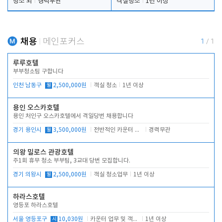
청소 외
경력무관
객실청소
1년 이상
채용
메인포커스
1
/
1
루루호텔
부부청소팀 구합니다
인천 남동구
월
2,500,000원
객실 청소
1년 이상
용인 오스카호텔
용인 처인구 오스카호텔에서 격일당번 채용합니다
경기 용인시
월
3,500,000원
전반적인 카운터 업무
경력무관
의왕 밀로스 관광호텔
주1회 휴무 청소 부부팀, 3교대 당번 모집합니다.
경기 의왕시
월
2,500,000원
객실 청소업무
1년 이상
하라스호텔
영등포 하라스호텔
서울 영등포구
시
10,030원
카운터 업무 및 객실관리(청소상태 확인, 객실판매)
1년 이상