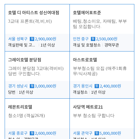
호텔 디 아티스트 성신여대점
호텔에어포트준
3교대 프론트(격,비,비)
베팅,청소이모, 자매팀, 부부
팀 모집합니다.
서울 성북구
월
2,900,000원
인천 중구
월
2,500,000원
객실판매 및 고객응대
1년 이상
객실 및 호텔청소
경력무관
그레이호텔 분당점
아스트로호텔
그레이 분당점 3교대(격비비)
부부청소팀 모집 (매주1회휴
당번 구인합니다.
무/식사제공)
경기 성남시
월
3,000,000원
경기 용인시
월
2,400,000원
당번
1년 이상
객실청소
1년 이상
레몬트리호텔
사당역 메트로21
청소1명 (객실26개)
부부 청소팀 구합니다
서울 종로구
월
2,600,000원
서울 관악구
월
5,800,000원