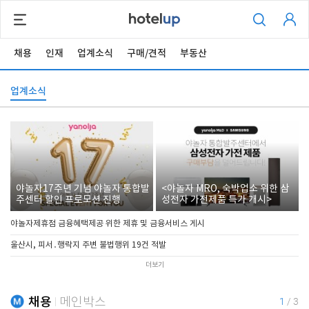
채용
인재
업계소식
구매/견적
부동산
업계소식
야놀자17주년 기념 야놀자 통합발
<야놀자 MRO, 숙박업소 위한 삼
주센터 할인 프로모션 진행
성전자 가전제품 특가 개시>
야놀자제휴점 금융혜택제공 위한 제휴 및 금융서비스 게시
울산시, 피서․행락지 주변 불법행위 19건 적발
더보기
채용
메인박스
1
/
3