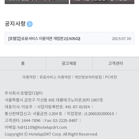
폰 증정
공지사항
[호텔업] 개인정보 처리방침 개정본1 (19.09.02)
2019.07.30
[호텔업] 유료서비스 이용약관 개정본2 (19.09.02)
2019.07.30
[호텔업] 개인정보 처리방침 개정본2 (19.09.02)
2019.07.30
홈
광고제휴
고객센터
이용약관
유료서비스 이용약관
개인정보처리방침
PC버전
주식회사 호텔업디알티
서울특별시 금천구 가산동 691 대륭테크노타운20차 1807호
대표이사: 이송주
사업자등록번호: 441-87-01934
통신판매업신고: 서울금천-1204 호
직업정보: J1206020200010
고객센터: 1644-7896
Fax: 02-2225-8487
이메일:
hdrt1109@hotelupdrt.com
Copyright ⓒ HotelupDRT Corp. All Right Reserved.