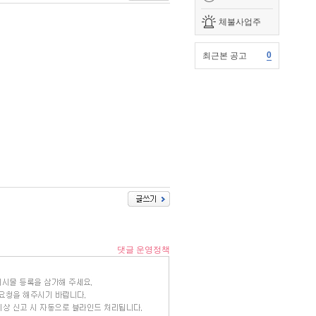
체불사업주
0
최근본 공고