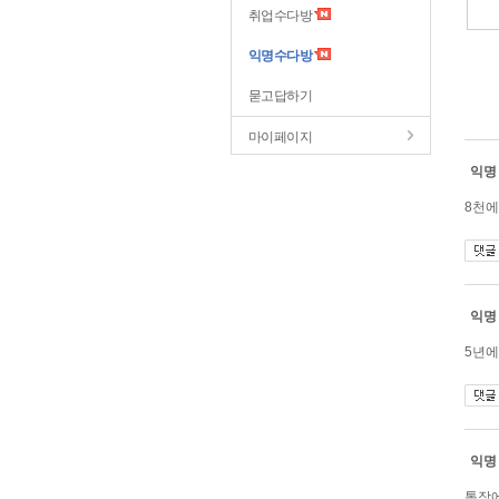
취업수다방
익명수다방
묻고답하기
마이페이지