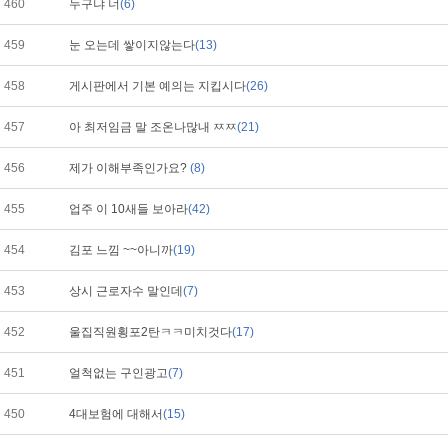
460
누구냐 너
(6)
459
눈 오는데 쌓이지않는다
(13)
458
게시판에서 기본 예의는 지킵시다
(26)
457
아 최저임금 말 조온나많내 ㅉㅉ
(21)
456
제가 이해부족인가요?
(8)
455
업주 이 10새들 보아라
(42)
454
김포 느낌 ~~아니까
(19)
453
상시 근로자수 말인데
(7)
452
울집직원횡포2탄ㅋㅋ미치것다
(17)
451
얼척없는 구인광고
(7)
450
4대보험에 대해서
(15)