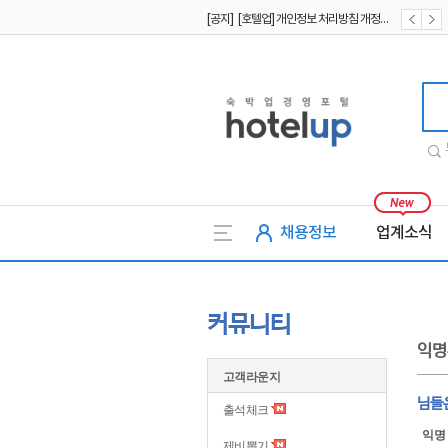
[공지] [호텔업] 개인정보 처리방침 개정본1 (19.09.02)
[공지] [호텔업] 유료서비스 이용약관 개정본2 (19.09.02)
호텔업
채용정보
업계소식
커뮤니티
익명
고객라운지
님들
출석체크
익명
제비뽑기