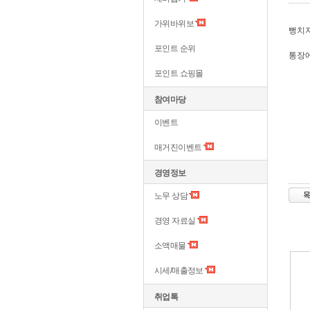
가위바위보
뻥치
포인트 순위
통장에
포인트 쇼핑몰
참여마당
이벤트
매거진이벤트
경영정보
노무 상담
경영 자료실
소액매물
시세/매출정보
취업톡