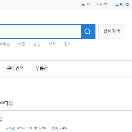
로그인
회원가입
모바일
로고
상세검색
부부팀
주말
당번
캐셔
청소
구매견적
부동산
수다방
은
등록일
2014.01.24 10:32:30
조회
7,409