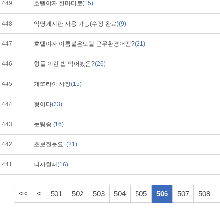
449
호텔야자 한마디로
(15)
448
익명게시판 사용 가능(수정 완료)
(9)
447
호텔야자 이름붙은모텔 근무환경어떰?
(21)
446
형들 이런 밥 먹어봤음?
(26)
445
개또라이 사장
(15)
444
형이다
(23)
443
눈팅중
(16)
442
초보질문요..
(21)
441
퇴사할때
(16)
<<
<
501
502
503
504
505
506
507
508