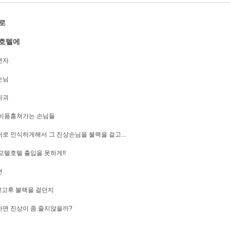
로
호텔에
년자
손님
파괴
 비품훔쳐가는 손님들
로 인식하게해서 그 진상손님을 블랙을 걸고...
모텔호텔 출입을 못하게!!
면
경고후 블랙을 걸던지
면 진상이 좀 줄지않을까?