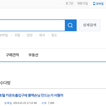
로그인
회원가입
모바일
로고
상세검색
부부팀
주말
당번
캐셔
청소
구매견적
부동산
수다방
호텔 카운트출입구에 블랙손님 만드는거 어떨까
등록일
2014.01.23 17:12:48
조회
7,266