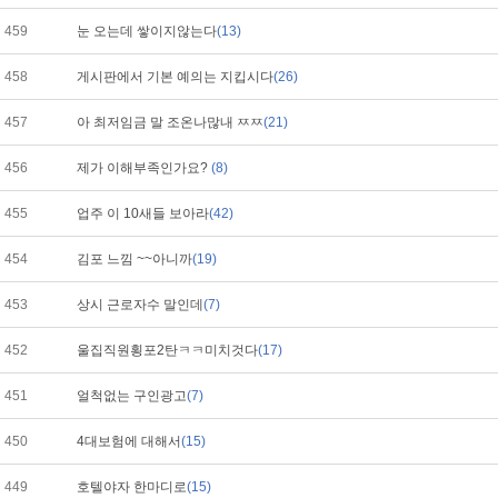
459
눈 오는데 쌓이지않는다
(13)
458
게시판에서 기본 예의는 지킵시다
(26)
457
아 최저임금 말 조온나많내 ㅉㅉ
(21)
456
제가 이해부족인가요?
(8)
455
업주 이 10새들 보아라
(42)
454
김포 느낌 ~~아니까
(19)
453
상시 근로자수 말인데
(7)
452
울집직원횡포2탄ㅋㅋ미치것다
(17)
451
얼척없는 구인광고
(7)
450
4대보험에 대해서
(15)
449
호텔야자 한마디로
(15)