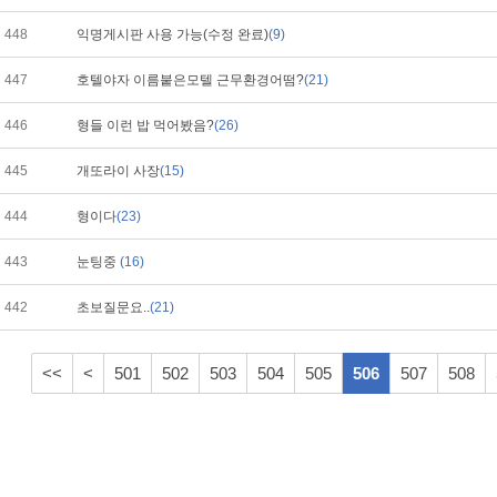
448
익명게시판 사용 가능(수정 완료)
(9)
447
호텔야자 이름붙은모텔 근무환경어떰?
(21)
446
형들 이런 밥 먹어봤음?
(26)
445
개또라이 사장
(15)
444
형이다
(23)
443
눈팅중
(16)
442
초보질문요..
(21)
<<
<
501
502
503
504
505
506
507
508