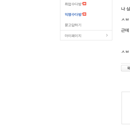
취업수다방
나 
익명수다방
ㅅㅂ
묻고답하기
근데
마이페이지
ㅅㅂ