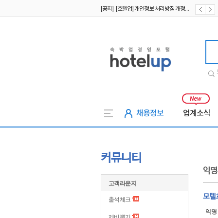
[공지] [호텔업] 개인정보 처리방침 개정본1 (19.09.02)
[공지] [호텔업] 유료서비스 이용약관 개정본2 (19.09.02)
호텔업
채용정보
업계소식
커뮤니티
익명
고객라운지
모텔
출석체크
익명
제비뽑기