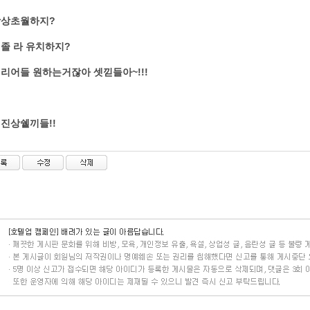
상상초월하지?
 졸 라 유치하지?
 리어들 원하는거잖아 셋낃들아~!!!
 진상쉩끼들!!