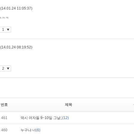
번호
제목
461
역시 여자들 9~10일 그날;;
(12)
460
누구냐 너
(6)