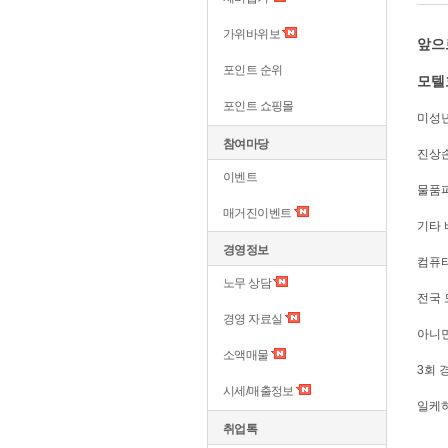
가위바위보
앞으
포인트 순위
모텔
포인트 쇼핑몰
미성
참여마당
진상
이벤트
물품
매거진이벤트
기타
경영정보
컴퓨터
노무 상담
전국 
경영 자료실
아니
소액매물
3회 
시세/매출정보
일케하
취업톡