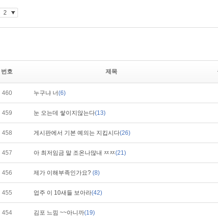
번호
제목
460
누구냐 너
(6)
459
눈 오는데 쌓이지않는다
(13)
458
게시판에서 기본 예의는 지킵시다
(26)
457
아 최저임금 말 조온나많내 ㅉㅉ
(21)
456
제가 이해부족인가요?
(8)
455
업주 이 10새들 보아라
(42)
454
김포 느낌 ~~아니까
(19)