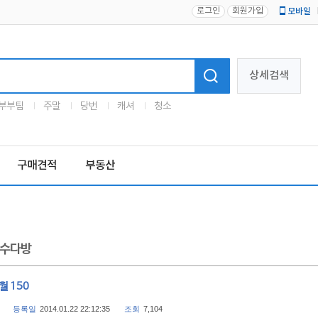
로그인
회원가입
모바일
로고
상세검색
부부팀
주말
당번
캐셔
청소
구매견적
부동산
수다방
월 150
등록일
2014.01.22 22:12:35
조회
7,104