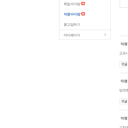
취업수다방
익명수다방
묻고답하기
마이페이지